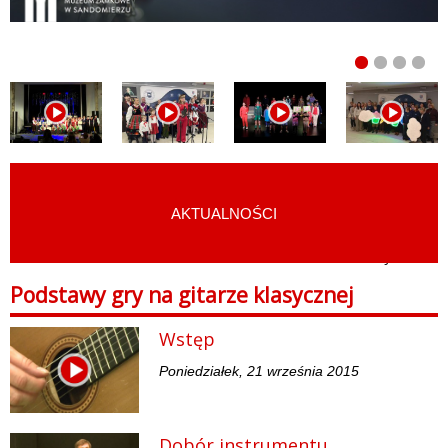
AKTUALNOŚCI
START
›
E-LEARNING
›
PODSTAWY GRY NA GITARZE KLASYCZNEJ
Podstawy gry na gitarze klasycznej
Wstęp
Poniedziałek, 21 września 2015
Dobór instrumentu