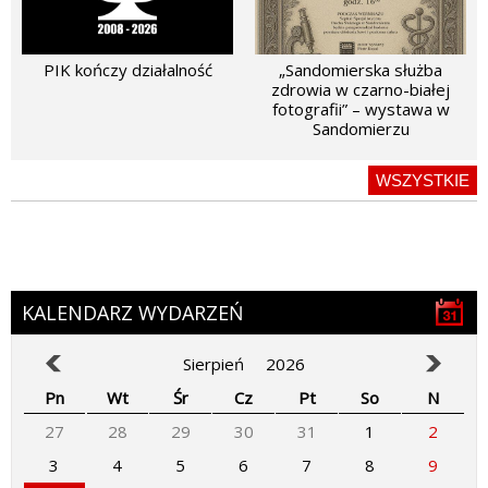
PIK kończy działalność
„Sandomierska służba
zdrowia w czarno-białej
fotografii” – wystawa w
Sandomierzu
WSZYSTKIE
KALENDARZ WYDARZEŃ
Sierpień
2026
Pn
Wt
Śr
Cz
Pt
So
N
27
28
29
30
31
1
2
3
4
5
6
7
8
9