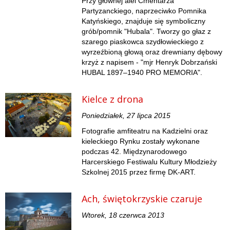
Przy głównej alei Cmentarza
Partyzanckiego, naprzeciwko Pomnika
Katyńskiego, znajduje się symboliczny
grób/pomnik "Hubala". Tworzy go głaz z
szarego piaskowca szydłowieckiego z
wyrzeźbioną głową oraz drewniany dębowy
krzyż z napisem - "mjr Henryk Dobrzański
HUBAL 1897–1940 PRO MEMORIA".
Kielce z drona
Poniedziałek, 27 lipca 2015
Fotografie amfiteatru na Kadzielni oraz
kieleckiego Rynku zostały wykonane
podczas 42. Międzynarodowego
Harcerskiego Festiwalu Kultury Młodzieży
Szkolnej 2015 przez firmę DK-ART.
Ach, świętokrzyskie czaruje
Wtorek, 18 czerwca 2013