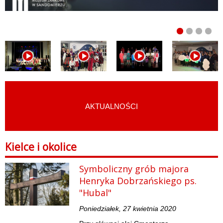
AKTUALNOŚCI
START
›
GALERIA
›
KIELCE I OKOLICE
Kielce i okolice
Symboliczny grób majora
Henryka Dobrzańskiego ps.
"Hubal"
Poniedziałek, 27 kwietnia 2020