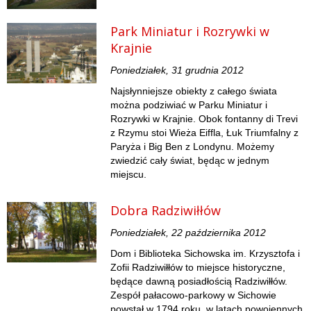
Park Miniatur i Rozrywki w
Krajnie
Poniedziałek, 31 grudnia 2012
Najsłynniejsze obiekty z całego świata
można podziwiać w Parku Miniatur i
Rozrywki w Krajnie. Obok fontanny di Trevi
z Rzymu stoi Wieża Eiffla, Łuk Triumfalny z
Paryża i Big Ben z Londynu. Możemy
zwiedzić cały świat, będąc w jednym
miejscu.
Dobra Radziwiłłów
Poniedziałek, 22 października 2012
Dom i Biblioteka Sichowska im. Krzysztofa i
Zofii Radziwiłłów to miejsce historyczne,
będące dawną posiadłością Radziwiłłów.
Zespół pałacowo-parkowy w Sichowie
powstał w 1794 roku, w latach powojennych