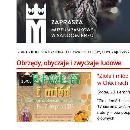
START
›
KULTURA I SZTUKA LUDOWA
›
OBRZĘDY, OBYCZAJE I ZW
Obrzędy, obyczaje i zwyczaje ludowe
"Zioła i miód
15/08
w Chęcinach
Środa, 13 sierpni
"Zioła i miód – ja
17 sierpnia w Za
natury – bez pośp
głównych.