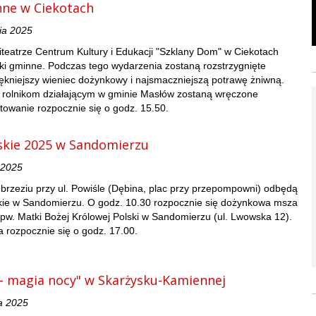
nne w Ciekotach
ia 2025
iteatrze Centrum Kultury i Edukacji "Szklany Dom" w Ciekotach
ki gminne. Podczas tego wydarzenia zostaną rozstrzygnięte
ękniejszy wieniec dożynkowy i najsmaczniejszą potrawę żniwną.
 rolnikom działającym w gminie Masłów zostaną wręczone
towanie rozpocznie się o godz. 15.50.
skie 2025 w Sandomierzu
a 2025
brzeziu przy ul. Powiśle (Dębina, plac przy przepompowni) odbędą
skie w Sandomierzu. O godz. 10.30 rozpocznie się dożynkowa msza
 pw. Matki Bożej Królowej Polski w Sandomierzu (ul. Lwowska 12).
 rozpocznie się o godz. 17.00.
– magia nocy" w Skarżysku-Kamiennej
a 2025