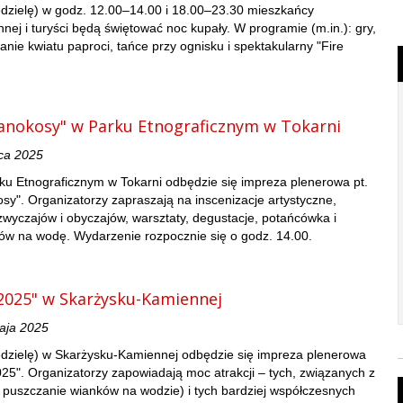
edzielę) w godz. 12.00–14.00 i 18.00–23.30 mieszkańcy
ej i turyści będą świętować noc kupały. W programie (m.in.): gry,
nie kwiatu paproci, tańce przy ognisku i spektakularny "Fire
ianokosy" w Parku Etnograficznym w Tokarni
ca 2025
ku Etnograficznym w Tokarni odbędzie się impreza plenerowa pt.
osy". Organizatorzy zapraszają na inscenizacje artystyczne,
wyczajów i obyczajów, warsztaty, degustacje, potańcówka i
ów na wodę. Wydarzenie rozpocznie się o godz. 14.00.
2025" w Skarżysku-Kamiennej
maja 2025
edzielę) w Skarżysku-Kamiennej odbędzie się impreza plenerowa
025". Organizatorzy zapowiadają moc atrakcji – tych, związanych z
, puszczanie wianków na wodzie) i tych bardziej współczesnych