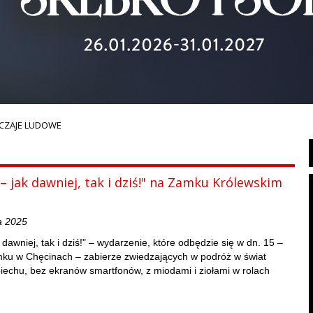
YCZAJE LUDOWE
 – jak dawniej, tak i dziś!" na Zamku Królewskim
a 2025
k dawniej, tak i dziś!" – wydarzenie, które odbędzie się w dn. 15 –
mku w Chęcinach – zabierze zwiedzających w podróż w świat
iechu, bez ekranów smartfonów, z miodami i ziołami w rolach