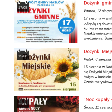
Dożynki gmi
17/08
Wtorek, 12 sierpn
17 sierpnia w amf
odbędą się dożyn
konkursy na najpi
Najaktywniejszym
wyróżnienia. Świę
Dożynki Miej
15/08
Piątek, 8 sierpni
15 sierpnia w Nad
się Dożynki Miej
święta w kościele
Część rozrywkowa
"Noc kupały 
22/06
Środa, 11 czerwc