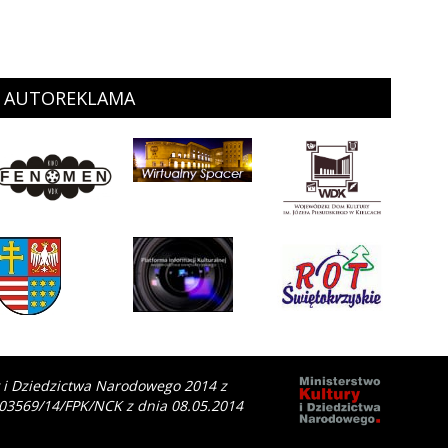
AUTOREKLAMA
y i Dziedzictwa Narodowego 2014 z
 03569/14/FPK/NCK z dnia 08.05.2014