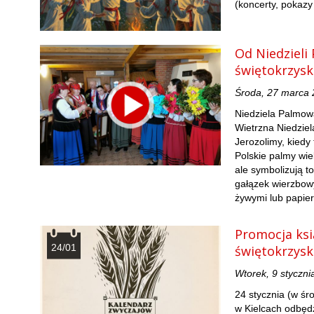
(koncerty, pokazy 
Od Niedzieli
świętokrzysk
Środa, 27 marca
Niedziela Palmowa
Wietrzna Niedzie
Jerozolimy, kiedy
Polskie palmy wi
ale symbolizują t
gałązek wierzbow
żywymi lub papie
Promocja ksi
24/01
świętokrzysk
Wtorek, 9 styczni
24 stycznia (w śr
w Kielcach odbędz