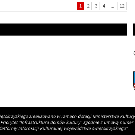
1
2
3
4
...
12
iętokrzyskiego zrealizowano w ramach dotacji Ministerstwa Kultur
 Priorytet "Infrastruktura domów kultury" zgodnie z umową numer
latformy Informacji Kulturalnej województwa świętokrzyskiego".