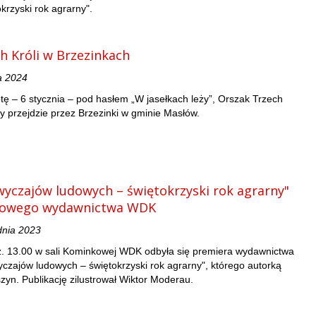
krzyski rok agrarny".
h Króli w Brzezinkach
a 2024
tę – 6 stycznia – pod hasłem „W jasełkach leży”, Orszak Trzech
ny przejdzie przez Brzezinki w gminie Masłów.
wyczajów ludowych – świętokrzyski rok agrarny"
nowego wydawnictwa WDK
dnia 2023
z. 13.00 w sali Kominkowej WDK odbyła się premiera wydawnictwa
yczajów ludowych – świętokrzyski rok agrarny", którego autorką
kszyn. Publikację zilustrował Wiktor Moderau.