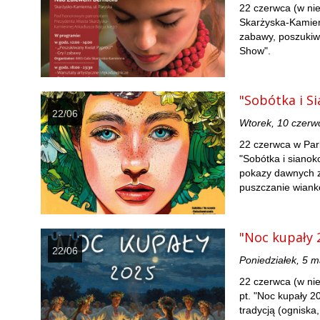
22 czerwca (w ni
Skarżyska-Kamienn
zabawy, poszukiwa
Show".
"Sobótka i S
22/06
Wtorek, 10 czerw
22 czerwca w Par
"Sobótka i sianok
pokazy dawnych z
puszczanie wiank
"Noc kupały 
22/06
Poniedziałek, 5 
22 czerwca (w ni
pt. "Noc kupały 2
tradycją (ogniska