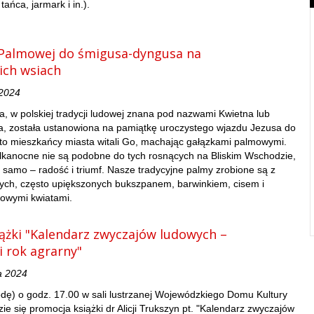
tańca, jarmark i in.).
 Palmowej do śmigusa-dyngusa na
ich wsiach
 2024
, w polskiej tradycji ludowej znana pod nazwami Kwietna lub
la, została ustanowiona na pamiątkę uroczystego wjazdu Jezusa do
 to mieszkańcy miasta witali Go, machając gałązkami palmowymi.
elkanocne nie są podobne do tych rosnących na Bliskim Wschodzie,
o samo – radość i triumf. Nasze tradycyjne palmy zrobione są z
ych, często upiększonych bukszpanem, barwinkiem, cisem i
rowymi kwiatami.
ążki "Kalendarz zwyczajów ludowych –
i rok agrarny"
a 2024
odę) o godz. 17.00 w sali lustrzanej Wojewódzkiego Domu Kultury
ie się promocja książki dr Alicji Trukszyn pt. "Kalendarz zwyczajów