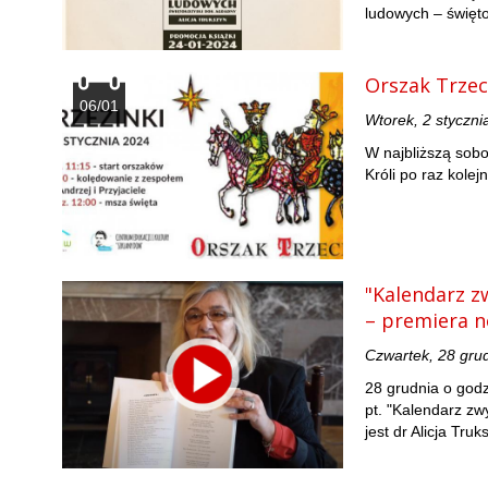
ludowych – święto
Orszak Trzec
06/01
Wtorek, 2 styczni
W najbliższą sobo
Króli po raz kolej
"Kalendarz z
– premiera 
Czwartek, 28 gru
28 grudnia o god
pt. "Kalendarz zw
jest dr Alicja Tru