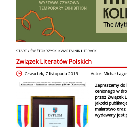
START
›
ŚWIĘTOKRZYSKI KWARTALNIK LITERACKI
Związek Literatów Polskich
Czwartek, 7 listopada 2019
Autor: Michał Łago
Zapraszamy do l
cenionego w śro
przez Związek Li
jakości publikac
malarstwo oraz i
wydawany jest p