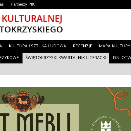
as
Partnerzy PIK
A
KULTURA I SZTUKA LUDOWA
RECENZJE
MAPA KULTURY
JĘZYKOWE
ŚWIĘTOKRZYSKI KWARTALNIK LITERACKI
DNI OTW