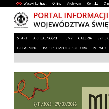
Wysoki kontrast
Online
Archiwum
Kontakt
O n
START
AKTUALNOŚCI
FILMY
GALERIA
SZTUK
E-LEARNING
BARDZO MŁODA KULTURA
PORADY 