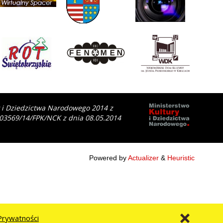
y i Dziedzictwa Narodowego 2014 z
 03569/14/FPK/NCK z dnia 08.05.2014
Powered by
Actualizer
&
Heuristic
Prywatności