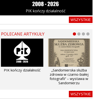
PIK kończy działalność
WSZYSTKIE
POLECANE ARTYKUŁY
PIK kończy działalność
„Sandomierska służba
zdrowia w czarno-białej
fotografii” – wystawa w
Sandomierzu
WSZYSTKIE