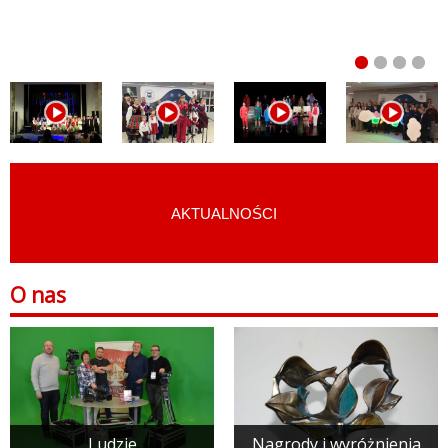
AKTUALNOŚCI
START
›
O NAS
O nas
Ludzie
Nagrody i wyróżnienia