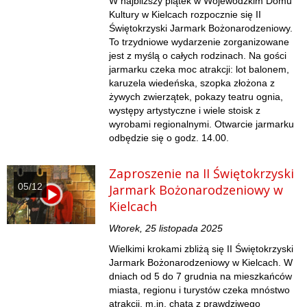
W najbliższy piątek w Wojewódzkim Domu
Kultury w Kielcach rozpocznie się II
Świętokrzyski Jarmark Bożonarodzeniowy.
To trzydniowe wydarzenie zorganizowane
jest z myślą o całych rodzinach. Na gości
jarmarku czeka moc atrakcji: lot balonem,
karuzela wiedeńska, szopka złożona z
żywych zwierzątek, pokazy teatru ognia,
występy artystyczne i wiele stoisk z
wyrobami regionalnymi. Otwarcie jarmarku
odbędzie się o godz. 14.00.
Zaproszenie na II Świętokrzyski
05/12
Jarmark Bożonarodzeniowy w
Kielcach
Wtorek, 25 listopada 2025
Wielkimi krokami zbliżą się II Świętokrzyski
Jarmark Bożonarodzeniowy w Kielcach. W
dniach od 5 do 7 grudnia na mieszkańców
miasta, regionu i turystów czeka mnóstwo
atrakcji, m.in. chata z prawdziwego