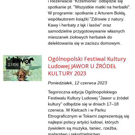
i Rezerwacie "Krzemionki" odbędzie się
spotkanie pt. "Wszystkie matki na herbatki".
W programie: spotkanie z Arturem Bokłą,
współautorem książki "Zdrowie z natury.
Kawy i herbaty z łąk i lasów" oraz
samodzielne przygotowywanie własnych
mieszanek ziołowych herbatek do
delektowania się w zaciszu domowym.
Ogólnopolski Festiwal Kultury
17/06
Ludowej JAWOR U ŹRÓDEŁ
KULTURY 2023
Poniedziałek, 12 czerwca 2023
Tegoroczna edycja Ogólnopolskiego
Festiwalu Kultury Ludowej "Jawor u źródeł
kultury" odbędzie się w dniach 17–18
czerwca. W Kielcach i w Parku
Etnograficznym w Tokarni zaprezentują się
najlepsi polscy artyści ludowi, których
żywiołem są muzyka, taniec, rzeźba,
malarstwo i rękodzielnictwo.