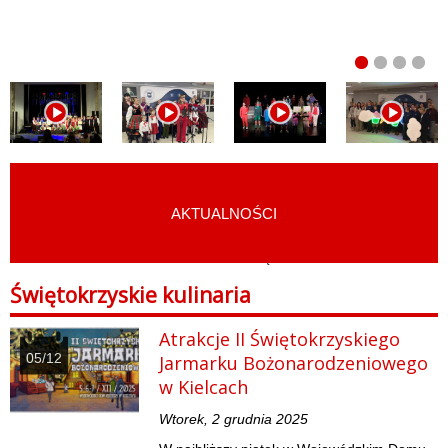
AKTUALNOŚCI
START
›
KULTURA I SZTUKA LUDOWA
›
ŚWIĘTOKRZYSKIE KULINARIA
Świętokrzyskie kulinaria
Atrakcje II Świętokrzyskiego
05/12
Jarmarku Bożonarodzeniowego
w Kielcach
Wtorek, 2 grudnia 2025