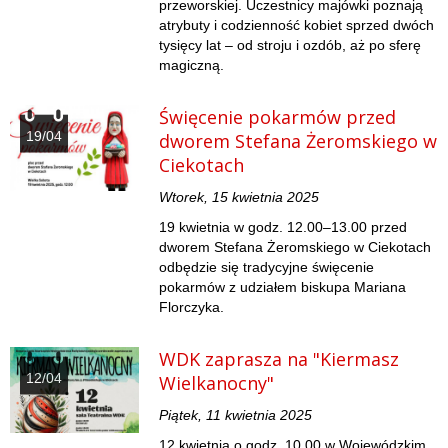
przeworskiej. Uczestnicy majówki poznają
atrybuty i codzienność kobiet sprzed dwóch
tysięcy lat – od stroju i ozdób, aż po sferę
magiczną.
Święcenie pokarmów przed
19/04
dworem Stefana Żeromskiego w
Ciekotach
Wtorek, 15 kwietnia 2025
19 kwietnia w godz. 12.00–13.00 przed
dworem Stefana Żeromskiego w Ciekotach
odbędzie się tradycyjne święcenie
pokarmów z udziałem biskupa Mariana
Florczyka.
WDK zaprasza na "Kiermasz
12/04
Wielkanocny"
Piątek, 11 kwietnia 2025
12 kwietnia o godz. 10.00 w Wojewódzkim