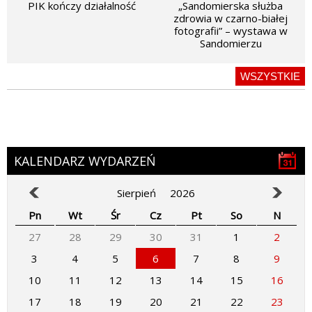
PIK kończy działalność
„Sandomierska służba
zdrowia w czarno-białej
fotografii” – wystawa w
Sandomierzu
WSZYSTKIE
KALENDARZ WYDARZEŃ
Sierpień
2026
Pn
Wt
Śr
Cz
Pt
So
N
27
28
29
30
31
1
2
3
4
5
6
7
8
9
10
11
12
13
14
15
16
17
18
19
20
21
22
23