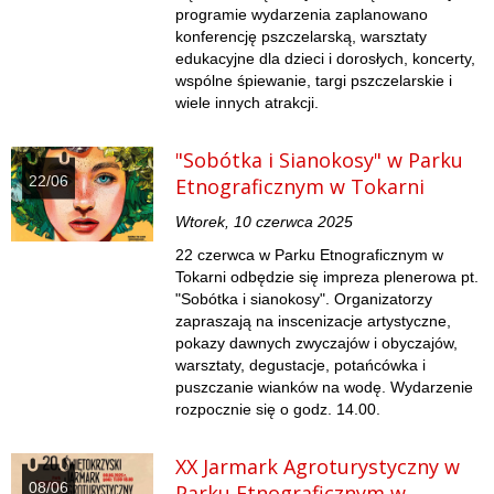
programie wydarzenia zaplanowano
konferencję pszczelarską, warsztaty
edukacyjne dla dzieci i dorosłych, koncerty,
wspólne śpiewanie, targi pszczelarskie i
wiele innych atrakcji.
"Sobótka i Sianokosy" w Parku
22/06
Etnograficznym w Tokarni
Wtorek, 10 czerwca 2025
22 czerwca w Parku Etnograficznym w
Tokarni odbędzie się impreza plenerowa pt.
"Sobótka i sianokosy". Organizatorzy
zapraszają na inscenizacje artystyczne,
pokazy dawnych zwyczajów i obyczajów,
warsztaty, degustacje, potańcówka i
puszczanie wianków na wodę. Wydarzenie
rozpocznie się o godz. 14.00.
XX Jarmark Agroturystyczny w
08/06
Parku Etnograficznym w