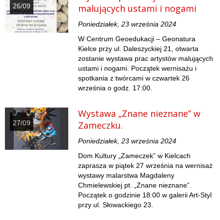
26/09
malujących ustami i nogami
Poniedziałek, 23 września 2024
W Centrum Geoedukacji – Geonatura
Kielce przy ul. Daleszyckiej 21, otwarta
zostanie wystawa prac artystów malujących
ustami i nogami. Początek wernisażu i
spotkania z twórcami w czwartek 26
września o godz. 17:00.
Wystawa „Znane nieznane” w
27/09
Zameczku.
Poniedziałek, 23 września 2024
Dom Kultury „Zameczek” w Kielcach
zaprasza w piątek 27 września na wernisaż
wystawy malarstwa Magdaleny
Chmielewskiej pt. „Znane nieznane”.
Początek o godzinie 18:00 w galerii Art-Styl
przy ul. Słowackiego 23.