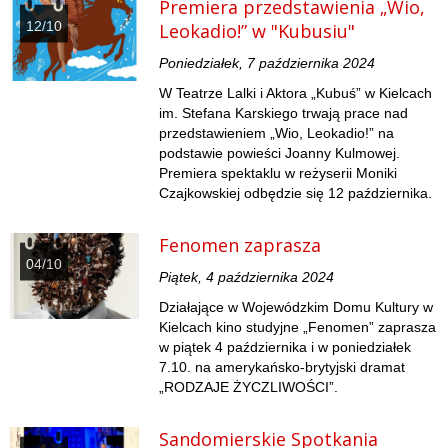
Premiera przedstawienia „Wio,
12/10
Leokadio!” w "Kubusiu"
Poniedziałek, 7 października 2024
W Teatrze Lalki i Aktora „Kubuś” w Kielcach
im. Stefana Karskiego trwają prace nad
przedstawieniem „Wio, Leokadio!” na
podstawie powieści Joanny Kulmowej.
Premiera spektaklu w reżyserii Moniki
Czajkowskiej odbędzie się 12 października.
Fenomen zaprasza
04/10
Piątek, 4 października 2024
Działające w Wojewódzkim Domu Kultury w
Kielcach kino studyjne „Fenomen” zaprasza
w piątek 4 października i w poniedziałek
7.10. na amerykańsko-brytyjski dramat
„RODZAJE ŻYCZLIWOŚCI”.
Sandomierskie Spotkania