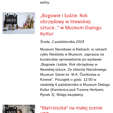
wolny.
„Bogowie i ludzie. Rok
06/10
obrzędowy w litewskiej
sztuce..." w Muzeum Dialogu
Kultur
Środa, 2 października 2024
Muzeum Narodowe w Kielcach, w ramach
cyklu Niedziela w Muzeum, zaprasza na
kuratorskie oprowadzenie po wystawie
„Bogowie i ludzie. Rok obrzędowy w
litewskiej sztuce. Ze zbiorów Narodowego
Muzeum Sztuki im. M.K. Čiurlionisa w
Kownie”. Początek o godz. 12:00 w
niedzielę 6 października w Muzeum Dialogu
Kultur (Kamienica pod Trzema Herbami,
Rynek 3). Wstęp bezpłatny.
"Matrioszka" na małej scenie
19/10