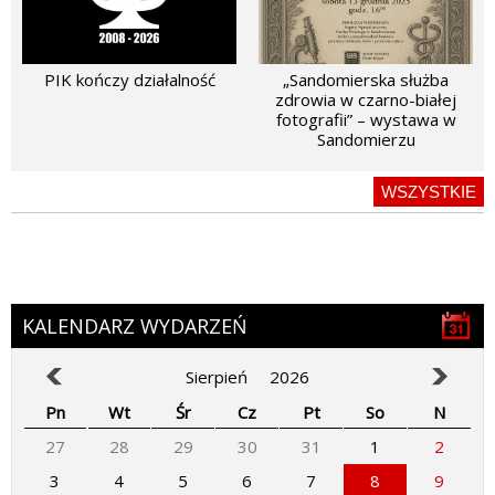
PIK kończy działalność
„Sandomierska służba
zdrowia w czarno-białej
fotografii” – wystawa w
Sandomierzu
WSZYSTKIE
KALENDARZ WYDARZEŃ
Sierpień
2026
Pn
Wt
Śr
Cz
Pt
So
N
27
28
29
30
31
1
2
3
4
5
6
7
8
9