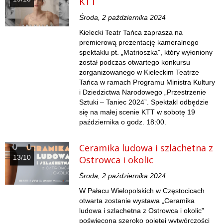
KTT
Środa, 2 października 2024
Kielecki Teatr Tańca zaprasza na
premierową prezentację kameralnego
spektaklu pt. „Matrioszka”, który wyłoniony
został podczas otwartego konkursu
zorganizowanego w Kieleckim Teatrze
Tańca w ramach Programu Ministra Kultury
i Dziedzictwa Narodowego „Przestrzenie
Sztuki – Taniec 2024”. Spektakl odbędzie
się na małej scenie KTT w sobotę 19
października o godz. 18:00.
Ceramika ludowa i szlachetna z
13/10
Ostrowca i okolic
Środa, 2 października 2024
W Pałacu Wielopolskich w Częstocicach
otwarta zostanie wystawa „Ceramika
ludowa i szlachetna z Ostrowca i okolic”
poświęcona szeroko pojętej wytwórczości