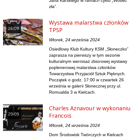
Jana Karskiego w ramach cyklu „Wobec
zła”.
Wystawa malarstwa członków
26/09
TPSP
Wtorek, 24 września 2024
Osiedlowy Klub Kultury KSM „Słoneczko”
zaprasza na pierwszy w tym sezonie
kulturalnym wernisaż zbiorowej wystawy
poplenerowej malarstwa członków
Towarzystwa Przyjaciół Sztuk Pięknych.
Początek o godz. 17:00 w czwartek 26
września w galerii Słonecznej przy ul.
Romualda 3 w Kielcach.
Charles Aznavour w wykonaniu
29/09
Francois
Wtorek, 24 września 2024
Dom Środowisk Twórczych w Kielcach