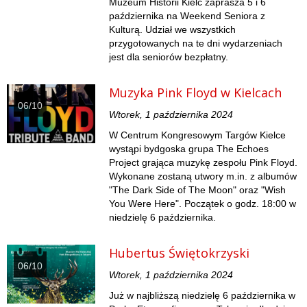
Muzeum Historii Kielc zaprasza 5 i 6
października na Weekend Seniora z
Kulturą. Udział we wszystkich
przygotowanych na te dni wydarzeniach
jest dla seniorów bezpłatny.
Muzyka Pink Floyd w Kielcach
06/10
Wtorek, 1 października 2024
W Centrum Kongresowym Targów Kielce
wystąpi bydgoska grupa The Echoes
Project grająca muzykę zespołu Pink Floyd.
Wykonane zostaną utwory m.in. z albumów
"The Dark Side of The Moon" oraz "Wish
You Were Here". Początek o godz. 18:00 w
niedzielę 6 października.
Hubertus Świętokrzyski
06/10
Wtorek, 1 października 2024
Już w najbliższą niedzielę 6 października w