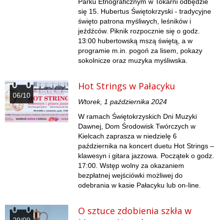
Parku Etnograficznym w Tokarni odbędzie
się 15. Hubertus Świętokrzyski - tradycyjne
święto patrona myśliwych, leśników i
jeźdźców. Piknik rozpocznie się o godz.
13:00 hubertowską mszą świętą, a w
programie m.in. pogoń za lisem, pokazy
sokolnicze oraz muzyka myśliwska.
Hot Strings w Pałacyku
06/10
Wtorek, 1 października 2024
W ramach Świętokrzyskich Dni Muzyki
Dawnej, Dom Środowisk Twórczych w
Kielcach zaprasza w niedzielę 6
października na koncert duetu Hot Strings –
klawesyn i gitara jazzowa. Początek o godz.
17:00. Wstęp wolny za okazaniem
bezpłatnej wejściówki możliwej do
odebrania w kasie Pałacyku lub on-line.
O sztuce zdobienia szkła w