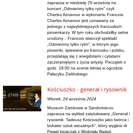
zaprasza w niedzielę 29 września na
koncert „Odmieńmy tylko rytm" czyli
Charles Aznavour w wykonaniu Francois.
Charles Aznavour jest uznawany za
jednego z najwybitniejszych francuskich
piosenkarzy. W tym roku obchodziłby setne
urodziny... Francois stworzył spektakl
„Odmieńmy tylko rytm", w którym jego
piosenki, śpiewane po francusku i polsku,
przeplatają się z anegdotami i cytatami
zaczerpniętymi z życia artysty. Początek o
godz. 18:00 na scenie letniej w ogrodzie
Pałacyku Zielińskiego.
Kościuszko - generał i rysownik
27/09
Wtorek, 24 września 2024
Muzeum Zamkowe w Sandomierzu
zaprasza na wykład zatytułowany „Generał i
rysownik. Tadeusz Kościuszko jako twórca i
bohater sztuk wizualnych", który wygłosi dr
Paweł Ignaczak z Wydziału Badań