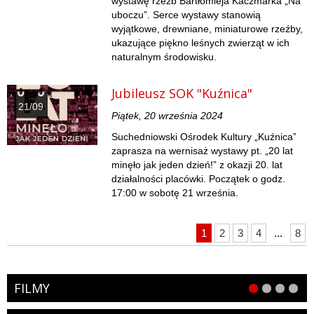
wystawę rzeźb Bartłomieja Kaczmarka „Na
uboczu”. Serce wystawy stanowią
wyjątkowe, drewniane, miniaturowe rzeźby,
ukazujące piękno leśnych zwierząt w ich
naturalnym środowisku.
Jubileusz SOK "Kuźnica"
21/09
Piątek, 20 września 2024
Suchedniowski Ośrodek Kultury „Kuźnica”
zaprasza na wernisaż wystawy pt. „20 lat
minęło jak jeden dzień!” z okazji 20. lat
działalności placówki. Początek o godz.
17:00 w sobotę 21 września.
1
2
3
4
...
8
FILMY