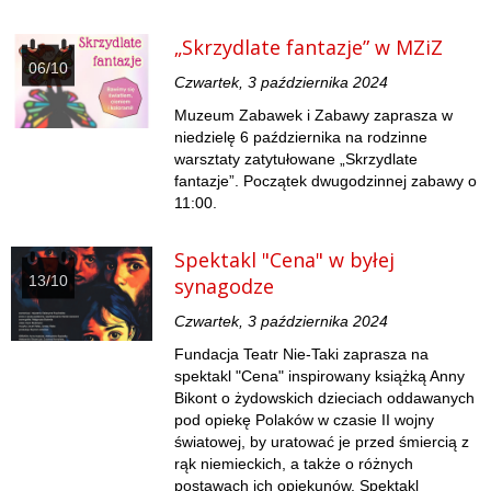
„Skrzydlate fantazje” w MZiZ
06/10
Czwartek, 3 października 2024
Muzeum Zabawek i Zabawy zaprasza w
niedzielę 6 października na rodzinne
warsztaty zatytułowane „Skrzydlate
fantazje”. Początek dwugodzinnej zabawy o
11:00.
Spektakl "Cena" w byłej
13/10
synagodze
Czwartek, 3 października 2024
Fundacja Teatr Nie-Taki zaprasza na
spektakl "Cena" inspirowany książką Anny
Bikont o żydowskich dzieciach oddawanych
pod opiekę Polaków w czasie II wojny
światowej, by uratować je przed śmiercią z
rąk niemieckich, a także o różnych
postawach ich opiekunów. Spektakl