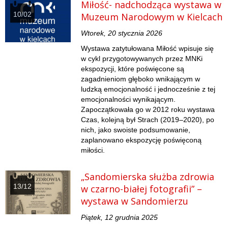
Miłość- nadchodząca wystawa w
10/02
Muzeum Narodowym w Kielcach
Wtorek, 20 stycznia 2026
Wystawa zatytułowana Miłość wpisuje się
w cykl przygotowywanych przez MNKi
ekspozycji, które poświęcone są
zagadnieniom głęboko wnikającym w
ludzką emocjonalność i jednocześnie z tej
emocjonalności wynikającym.
Zapoczątkowała go w 2012 roku wystawa
Czas, kolejną był Strach (2019–2020), po
nich, jako swoiste podsumowanie,
zaplanowano ekspozycję poświęconą
miłości.
„Sandomierska służba zdrowia
13/12
w czarno-białej fotografii” –
wystawa w Sandomierzu
Piątek, 12 grudnia 2025