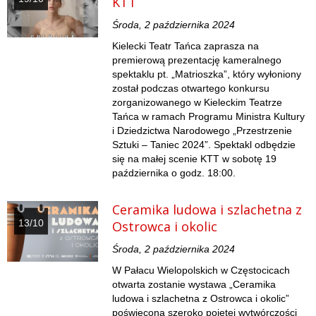
KTT
Środa, 2 października 2024
Kielecki Teatr Tańca zaprasza na
premierową prezentację kameralnego
spektaklu pt. „Matrioszka”, który wyłoniony
został podczas otwartego konkursu
zorganizowanego w Kieleckim Teatrze
Tańca w ramach Programu Ministra Kultury
i Dziedzictwa Narodowego „Przestrzenie
Sztuki – Taniec 2024”. Spektakl odbędzie
się na małej scenie KTT w sobotę 19
października o godz. 18:00.
Ceramika ludowa i szlachetna z
13/10
Ostrowca i okolic
Środa, 2 października 2024
W Pałacu Wielopolskich w Częstocicach
otwarta zostanie wystawa „Ceramika
ludowa i szlachetna z Ostrowca i okolic”
poświęcona szeroko pojętej wytwórczości