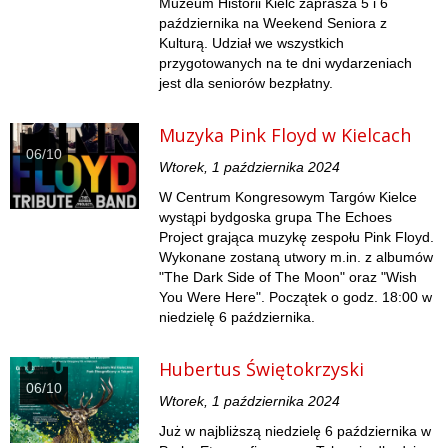
Muzeum Historii Kielc zaprasza 5 i 6
października na Weekend Seniora z
Kulturą. Udział we wszystkich
przygotowanych na te dni wydarzeniach
jest dla seniorów bezpłatny.
Muzyka Pink Floyd w Kielcach
06/10
Wtorek, 1 października 2024
W Centrum Kongresowym Targów Kielce
wystąpi bydgoska grupa The Echoes
Project grająca muzykę zespołu Pink Floyd.
Wykonane zostaną utwory m.in. z albumów
"The Dark Side of The Moon" oraz "Wish
You Were Here". Początek o godz. 18:00 w
niedzielę 6 października.
Hubertus Świętokrzyski
06/10
Wtorek, 1 października 2024
Już w najbliższą niedzielę 6 października w