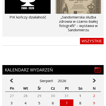
PIK kończy działalność
„Sandomierska służba
zdrowia w czarno-białej
fotografii” – wystawa w
Sandomierzu
WSZYSTKIE
KALENDARZ WYDARZEŃ
Sierpień
2026
Pn
Wt
Śr
Cz
Pt
So
N
27
28
29
30
31
1
2
3
4
5
6
7
8
9