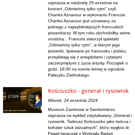
zaprasza w niedzielę 29 września na
koncert „Odmieńmy tylko rytm" czyli
Charles Aznavour w wykonaniu Francois.
Charles Aznavour jest uznawany za
jednego z najwybitniejszych francuskich
piosenkarzy. W tym roku obchodziłby setne
urodziny... Francois stworzył spektakl
„Odmieńmy tylko rytm", w którym jego
piosenki, śpiewane po francusku i polsku,
przeplatają się z anegdotami i cytatami
zaczerpniętymi z życia artysty. Początek o
godz. 18:00 na scenie letniej w ogrodzie
Pałacyku Zielińskiego.
Kościuszko - generał i rysownik
27/09
Wtorek, 24 września 2024
Muzeum Zamkowe w Sandomierzu
zaprasza na wykład zatytułowany „Generał i
rysownik. Tadeusz Kościuszko jako twórca i
bohater sztuk wizualnych", który wygłosi dr
Paweł Ignaczak z Wydziału Badań