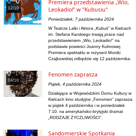
Premiera przedstawienia „Wio,
12/10
Leokadio!” w "Kubusiu"
Poniedziałek, 7 października 2024
W Teatrze Lalki i Aktora „Kubuś” w Kielcach
im. Stefana Karskiego trwają prace nad
przedstawieniem „Wio, Leokadio!” na
podstawie powieści Joanny Kulmowej.
Premiera spektaklu w reżyserii Moniki
Czajkowskiej odbędzie się 12 października.
Fenomen zaprasza
04/10
Piątek, 4 października 2024
Działające w Wojewódzkim Domu Kultury w
Kielcach kino studyjne „Fenomen” zaprasza
w piątek 4 października i w poniedziałek
7.10. na amerykańsko-brytyjski dramat
„RODZAJE ŻYCZLIWOŚCI”.
Sandomierskie Spotkania