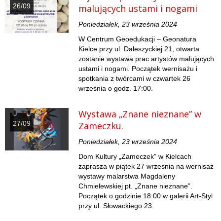
26/09
malujących ustami i nogami
Poniedziałek, 23 września 2024
W Centrum Geoedukacji – Geonatura
Kielce przy ul. Daleszyckiej 21, otwarta
zostanie wystawa prac artystów malujących
ustami i nogami. Początek wernisażu i
spotkania z twórcami w czwartek 26
września o godz. 17:00.
Wystawa „Znane nieznane” w
27/09
Zameczku.
Poniedziałek, 23 września 2024
Dom Kultury „Zameczek” w Kielcach
zaprasza w piątek 27 września na wernisaż
wystawy malarstwa Magdaleny
Chmielewskiej pt. „Znane nieznane”.
Początek o godzinie 18:00 w galerii Art-Styl
przy ul. Słowackiego 23.