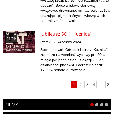
wystawę rzeźb Bartłomieja Kaczmarka „Na
uboczu”. Serce wystawy stanowią
wyjątkowe, drewniane, miniaturowe rzeźby,
ukazujące piękno leśnych zwierząt w ich
naturalnym środowisku.
Jubileusz SOK "Kuźnica"
21/09
Piątek, 20 września 2024
Suchedniowski Ośrodek Kultury „Kuźnica”
zaprasza na wernisaż wystawy pt. „20 lat
minęło jak jeden dzień!” z okazji 20. lat
działalności placówki. Początek o godz.
17:00 w sobotę 21 września.
1
2
3
4
...
8
FILMY