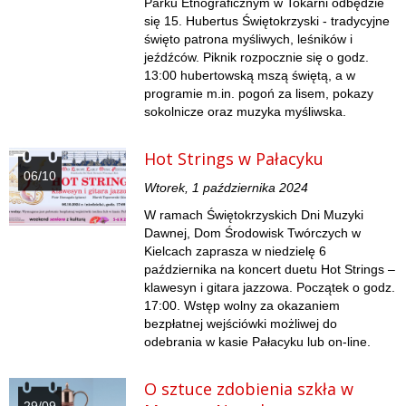
Parku Etnograficznym w Tokarni odbędzie
się 15. Hubertus Świętokrzyski - tradycyjne
święto patrona myśliwych, leśników i
jeźdźców. Piknik rozpocznie się o godz.
13:00 hubertowską mszą świętą, a w
programie m.in. pogoń za lisem, pokazy
sokolnicze oraz muzyka myśliwska.
Hot Strings w Pałacyku
06/10
Wtorek, 1 października 2024
W ramach Świętokrzyskich Dni Muzyki
Dawnej, Dom Środowisk Twórczych w
Kielcach zaprasza w niedzielę 6
października na koncert duetu Hot Strings –
klawesyn i gitara jazzowa. Początek o godz.
17:00. Wstęp wolny za okazaniem
bezpłatnej wejściówki możliwej do
odebrania w kasie Pałacyku lub on-line.
O sztuce zdobienia szkła w