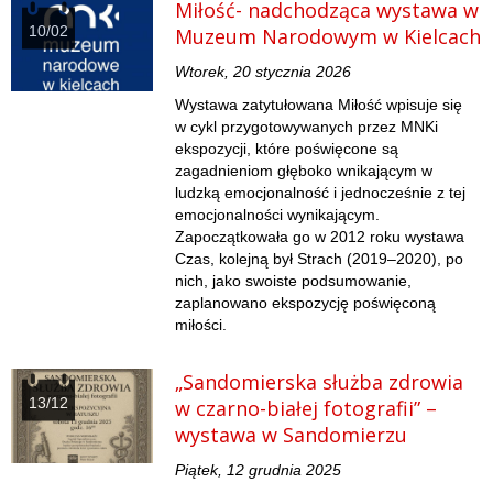
Miłość- nadchodząca wystawa w
10/02
Muzeum Narodowym w Kielcach
Wtorek, 20 stycznia 2026
Wystawa zatytułowana Miłość wpisuje się
w cykl przygotowywanych przez MNKi
ekspozycji, które poświęcone są
zagadnieniom głęboko wnikającym w
ludzką emocjonalność i jednocześnie z tej
emocjonalności wynikającym.
Zapoczątkowała go w 2012 roku wystawa
Czas, kolejną był Strach (2019–2020), po
nich, jako swoiste podsumowanie,
zaplanowano ekspozycję poświęconą
miłości.
„Sandomierska służba zdrowia
13/12
w czarno-białej fotografii” –
wystawa w Sandomierzu
Piątek, 12 grudnia 2025