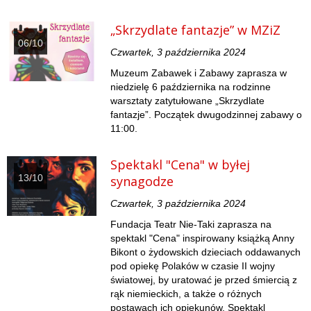
„Skrzydlate fantazje” w MZiZ
06/10
Czwartek, 3 października 2024
Muzeum Zabawek i Zabawy zaprasza w
niedzielę 6 października na rodzinne
warsztaty zatytułowane „Skrzydlate
fantazje”. Początek dwugodzinnej zabawy o
11:00.
Spektakl "Cena" w byłej
13/10
synagodze
Czwartek, 3 października 2024
Fundacja Teatr Nie-Taki zaprasza na
spektakl "Cena" inspirowany książką Anny
Bikont o żydowskich dzieciach oddawanych
pod opiekę Polaków w czasie II wojny
światowej, by uratować je przed śmiercią z
rąk niemieckich, a także o różnych
postawach ich opiekunów. Spektakl