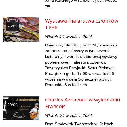
Jana Karskiego w ramach cyklu „Wobec
zła”.
Wystawa malarstwa członków
26/09
TPSP
Wtorek, 24 września 2024
Osiedlowy Klub Kultury KSM „Słoneczko”
zaprasza na pierwszy w tym sezonie
kulturalnym wernisaż zbiorowej wystawy
poplenerowej malarstwa członków
Towarzystwa Przyjaciół Sztuk Pięknych.
Początek o godz. 17:00 w czwartek 26
września w galerii Słonecznej przy ul.
Romualda 3 w Kielcach.
Charles Aznavour w wykonaniu
29/09
Francois
Wtorek, 24 września 2024
Dom Środowisk Twórczych w Kielcach