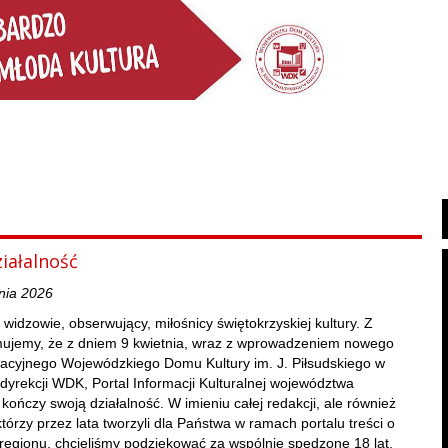
iałalność
nia 2026
 widzowie, obserwujący, miłośnicy świętokrzyskiej kultury. Z
rmujemy, że z dniem 9 kwietnia, wraz z wprowadzeniem nowego
acyjnego Wojewódzkiego Domu Kultury im. J. Piłsudskiego w
 dyrekcji WDK, Portal Informacji Kulturalnej województwa
kończy swoją działalność. W imieniu całej redakcji, ale również
którzy przez lata tworzyli dla Państwa w ramach portalu treści o
regionu, chcieliśmy podziękować za wspólnie spędzone 18 lat.