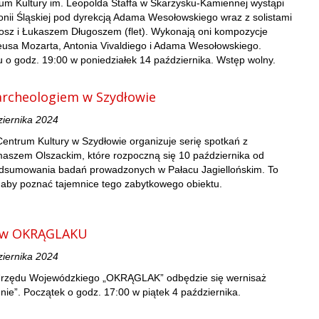
um Kultury im. Leopolda Staffa w Skarżysku-Kamiennej wystąpi
onii Śląskiej pod dyrekcją Adama Wesołowskiego wraz z solistami
gosz i Łukaszem Długoszem (flet). Wykonają oni kompozycje
sa Mozarta, Antonia Vivaldiego i Adama Wesołowskiego.
 o godz. 19:00 w poniedziałek 14 października. Wstęp wolny.
archeologiem w Szydłowie
ziernika 2024
entrum Kultury w Szydłowie organizuje serię spotkań z
aszem Olszackim, które rozpoczną się 10 października od
dsumowania badań prowadzonych w Pałacu Jagiellońskim. To
 aby poznać tajemnice tego zabytkowego obiektu.
” w OKRĄGLAKU
ziernika 2024
 Urzędu Wojewódzkiego „OKRĄGLAK” odbędzie się wernisaż
ie”. Początek o godz. 17:00 w piątek 4 października.