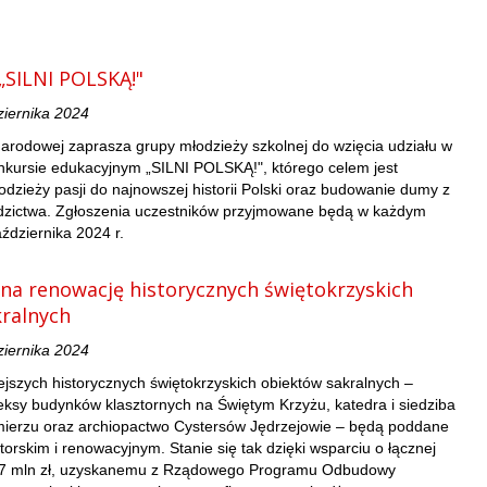
„SILNI POLSKĄ!"
ziernika 2024
Narodowej zaprasza grupy młodzieży szkolnej do wzięcia udziału w
nkursie edukacyjnym „SILNI POLSKĄ!", którego celem jest
dzieży pasji do najnowszej historii Polski oraz budowanie dumy z
zictwa. Zgłoszenia uczestników przyjmowane będą w każdym
ździernika 2024 r.
 na renowację historycznych świętokrzyskich
ralnych
ziernika 2024
ejszych historycznych świętokrzyskich obiektów sakralnych –
ksy budynków klasztornych na Świętym Krzyżu, katedra i siedziba
mierzu oraz archiopactwo Cystersów Jędrzejowie – będą poddane
rskim i renowacyjnym. Stanie się tak dzięki wsparciu o łącznej
,7 mln zł, uzyskanemu z Rządowego Programu Odbudowy