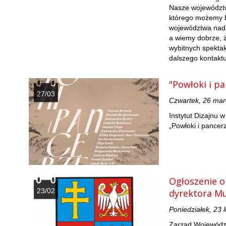
Nasze województwo
którego możemy b
województwa nadal
a wiemy dobrze, ż
wybitnych spektak
dalszego kontaktu
"Powłoki i p
27/03
Czwartek, 26 ma
Instytut Dizajnu 
„Powłoki i pancer
Ogłoszenie o
23/02
dyrektora M
Poniedziałek, 23 
Zarząd Województ