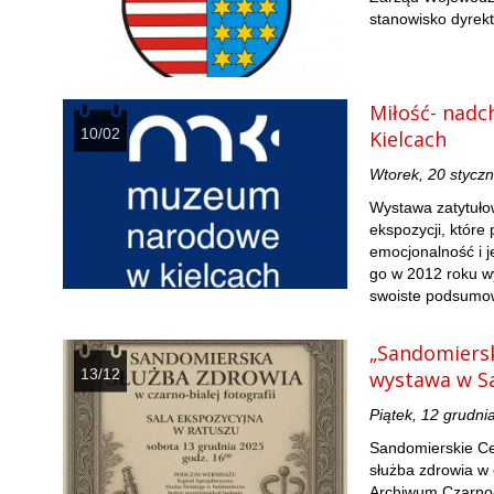
stanowisko dyre
Miłość- nad
10/02
Kielcach
Wtorek, 20 stycz
Wystawa zatytuło
ekspozycji, któr
emocjonalność i 
go w 2012 roku wy
swoiste podsumow
„Sandomierska
13/12
wystawa w S
Piątek, 12 grudni
Sandomierskie Ce
służba zdrowia w c
Archiwum Czarno-