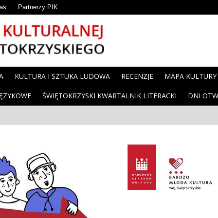
as
Partnerzy PIK
A
KULTURA I SZTUKA LUDOWA
RECENZJE
MAPA KULTURY
JĘZYKOWE
ŚWIĘTOKRZYSKI KWARTALNIK LITERACKI
DNI OTW