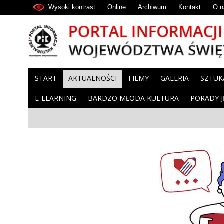
Wysoki kontrast
Online
Archiwum
Kontakt
O n
START
AKTUALNOŚCI
FILMY
GALERIA
SZTUK
E-LEARNING
BARDZO MŁODA KULTURA
PORADY 