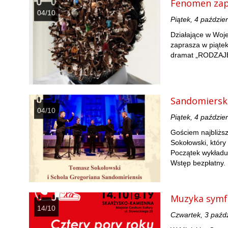
Fenomen zap
04/10
Piątek, 4 paździe
Działające w Woj
zaprasza w piątek
dramat „RODZAJ
Sandomiersk
04/10
Piątek, 4 paździe
Gościem najbliżs
Sokołowski, któr
Początek wykładu
Wstęp bezpłatny.
Muzyka symf
14/10
Czwartek, 3 paźd