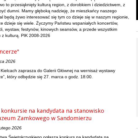
 to przesiąknięty kulturą region, z dorobkiem i dziedzictwem, z
yć dumni. Mamy głęboką nadzieję, że mieszkańcy naszego
 będą żywo interesować się tym co dzieje się w naszym regionie,
e dzieje się wiele. Życzymy Państwu wspaniałych koncertów,
li, wystaw, festynów, kinowych seansów, a przede wszystkim
 z kulturą. PIK 2008-2026
ancerze"
rca 2026
w Kielcach zaprasza do Galerii Głównej na wernisaż wystawy
ze”, który odbędzie się 27. marca o godz. 18:00.
 konkursie na kandydata na stanowisko
uzeum Zamkowego w Sandomierzu
lutego 2026
wa Świętokrzyskiego ogłasza konkurs na kandydata na