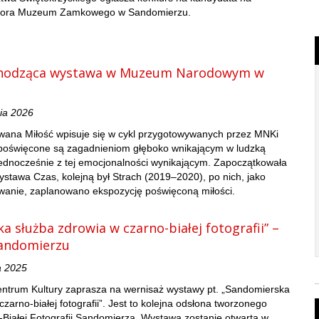
ktora Muzeum Zamkowego w Sandomierzu.
chodząca wystawa w Muzeum Narodowym w
nia 2026
wana Miłość wpisuje się w cykl przygotowywanych przez MNKi
e poświęcone są zagadnieniom głęboko wnikającym w ludzką
jednocześnie z tej emocjonalności wynikającym. Zapoczątkowała
stawa Czas, kolejną był Strach (2019–2020), po nich, jako
anie, zaplanowano ekspozycję poświęconą miłości.
 służba zdrowia w czarno-białej fotografii” –
andomierzu
a 2025
ntrum Kultury zaprasza na wernisaż wystawy pt. „Sandomierska
zarno-białej fotografii”. Jest to kolejna odsłona tworzonego
Białej Fotografii Sandomierza. Wystawa zostanie otwarta w