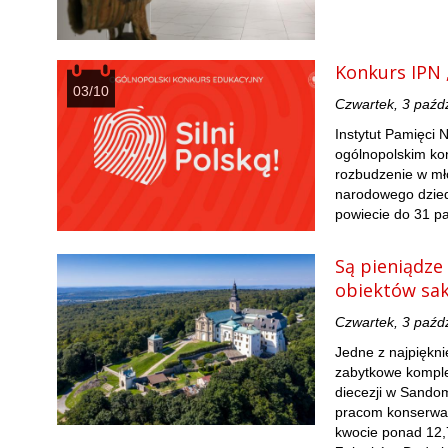
Konkurs IPN 
03/10
Czwartek, 3 paźd
Instytut Pamięci 
ogólnopolskim ko
rozbudzenie w mło
narodowego dzied
powiecie do 31 pa
Są pieniądze
obiektów sak
Czwartek, 3 paźd
Jedne z najpiękni
zabytkowe komple
diecezji w Sando
pracom konserwato
kwocie ponad 12