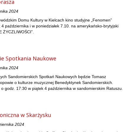
rasza
rnika 2024
ewódzkim Domu Kultury w Kielcach kino studyjne „Fenomen”
 4 października i w poniedziałek 7.10. na amerykańsko-brytyjski
E ŻYCZLIWOŚCI”.
ie Spotkania Naukowe
rnika 2024
zych Sandomierskich Spotkań Naukowych będzie Tomasz
y opowie o kulturze muzycznej Benedyktynek Sandomierskich.
 o godz. 17:30 w piątek 4 października w sandomierskim Ratuszu.
oniczna w Skarżysku
ziernika 2024