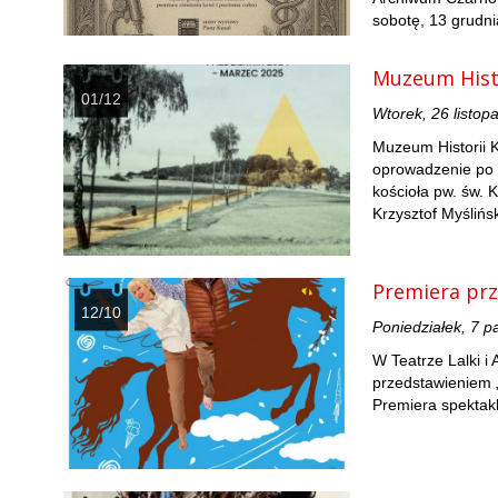
sobotę, 13 grudni
Muzeum Histo
01/12
Wtorek, 26 listop
Muzeum Historii K
oprowadzenie po 
kościoła pw. św. 
Krzysztof Myślińs
Premiera prz
12/10
Poniedziałek, 7 p
W Teatrze Lalki i
przedstawieniem 
Premiera spektakl