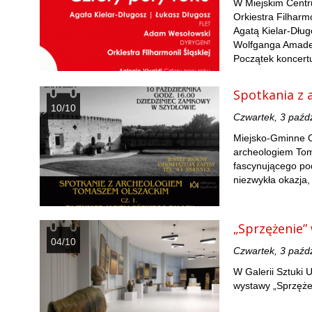
W Miejskim Centr
Orkiestra Filharm
Agatą Kielar-Dłu
Wolfganga Amadeu
Początek koncertu
Spotkania z 
10/10
Czwartek, 3 paźd
Miejsko-Gminne C
archeologiem Tom
fascynującego po
niezwykła okazja,
„Sprzężenie
04/10
Czwartek, 3 paźd
W Galerii Sztuki
wystawy „Sprzężen