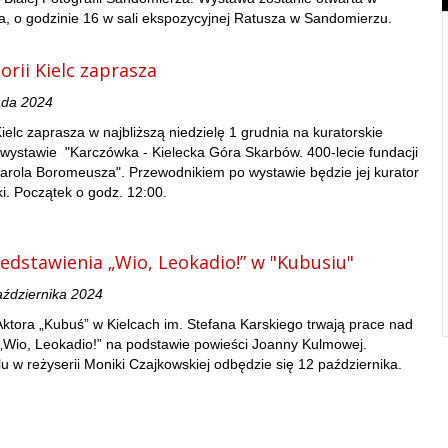
a, o godzinie 16 w sali ekspozycyjnej Ratusza w Sandomierzu.
rii Kielc zaprasza
ada 2024
ielc zaprasza w najbliższą niedzielę 1 grudnia na kuratorskie
wystawie "Karczówka - Kielecka Góra Skarbów. 400-lecie fundacji
Karola Boromeusza". Przewodnikiem po wystawie będzie jej kurator
ki. Początek o godz. 12:00.
edstawienia „Wio, Leokadio!” w "Kubusiu"
aździernika 2024
 Aktora „Kubuś” w Kielcach im. Stefana Karskiego trwają prace nad
„Wio, Leokadio!” na podstawie powieści Joanny Kulmowej.
u w reżyserii Moniki Czajkowskiej odbędzie się 12 października.