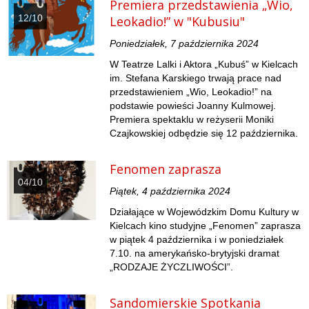
Premiera przedstawienia „Wio,
12/10
Leokadio!” w "Kubusiu"
Poniedziałek, 7 października 2024
W Teatrze Lalki i Aktora „Kubuś” w Kielcach
im. Stefana Karskiego trwają prace nad
przedstawieniem „Wio, Leokadio!” na
podstawie powieści Joanny Kulmowej.
Premiera spektaklu w reżyserii Moniki
Czajkowskiej odbędzie się 12 października.
Fenomen zaprasza
04/10
Piątek, 4 października 2024
Działające w Wojewódzkim Domu Kultury w
Kielcach kino studyjne „Fenomen” zaprasza
w piątek 4 października i w poniedziałek
7.10. na amerykańsko-brytyjski dramat
„RODZAJE ŻYCZLIWOŚCI”.
Sandomierskie Spotkania