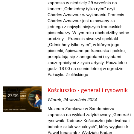
zaprasza w niedzielę 29 września na
koncert „Odmieńmy tylko rytm" czyli
Charles Aznavour w wykonaniu Francois.
Charles Aznavour jest uznawany za
jednego z najwybitniejszych francuskich
piosenkarzy. W tym roku obchodziłby setne
urodziny... Francois stworzył spektakl
„Odmieńmy tylko rytm", w którym jego
piosenki, śpiewane po francusku i polsku,
przeplatają się z anegdotami i cytatami
zaczerpniętymi z życia artysty. Początek o
godz. 18:00 na scenie letniej w ogrodzie
Pałacyku Zielińskiego.
Kościuszko - generał i rysownik
27/09
Wtorek, 24 września 2024
Muzeum Zamkowe w Sandomierzu
zaprasza na wykład zatytułowany „Generał i
rysownik. Tadeusz Kościuszko jako twórca i
bohater sztuk wizualnych", który wygłosi dr
Paweł Ignaczak z Wydziału Badań