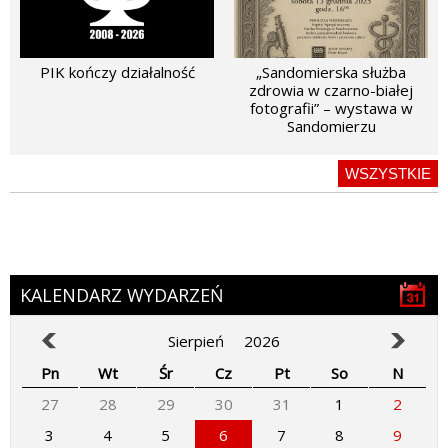
PIK kończy działalność
„Sandomierska służba
zdrowia w czarno-białej
fotografii” – wystawa w
Sandomierzu
WSZYSTKIE
KALENDARZ WYDARZEŃ
Sierpień
2026
Pn
Wt
Śr
Cz
Pt
So
N
27
28
29
30
31
1
2
3
4
5
6
7
8
9