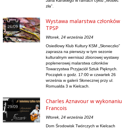
Jana Karskiego w ramach cyklu „Wobec
zła”.
Wystawa malarstwa członków
26/09
TPSP
Wtorek, 24 września 2024
Osiedlowy Klub Kultury KSM „Słoneczko”
zaprasza na pierwszy w tym sezonie
kulturalnym wernisaż zbiorowej wystawy
poplenerowej malarstwa członków
Towarzystwa Przyjaciół Sztuk Pięknych.
Początek o godz. 17:00 w czwartek 26
września w galerii Słonecznej przy ul.
Romualda 3 w Kielcach.
Charles Aznavour w wykonaniu
29/09
Francois
Wtorek, 24 września 2024
Dom Środowisk Twórczych w Kielcach