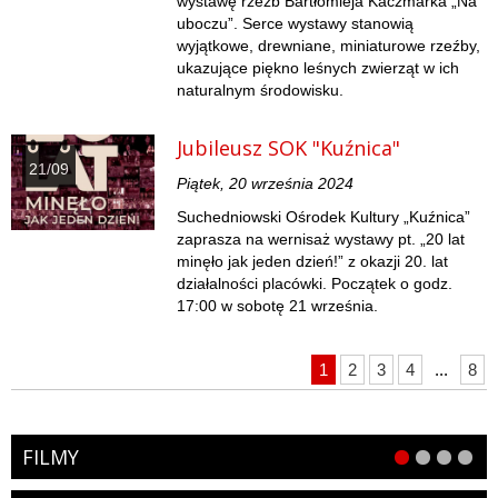
wystawę rzeźb Bartłomieja Kaczmarka „Na
uboczu”. Serce wystawy stanowią
wyjątkowe, drewniane, miniaturowe rzeźby,
ukazujące piękno leśnych zwierząt w ich
naturalnym środowisku.
Jubileusz SOK "Kuźnica"
21/09
Piątek, 20 września 2024
Suchedniowski Ośrodek Kultury „Kuźnica”
zaprasza na wernisaż wystawy pt. „20 lat
minęło jak jeden dzień!” z okazji 20. lat
działalności placówki. Początek o godz.
17:00 w sobotę 21 września.
1
2
3
4
...
8
FILMY