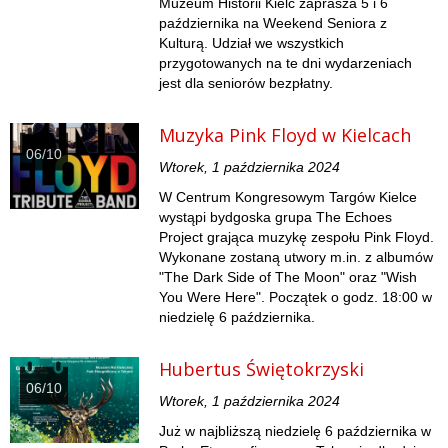
Muzeum Historii Kielc zaprasza 5 i 6
października na Weekend Seniora z
Kulturą. Udział we wszystkich
przygotowanych na te dni wydarzeniach
jest dla seniorów bezpłatny.
Muzyka Pink Floyd w Kielcach
06/10
Wtorek, 1 października 2024
W Centrum Kongresowym Targów Kielce
wystąpi bydgoska grupa The Echoes
Project grająca muzykę zespołu Pink Floyd.
Wykonane zostaną utwory m.in. z albumów
"The Dark Side of The Moon" oraz "Wish
You Were Here". Początek o godz. 18:00 w
niedzielę 6 października.
Hubertus Świętokrzyski
06/10
Wtorek, 1 października 2024
Już w najbliższą niedzielę 6 października w