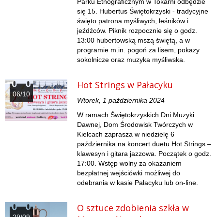
Parku Etnograficznym w Tokarni odbędzie
się 15. Hubertus Świętokrzyski - tradycyjne
święto patrona myśliwych, leśników i
jeźdźców. Piknik rozpocznie się o godz.
13:00 hubertowską mszą świętą, a w
programie m.in. pogoń za lisem, pokazy
sokolnicze oraz muzyka myśliwska.
Hot Strings w Pałacyku
06/10
Wtorek, 1 października 2024
W ramach Świętokrzyskich Dni Muzyki
Dawnej, Dom Środowisk Twórczych w
Kielcach zaprasza w niedzielę 6
października na koncert duetu Hot Strings –
klawesyn i gitara jazzowa. Początek o godz.
17:00. Wstęp wolny za okazaniem
bezpłatnej wejściówki możliwej do
odebrania w kasie Pałacyku lub on-line.
O sztuce zdobienia szkła w