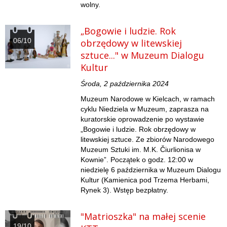
wolny.
„Bogowie i ludzie. Rok
06/10
obrzędowy w litewskiej
sztuce..." w Muzeum Dialogu
Kultur
Środa, 2 października 2024
Muzeum Narodowe w Kielcach, w ramach
cyklu Niedziela w Muzeum, zaprasza na
kuratorskie oprowadzenie po wystawie
„Bogowie i ludzie. Rok obrzędowy w
litewskiej sztuce. Ze zbiorów Narodowego
Muzeum Sztuki im. M.K. Čiurlionisa w
Kownie”. Początek o godz. 12:00 w
niedzielę 6 października w Muzeum Dialogu
Kultur (Kamienica pod Trzema Herbami,
Rynek 3). Wstęp bezpłatny.
"Matrioszka" na małej scenie
19/10