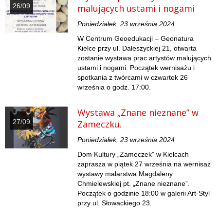
26/09
malujących ustami i nogami
Poniedziałek, 23 września 2024
W Centrum Geoedukacji – Geonatura
Kielce przy ul. Daleszyckiej 21, otwarta
zostanie wystawa prac artystów malujących
ustami i nogami. Początek wernisażu i
spotkania z twórcami w czwartek 26
września o godz. 17:00.
Wystawa „Znane nieznane” w
27/09
Zameczku.
Poniedziałek, 23 września 2024
Dom Kultury „Zameczek” w Kielcach
zaprasza w piątek 27 września na wernisaż
wystawy malarstwa Magdaleny
Chmielewskiej pt. „Znane nieznane”.
Początek o godzinie 18:00 w galerii Art-Styl
przy ul. Słowackiego 23.