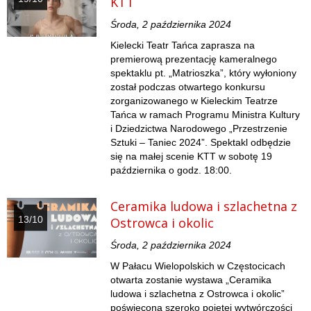
KTT
Środa, 2 października 2024
Kielecki Teatr Tańca zaprasza na
premierową prezentację kameralnego
spektaklu pt. „Matrioszka”, który wyłoniony
został podczas otwartego konkursu
zorganizowanego w Kieleckim Teatrze
Tańca w ramach Programu Ministra Kultury
i Dziedzictwa Narodowego „Przestrzenie
Sztuki – Taniec 2024”. Spektakl odbędzie
się na małej scenie KTT w sobotę 19
października o godz. 18:00.
Ceramika ludowa i szlachetna z
13/10
Ostrowca i okolic
Środa, 2 października 2024
W Pałacu Wielopolskich w Częstocicach
otwarta zostanie wystawa „Ceramika
ludowa i szlachetna z Ostrowca i okolic”
poświęcona szeroko pojętej wytwórczości