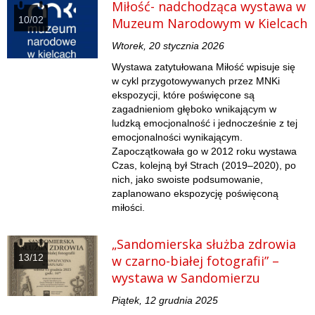
Miłość- nadchodząca wystawa w
10/02
Muzeum Narodowym w Kielcach
Wtorek, 20 stycznia 2026
Wystawa zatytułowana Miłość wpisuje się
w cykl przygotowywanych przez MNKi
ekspozycji, które poświęcone są
zagadnieniom głęboko wnikającym w
ludzką emocjonalność i jednocześnie z tej
emocjonalności wynikającym.
Zapoczątkowała go w 2012 roku wystawa
Czas, kolejną był Strach (2019–2020), po
nich, jako swoiste podsumowanie,
zaplanowano ekspozycję poświęconą
miłości.
„Sandomierska służba zdrowia
13/12
w czarno-białej fotografii” –
wystawa w Sandomierzu
Piątek, 12 grudnia 2025