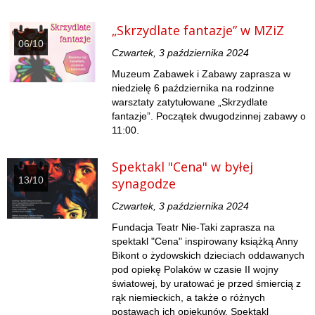
„Skrzydlate fantazje” w MZiZ
06/10
Czwartek, 3 października 2024
Muzeum Zabawek i Zabawy zaprasza w
niedzielę 6 października na rodzinne
warsztaty zatytułowane „Skrzydlate
fantazje”. Początek dwugodzinnej zabawy o
11:00.
Spektakl "Cena" w byłej
13/10
synagodze
Czwartek, 3 października 2024
Fundacja Teatr Nie-Taki zaprasza na
spektakl "Cena" inspirowany książką Anny
Bikont o żydowskich dzieciach oddawanych
pod opiekę Polaków w czasie II wojny
światowej, by uratować je przed śmiercią z
rąk niemieckich, a także o różnych
postawach ich opiekunów. Spektakl