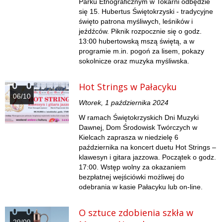
Parku Etnograficznym w Tokarni odbędzie
się 15. Hubertus Świętokrzyski - tradycyjne
święto patrona myśliwych, leśników i
jeźdźców. Piknik rozpocznie się o godz.
13:00 hubertowską mszą świętą, a w
programie m.in. pogoń za lisem, pokazy
sokolnicze oraz muzyka myśliwska.
Hot Strings w Pałacyku
06/10
Wtorek, 1 października 2024
W ramach Świętokrzyskich Dni Muzyki
Dawnej, Dom Środowisk Twórczych w
Kielcach zaprasza w niedzielę 6
października na koncert duetu Hot Strings –
klawesyn i gitara jazzowa. Początek o godz.
17:00. Wstęp wolny za okazaniem
bezpłatnej wejściówki możliwej do
odebrania w kasie Pałacyku lub on-line.
O sztuce zdobienia szkła w