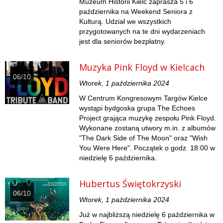
Muzeum Historii Kielc zaprasza 5 i 6
października na Weekend Seniora z
Kulturą. Udział we wszystkich
przygotowanych na te dni wydarzeniach
jest dla seniorów bezpłatny.
Muzyka Pink Floyd w Kielcach
06/10
Wtorek, 1 października 2024
W Centrum Kongresowym Targów Kielce
wystąpi bydgoska grupa The Echoes
Project grająca muzykę zespołu Pink Floyd.
Wykonane zostaną utwory m.in. z albumów
"The Dark Side of The Moon" oraz "Wish
You Were Here". Początek o godz. 18:00 w
niedzielę 6 października.
Hubertus Świętokrzyski
06/10
Wtorek, 1 października 2024
Już w najbliższą niedzielę 6 października w