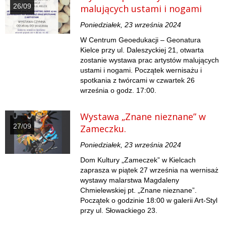
26/09
malujących ustami i nogami
Poniedziałek, 23 września 2024
W Centrum Geoedukacji – Geonatura
Kielce przy ul. Daleszyckiej 21, otwarta
zostanie wystawa prac artystów malujących
ustami i nogami. Początek wernisażu i
spotkania z twórcami w czwartek 26
września o godz. 17:00.
Wystawa „Znane nieznane” w
27/09
Zameczku.
Poniedziałek, 23 września 2024
Dom Kultury „Zameczek” w Kielcach
zaprasza w piątek 27 września na wernisaż
wystawy malarstwa Magdaleny
Chmielewskiej pt. „Znane nieznane”.
Początek o godzinie 18:00 w galerii Art-Styl
przy ul. Słowackiego 23.