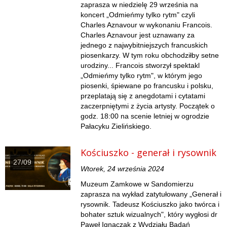
zaprasza w niedzielę 29 września na
koncert „Odmieńmy tylko rytm" czyli
Charles Aznavour w wykonaniu Francois.
Charles Aznavour jest uznawany za
jednego z najwybitniejszych francuskich
piosenkarzy. W tym roku obchodziłby setne
urodziny... Francois stworzył spektakl
„Odmieńmy tylko rytm", w którym jego
piosenki, śpiewane po francusku i polsku,
przeplatają się z anegdotami i cytatami
zaczerpniętymi z życia artysty. Początek o
godz. 18:00 na scenie letniej w ogrodzie
Pałacyku Zielińskiego.
Kościuszko - generał i rysownik
27/09
Wtorek, 24 września 2024
Muzeum Zamkowe w Sandomierzu
zaprasza na wykład zatytułowany „Generał i
rysownik. Tadeusz Kościuszko jako twórca i
bohater sztuk wizualnych", który wygłosi dr
Paweł Ignaczak z Wydziału Badań