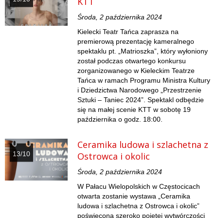
KTT
Środa, 2 października 2024
Kielecki Teatr Tańca zaprasza na
premierową prezentację kameralnego
spektaklu pt. „Matrioszka”, który wyłoniony
został podczas otwartego konkursu
zorganizowanego w Kieleckim Teatrze
Tańca w ramach Programu Ministra Kultury
i Dziedzictwa Narodowego „Przestrzenie
Sztuki – Taniec 2024”. Spektakl odbędzie
się na małej scenie KTT w sobotę 19
października o godz. 18:00.
Ceramika ludowa i szlachetna z
13/10
Ostrowca i okolic
Środa, 2 października 2024
W Pałacu Wielopolskich w Częstocicach
otwarta zostanie wystawa „Ceramika
ludowa i szlachetna z Ostrowca i okolic”
poświęcona szeroko pojętej wytwórczości