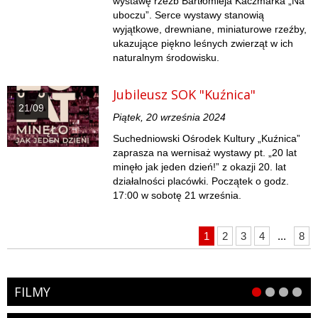
wystawę rzeźb Bartłomieja Kaczmarka „Na
uboczu”. Serce wystawy stanowią
wyjątkowe, drewniane, miniaturowe rzeźby,
ukazujące piękno leśnych zwierząt w ich
naturalnym środowisku.
Jubileusz SOK "Kuźnica"
21/09
Piątek, 20 września 2024
Suchedniowski Ośrodek Kultury „Kuźnica”
zaprasza na wernisaż wystawy pt. „20 lat
minęło jak jeden dzień!” z okazji 20. lat
działalności placówki. Początek o godz.
17:00 w sobotę 21 września.
1
2
3
4
...
8
FILMY