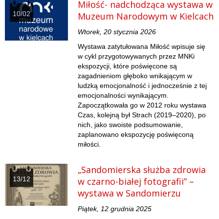
Miłość- nadchodząca wystawa w
10/02
Muzeum Narodowym w Kielcach
Wtorek, 20 stycznia 2026
Wystawa zatytułowana Miłość wpisuje się
w cykl przygotowywanych przez MNKi
ekspozycji, które poświęcone są
zagadnieniom głęboko wnikającym w
ludzką emocjonalność i jednocześnie z tej
emocjonalności wynikającym.
Zapoczątkowała go w 2012 roku wystawa
Czas, kolejną był Strach (2019–2020), po
nich, jako swoiste podsumowanie,
zaplanowano ekspozycję poświęconą
miłości.
„Sandomierska służba zdrowia
13/12
w czarno-białej fotografii” –
wystawa w Sandomierzu
Piątek, 12 grudnia 2025