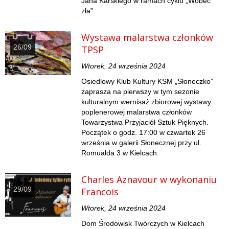
Jana Karskiego w ramach cyklu „Wobec
zła”.
Wystawa malarstwa członków
26/09
TPSP
Wtorek, 24 września 2024
Osiedlowy Klub Kultury KSM „Słoneczko”
zaprasza na pierwszy w tym sezonie
kulturalnym wernisaż zbiorowej wystawy
poplenerowej malarstwa członków
Towarzystwa Przyjaciół Sztuk Pięknych.
Początek o godz. 17:00 w czwartek 26
września w galerii Słonecznej przy ul.
Romualda 3 w Kielcach.
Charles Aznavour w wykonaniu
29/09
Francois
Wtorek, 24 września 2024
Dom Środowisk Twórczych w Kielcach