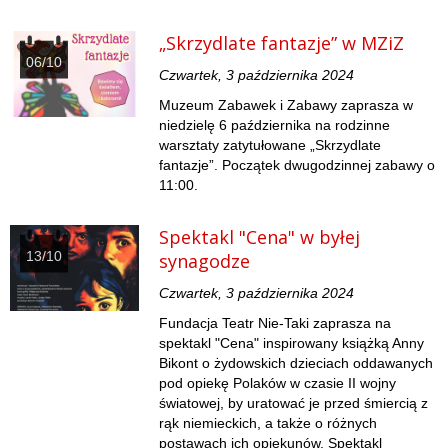
„Skrzydlate fantazje” w MZiZ
06/10
Czwartek, 3 października 2024
Muzeum Zabawek i Zabawy zaprasza w
niedzielę 6 października na rodzinne
warsztaty zatytułowane „Skrzydlate
fantazje”. Początek dwugodzinnej zabawy o
11:00.
Spektakl "Cena" w byłej
13/10
synagodze
Czwartek, 3 października 2024
Fundacja Teatr Nie-Taki zaprasza na
spektakl "Cena" inspirowany książką Anny
Bikont o żydowskich dzieciach oddawanych
pod opiekę Polaków w czasie II wojny
światowej, by uratować je przed śmiercią z
rąk niemieckich, a także o różnych
postawach ich opiekunów. Spektakl