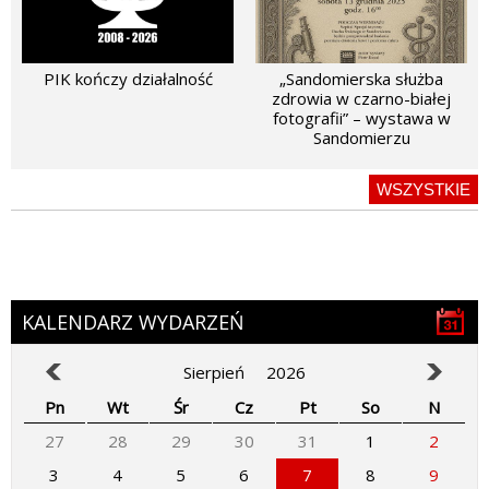
PIK kończy działalność
„Sandomierska służba
zdrowia w czarno-białej
fotografii” – wystawa w
Sandomierzu
WSZYSTKIE
KALENDARZ WYDARZEŃ
Sierpień
2026
Pn
Wt
Śr
Cz
Pt
So
N
27
28
29
30
31
1
2
3
4
5
6
7
8
9