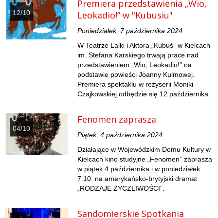
Premiera przedstawienia „Wio,
12/10
Leokadio!” w "Kubusiu"
Poniedziałek, 7 października 2024
W Teatrze Lalki i Aktora „Kubuś” w Kielcach
im. Stefana Karskiego trwają prace nad
przedstawieniem „Wio, Leokadio!” na
podstawie powieści Joanny Kulmowej.
Premiera spektaklu w reżyserii Moniki
Czajkowskiej odbędzie się 12 października.
Fenomen zaprasza
04/10
Piątek, 4 października 2024
Działające w Wojewódzkim Domu Kultury w
Kielcach kino studyjne „Fenomen” zaprasza
w piątek 4 października i w poniedziałek
7.10. na amerykańsko-brytyjski dramat
„RODZAJE ŻYCZLIWOŚCI”.
Sandomierskie Spotkania