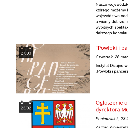
Nasze województwo
którego możemy b
województwa nadal
a wiemy dobrze, ż
wybitnych spektak
dalszego kontaktu
"Powłoki i p
27/03
Czwartek, 26 ma
Instytut Dizajnu 
„Powłoki i pancer
Ogłoszenie o
23/02
dyrektora M
Poniedziałek, 23 
Zarząd Województ