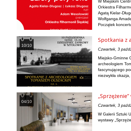
W Miejskim Centr
Orkiestra Filharm
Agatą Kielar-Dłu
Wolfganga Amadeu
Początek koncertu
Spotkania z 
10/10
Czwartek, 3 paźd
Miejsko-Gminne C
archeologiem Tom
fascynującego po
niezwykła okazja,
„Sprzężenie
04/10
Czwartek, 3 paźd
W Galerii Sztuki
wystawy „Sprzężen