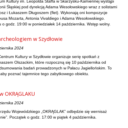
um Kultury im. Leopolda Staffa w Skarżysku-Kamiennej wystąpi
onii Śląskiej pod dyrekcją Adama Wesołowskiego wraz z solistami
gosz i Łukaszem Długoszem (flet). Wykonają oni kompozycje
sa Mozarta, Antonia Vivaldiego i Adama Wesołowskiego.
 o godz. 19:00 w poniedziałek 14 października. Wstęp wolny.
archeologiem w Szydłowie
ziernika 2024
entrum Kultury w Szydłowie organizuje serię spotkań z
aszem Olszackim, które rozpoczną się 10 października od
dsumowania badań prowadzonych w Pałacu Jagiellońskim. To
 aby poznać tajemnice tego zabytkowego obiektu.
” w OKRĄGLAKU
ziernika 2024
 Urzędu Wojewódzkiego „OKRĄGLAK” odbędzie się wernisaż
ie”. Początek o godz. 17:00 w piątek 4 października.