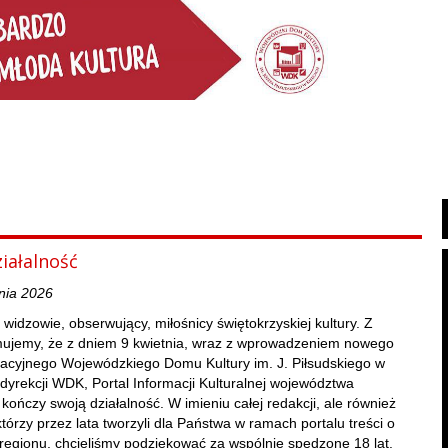
iałalność
nia 2026
 widzowie, obserwujący, miłośnicy świętokrzyskiej kultury. Z
rmujemy, że z dniem 9 kwietnia, wraz z wprowadzeniem nowego
acyjnego Wojewódzkiego Domu Kultury im. J. Piłsudskiego w
 dyrekcji WDK, Portal Informacji Kulturalnej województwa
kończy swoją działalność. W imieniu całej redakcji, ale również
którzy przez lata tworzyli dla Państwa w ramach portalu treści o
regionu, chcieliśmy podziękować za wspólnie spędzone 18 lat.