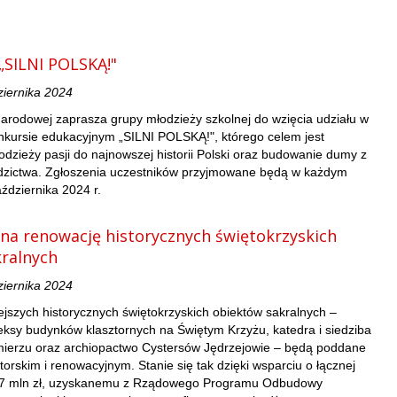
„SILNI POLSKĄ!"
ziernika 2024
Narodowej zaprasza grupy młodzieży szkolnej do wzięcia udziału w
nkursie edukacyjnym „SILNI POLSKĄ!", którego celem jest
dzieży pasji do najnowszej historii Polski oraz budowanie dumy z
zictwa. Zgłoszenia uczestników przyjmowane będą w każdym
ździernika 2024 r.
 na renowację historycznych świętokrzyskich
ralnych
ziernika 2024
ejszych historycznych świętokrzyskich obiektów sakralnych –
ksy budynków klasztornych na Świętym Krzyżu, katedra i siedziba
mierzu oraz archiopactwo Cystersów Jędrzejowie – będą poddane
rskim i renowacyjnym. Stanie się tak dzięki wsparciu o łącznej
,7 mln zł, uzyskanemu z Rządowego Programu Odbudowy