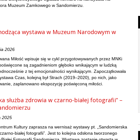
ktora Muzeum Zamkowego w Sandomierzu.
chodząca wystawa w Muzeum Narodowym w
nia 2026
wana Miłość wpisuje się w cykl przygotowywanych przez MNKi
e poświęcone są zagadnieniom głęboko wnikającym w ludzką
jednocześnie z tej emocjonalności wynikającym. Zapoczątkowała
stawa Czas, kolejną był Strach (2019–2020), po nich, jako
anie, zaplanowano ekspozycję poświęconą miłości.
 służba zdrowia w czarno-białej fotografii” –
andomierzu
a 2025
ntrum Kultury zaprasza na wernisaż wystawy pt. „Sandomierska
zarno-białej fotografii”. Jest to kolejna odsłona tworzonego
Białej Fotografii Sandomierza. Wystawa zostanie otwarta w