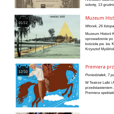
sobotę, 13 grudni
Muzeum Histo
01/12
Wtorek, 26 listop
Muzeum Historii K
oprowadzenie po 
kościoła pw. św. 
Krzysztof Myślińs
Premiera prz
12/10
Poniedziałek, 7 p
W Teatrze Lalki i
przedstawieniem 
Premiera spektakl