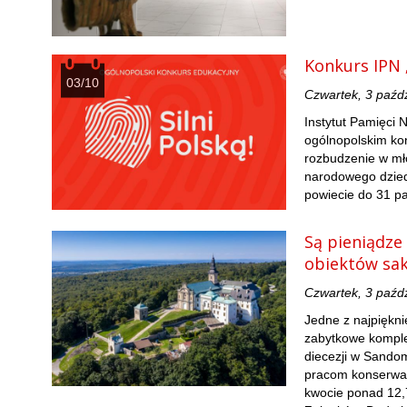
Konkurs IPN 
03/10
Czwartek, 3 paźd
Instytut Pamięci 
ogólnopolskim ko
rozbudzenie w mło
narodowego dzied
powiecie do 31 pa
Są pieniądze
obiektów sak
Czwartek, 3 paźd
Jedne z najpiękni
zabytkowe komple
diecezji w Sando
pracom konserwato
kwocie ponad 12