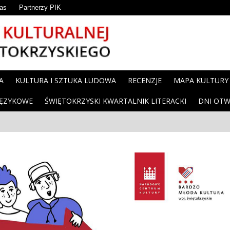
as
Partnerzy PIK
A
KULTURA I SZTUKA LUDOWA
RECENZJE
MAPA KULTURY
JĘZYKOWE
ŚWIĘTOKRZYSKI KWARTALNIK LITERACKI
DNI OTW