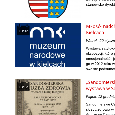
stanowisko dyre
Miłość- nad
10/02
Kielcach
Wtorek, 20 stycz
Wystawa zatytuło
ekspozycji, któr
emocjonalność i 
go w 2012 roku wy
swoiste podsumow
„Sandomierska
13/12
wystawa w S
Piątek, 12 grudni
Sandomierskie Ce
służba zdrowia w c
Archiwum Czarno-