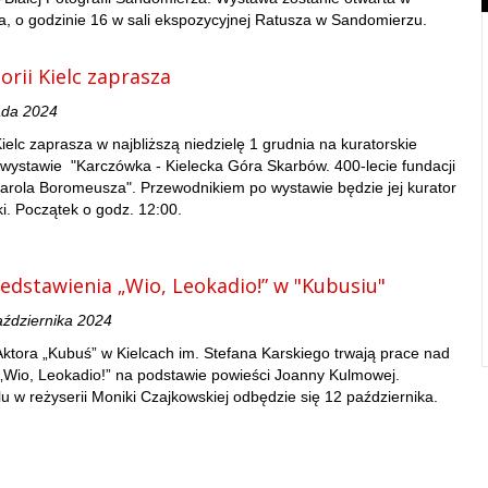
a, o godzinie 16 w sali ekspozycyjnej Ratusza w Sandomierzu.
rii Kielc zaprasza
ada 2024
ielc zaprasza w najbliższą niedzielę 1 grudnia na kuratorskie
wystawie "Karczówka - Kielecka Góra Skarbów. 400-lecie fundacji
Karola Boromeusza". Przewodnikiem po wystawie będzie jej kurator
ki. Początek o godz. 12:00.
edstawienia „Wio, Leokadio!” w "Kubusiu"
aździernika 2024
 Aktora „Kubuś” w Kielcach im. Stefana Karskiego trwają prace nad
„Wio, Leokadio!” na podstawie powieści Joanny Kulmowej.
u w reżyserii Moniki Czajkowskiej odbędzie się 12 października.