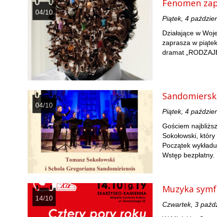
Fenomen zap
04/10
Piątek, 4 paździe
Działające w Woj
zaprasza w piątek
dramat „RODZAJ
Sandomiersk
04/10
Piątek, 4 paździe
Gościem najbliżs
Sokołowski, któr
Początek wykładu
Wstęp bezpłatny.
Muzyka symf
14/10
Czwartek, 3 paźd