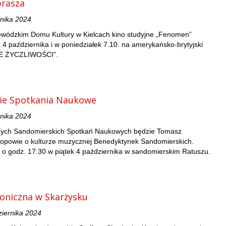
rasza
rnika 2024
ewódzkim Domu Kultury w Kielcach kino studyjne „Fenomen”
 4 października i w poniedziałek 7.10. na amerykańsko-brytyjski
E ŻYCZLIWOŚCI”.
ie Spotkania Naukowe
rnika 2024
zych Sandomierskich Spotkań Naukowych będzie Tomasz
y opowie o kulturze muzycznej Benedyktynek Sandomierskich.
 o godz. 17:30 w piątek 4 października w sandomierskim Ratuszu.
oniczna w Skarżysku
ziernika 2024