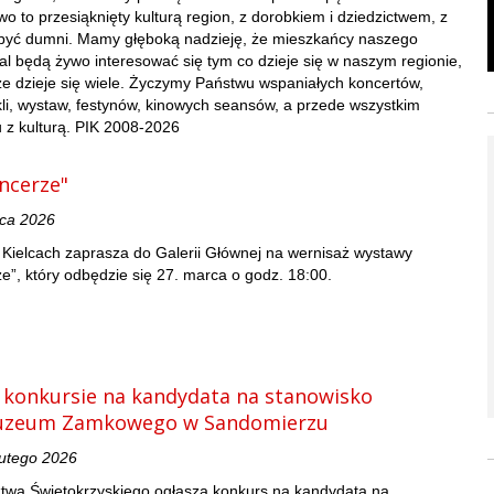
 to przesiąknięty kulturą region, z dorobkiem i dziedzictwem, z
yć dumni. Mamy głęboką nadzieję, że mieszkańcy naszego
 będą żywo interesować się tym co dzieje się w naszym regionie,
e dzieje się wiele. Życzymy Państwu wspaniałych koncertów,
li, wystaw, festynów, kinowych seansów, a przede wszystkim
 z kulturą. PIK 2008-2026
ancerze"
rca 2026
w Kielcach zaprasza do Galerii Głównej na wernisaż wystawy
ze”, który odbędzie się 27. marca o godz. 18:00.
 konkursie na kandydata na stanowisko
uzeum Zamkowego w Sandomierzu
lutego 2026
wa Świętokrzyskiego ogłasza konkurs na kandydata na