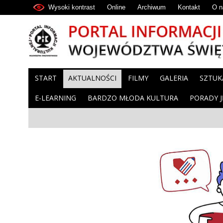
Wysoki kontrast
Online
Archiwum
Kontakt
O n
START
AKTUALNOŚCI
FILMY
GALERIA
SZTUK
E-LEARNING
BARDZO MŁODA KULTURA
PORADY 