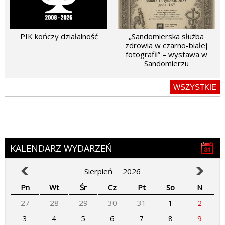
PIK kończy działalność
„Sandomierska służba
zdrowia w czarno-białej
fotografii” – wystawa w
Sandomierzu
WSZYSTKIE
KALENDARZ WYDARZEŃ
Sierpień
2026
Pn
Wt
Śr
Cz
Pt
So
N
27
28
29
30
31
1
2
3
4
5
6
7
8
9