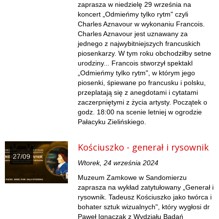
zaprasza w niedzielę 29 września na
koncert „Odmieńmy tylko rytm" czyli
Charles Aznavour w wykonaniu Francois.
Charles Aznavour jest uznawany za
jednego z najwybitniejszych francuskich
piosenkarzy. W tym roku obchodziłby setne
urodziny... Francois stworzył spektakl
„Odmieńmy tylko rytm", w którym jego
piosenki, śpiewane po francusku i polsku,
przeplatają się z anegdotami i cytatami
zaczerpniętymi z życia artysty. Początek o
godz. 18:00 na scenie letniej w ogrodzie
Pałacyku Zielińskiego.
Kościuszko - generał i rysownik
27/09
Wtorek, 24 września 2024
Muzeum Zamkowe w Sandomierzu
zaprasza na wykład zatytułowany „Generał i
rysownik. Tadeusz Kościuszko jako twórca i
bohater sztuk wizualnych", który wygłosi dr
Paweł Ignaczak z Wydziału Badań