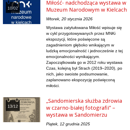
Miłość- nadchodząca wystawa w
10/02
Muzeum Narodowym w Kielcach
Wtorek, 20 stycznia 2026
Wystawa zatytułowana Miłość wpisuje się
w cykl przygotowywanych przez MNKi
ekspozycji, które poświęcone są
zagadnieniom głęboko wnikającym w
ludzką emocjonalność i jednocześnie z tej
emocjonalności wynikającym.
Zapoczątkowała go w 2012 roku wystawa
Czas, kolejną był Strach (2019–2020), po
nich, jako swoiste podsumowanie,
zaplanowano ekspozycję poświęconą
miłości.
„Sandomierska służba zdrowia
13/12
w czarno-białej fotografii” –
wystawa w Sandomierzu
Piątek, 12 grudnia 2025