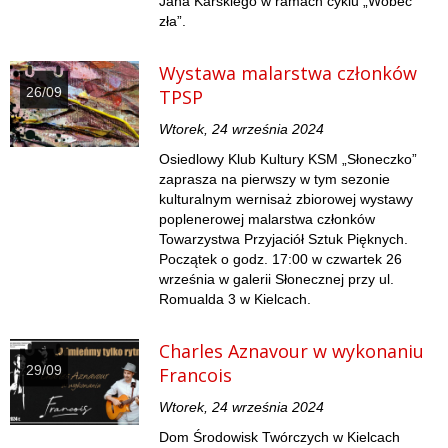
Jana Karskiego w ramach cyklu „Wobec
zła”.
Wystawa malarstwa członków
26/09
TPSP
Wtorek, 24 września 2024
Osiedlowy Klub Kultury KSM „Słoneczko”
zaprasza na pierwszy w tym sezonie
kulturalnym wernisaż zbiorowej wystawy
poplenerowej malarstwa członków
Towarzystwa Przyjaciół Sztuk Pięknych.
Początek o godz. 17:00 w czwartek 26
września w galerii Słonecznej przy ul.
Romualda 3 w Kielcach.
Charles Aznavour w wykonaniu
29/09
Francois
Wtorek, 24 września 2024
Dom Środowisk Twórczych w Kielcach