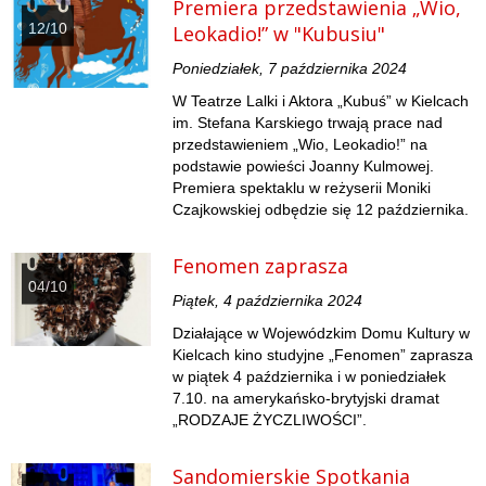
Premiera przedstawienia „Wio,
12/10
Leokadio!” w "Kubusiu"
Poniedziałek, 7 października 2024
W Teatrze Lalki i Aktora „Kubuś” w Kielcach
im. Stefana Karskiego trwają prace nad
przedstawieniem „Wio, Leokadio!” na
podstawie powieści Joanny Kulmowej.
Premiera spektaklu w reżyserii Moniki
Czajkowskiej odbędzie się 12 października.
Fenomen zaprasza
04/10
Piątek, 4 października 2024
Działające w Wojewódzkim Domu Kultury w
Kielcach kino studyjne „Fenomen” zaprasza
w piątek 4 października i w poniedziałek
7.10. na amerykańsko-brytyjski dramat
„RODZAJE ŻYCZLIWOŚCI”.
Sandomierskie Spotkania