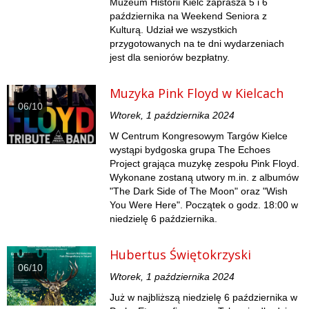
Muzeum Historii Kielc zaprasza 5 i 6
października na Weekend Seniora z
Kulturą. Udział we wszystkich
przygotowanych na te dni wydarzeniach
jest dla seniorów bezpłatny.
Muzyka Pink Floyd w Kielcach
06/10
Wtorek, 1 października 2024
W Centrum Kongresowym Targów Kielce
wystąpi bydgoska grupa The Echoes
Project grająca muzykę zespołu Pink Floyd.
Wykonane zostaną utwory m.in. z albumów
"The Dark Side of The Moon" oraz "Wish
You Were Here". Początek o godz. 18:00 w
niedzielę 6 października.
Hubertus Świętokrzyski
06/10
Wtorek, 1 października 2024
Już w najbliższą niedzielę 6 października w