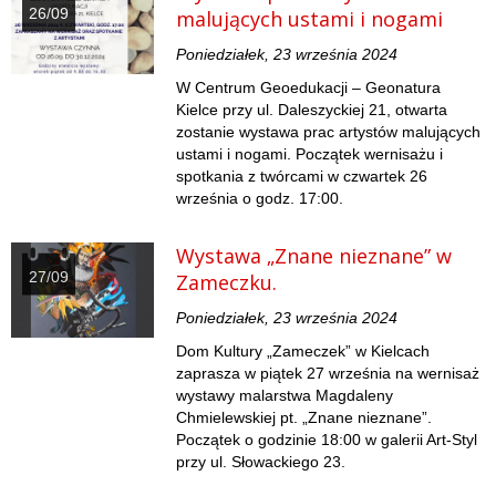
26/09
malujących ustami i nogami
Poniedziałek, 23 września 2024
W Centrum Geoedukacji – Geonatura
Kielce przy ul. Daleszyckiej 21, otwarta
zostanie wystawa prac artystów malujących
ustami i nogami. Początek wernisażu i
spotkania z twórcami w czwartek 26
września o godz. 17:00.
Wystawa „Znane nieznane” w
27/09
Zameczku.
Poniedziałek, 23 września 2024
Dom Kultury „Zameczek” w Kielcach
zaprasza w piątek 27 września na wernisaż
wystawy malarstwa Magdaleny
Chmielewskiej pt. „Znane nieznane”.
Początek o godzinie 18:00 w galerii Art-Styl
przy ul. Słowackiego 23.