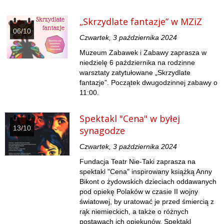
„Skrzydlate fantazje” w MZiZ
06/10
Czwartek, 3 października 2024
Muzeum Zabawek i Zabawy zaprasza w
niedzielę 6 października na rodzinne
warsztaty zatytułowane „Skrzydlate
fantazje”. Początek dwugodzinnej zabawy o
11:00.
Spektakl "Cena" w byłej
13/10
synagodze
Czwartek, 3 października 2024
Fundacja Teatr Nie-Taki zaprasza na
spektakl "Cena" inspirowany książką Anny
Bikont o żydowskich dzieciach oddawanych
pod opiekę Polaków w czasie II wojny
światowej, by uratować je przed śmiercią z
rąk niemieckich, a także o różnych
postawach ich opiekunów. Spektakl