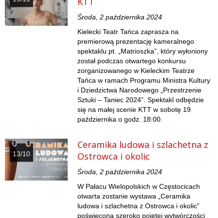
KTT
Środa, 2 października 2024
Kielecki Teatr Tańca zaprasza na
premierową prezentację kameralnego
spektaklu pt. „Matrioszka”, który wyłoniony
został podczas otwartego konkursu
zorganizowanego w Kieleckim Teatrze
Tańca w ramach Programu Ministra Kultury
i Dziedzictwa Narodowego „Przestrzenie
Sztuki – Taniec 2024”. Spektakl odbędzie
się na małej scenie KTT w sobotę 19
października o godz. 18:00.
Ceramika ludowa i szlachetna z
13/10
Ostrowca i okolic
Środa, 2 października 2024
W Pałacu Wielopolskich w Częstocicach
otwarta zostanie wystawa „Ceramika
ludowa i szlachetna z Ostrowca i okolic”
poświęcona szeroko pojętej wytwórczości