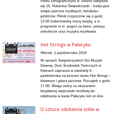
Parku Etnograficznym w Tokarni odbędzie
się 15. Hubertus Świętokrzyski - tradycyjne
święto patrona myśliwych, leśników i
jeźdźców. Piknik rozpocznie się o godz.
13:00 hubertowską mszą świętą, a w
programie m.in. pogoń za lisem, pokazy
sokolnicze oraz muzyka myśliwska.
Hot Strings w Pałacyku
06/10
Wtorek, 1 października 2024
W ramach Świętokrzyskich Dni Muzyki
Dawnej, Dom Środowisk Twórczych w
Kielcach zaprasza w niedzielę 6
października na koncert duetu Hot Strings –
klawesyn i gitara jazzowa. Początek o godz.
17:00. Wstęp wolny za okazaniem
bezpłatnej wejściówki możliwej do
odebrania w kasie Pałacyku lub on-line.
O sztuce zdobienia szkła w