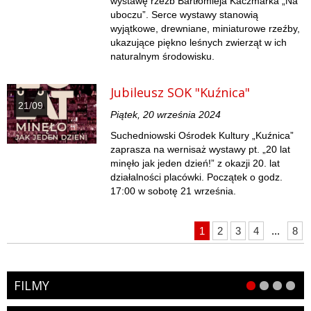
wystawę rzeźb Bartłomieja Kaczmarka „Na
uboczu”. Serce wystawy stanowią
wyjątkowe, drewniane, miniaturowe rzeźby,
ukazujące piękno leśnych zwierząt w ich
naturalnym środowisku.
Jubileusz SOK "Kuźnica"
21/09
Piątek, 20 września 2024
Suchedniowski Ośrodek Kultury „Kuźnica”
zaprasza na wernisaż wystawy pt. „20 lat
minęło jak jeden dzień!” z okazji 20. lat
działalności placówki. Początek o godz.
17:00 w sobotę 21 września.
1
2
3
4
...
8
FILMY