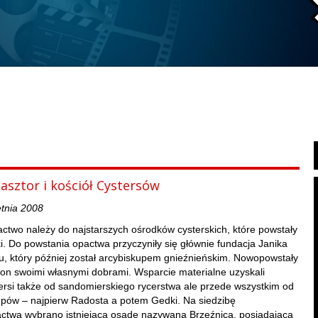
lasztor i kościół Cystersów
etnia 2008
ctwo należy do najstarszych ośrodków cysterskich, które powstały
i. Do powstania opactwa przyczyniły się głównie fundacja Janika
ku, który później został arcybiskupem gnieźnieńskim. Nowopowstały
 on swoimi własnymi dobrami. Wsparcie materialne uzyskali
ersi także od sandomierskiego rycerstwa ale przede wszystkim od
upów – najpierw Radosta a potem Gedki. Na siedzibę
ctwa wybrano istniejącą osadę nazywaną Brzeźnica, posiadającą