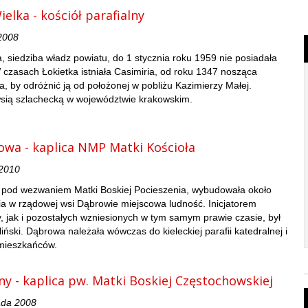
elka - kościół parafialny
2008
, siedziba władz powiatu, do 1 stycznia roku 1959 nie posiadała
 czasach Łokietka istniała Casimiria, od roku 1347 nosząca
, by odróżnić ją od położonej w pobliżu Kazimierzy Małej.
wsią szlachecką w województwie krakowskim.
rowa - kaplica NMP Matki Kościoła
 2010
 pod wezwaniem Matki Boskiej Pocieszenia, wybudowała około
ia w rządowej wsi Dąbrowie miejscowa ludność. Inicjatorem
y, jak i pozostałych wzniesionych w tym samym prawie czasie, był
iński. Dąbrowa należała wówczas do kieleckiej parafii katedralnej i
 mieszkańców.
ny - kaplica pw. Matki Boskiej Częstochowskiej
ada 2008