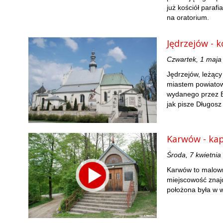
już kościół parafi
na oratorium.
Jędrzejów - k
Czwartek, 1 maja
Jędrzejów, leżący
miastem powiatow
wydanego przez Bol
jak pisze Długosz
Karwów - kap
Środa, 7 kwietnia
Karwów to malown
miejscowość znajd
położona była w 