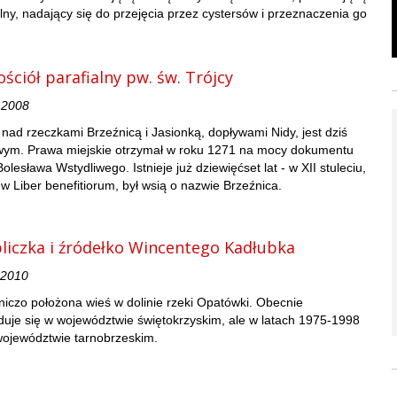
alny, nadający się do przejęcia przez cystersów i przeznaczenia go
ościół parafialny pw. św. Trójcy
 2008
 nad rzeczkami Brzeźnicą i Jasionką, dopływami Nidy, jest dziś
ym. Prawa miejskie otrzymał w roku 1271 na mocy dokumentu
esława Wstydliwego. Istnieje już dziewięćset lat - w XII stuleciu,
 w Liber benefitiorum, był wsią o nazwie Brzeźnica.
liczka i źródełko Wincentego Kadłubka
 2010
iczo położona wieś w dolinie rzeki Opatówki. Obecnie
uje się w województwie świętokrzyskim, ale w latach 1975-1998
województwie tarnobrzeskim.