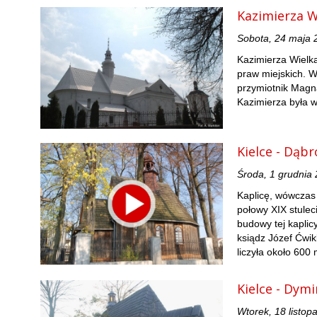
Kazimierza Wi
Sobota, 24 maja 
Kazimierza Wielka
praw miejskich. W
przymiotnik Magna
Kazimierza była 
Kielce - Dąb
Środa, 1 grudnia
Kaplicę, wówczas
połowy XIX stulec
budowy tej kaplic
ksiądz Józef Ćwikl
liczyła około 600
Kielce - Dymi
Wtorek, 18 listop