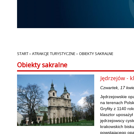
START
›
ATRAKCJE TURYSTYCZNE
›
OBIEKTY SAKRALNE
Obiekty sakralne
Jędrzejów - k
Czwartek, 17 kwi
Jędrzejowskie opa
na terenach Polsk
Gryfity z 1140 ro
klasztor uposażył
jędrzejowscy cyst
krakowskich bisk
powstającego opa