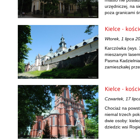
miasto nie posiada
urzędniczej, na s
poza granicami ś
Kielce - kośc
Wtorek, 1 lipca 2
Karczówka (wys. 3
mieszanym lasem 
Pasma Kadzielnia
zamieszkałej prz
Kielce - kości
Czwartek, 17 lipc
Chociaż na powsta
niemal trzech poko
dwie osoby: kielec
dziedzic wsi Rogi