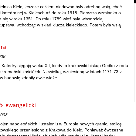
zielnica Kielc, jeszcze całkiem niedawno były odrębną wsią, choć
ii katedralnej w Kielcach aż do roku 1918. Pierwsza wzmianka o
 się w roku 1351. Do roku 1789 wieś była własnością
upstwa, wchodząc w skład klucza kieleckiego. Potem była wsią
dra
008
ej Katedry sięgają wieku XII, kiedy to krakowski biskup Gedko z rodu
ł romański kościółek. Niewielką, wzniesioną w latach 1171-73 z
w budowlę zdobiły dwie wieże.
iół ewangelicki
2008
jen napoleońskich i ustaleniu w Europie nowych granic, stolicę
owskiego przeniesiono z Krakowa do Kielc. Ponieważ ówczesne