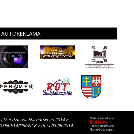
AUTOREKLAMA
y i Dziedzictwa Narodowego 2014 z
 03569/14/FPK/NCK z dnia 08.05.2014