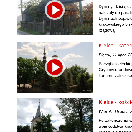
Dyminy, dzisiaj d
należały do paraf
Dyminach pojawiła
krakowskiego bisk
rządową.
Kielce - kate
Piątek, 11 lipca 2
Początki kielecki
Gryfitów ufundowa
kamiennych ciosó
Kielce - kośc
Wtorek, 15 lipca 
Po zakończeniu wo
województwa krak