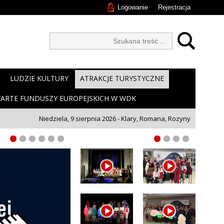
Logowanie
Rejestracja
LUDZIE KULTURY
ATRAKCJE TURYSTYCZNE
ARTE FUNDUSZY EUROPEJSKICH W WDK
Niedziela, 9 sierpnia 2026 - Klary, Romana, Rozyny