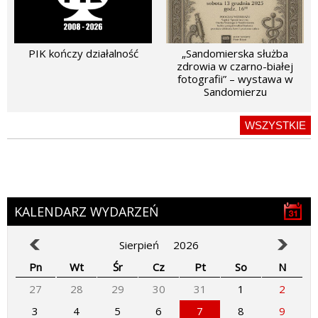
PIK kończy działalność
„Sandomierska służba
zdrowia w czarno-białej
fotografii” – wystawa w
Sandomierzu
WSZYSTKIE
KALENDARZ WYDARZEŃ
Sierpień
2026
Pn
Wt
Śr
Cz
Pt
So
N
27
28
29
30
31
1
2
3
4
5
6
7
8
9