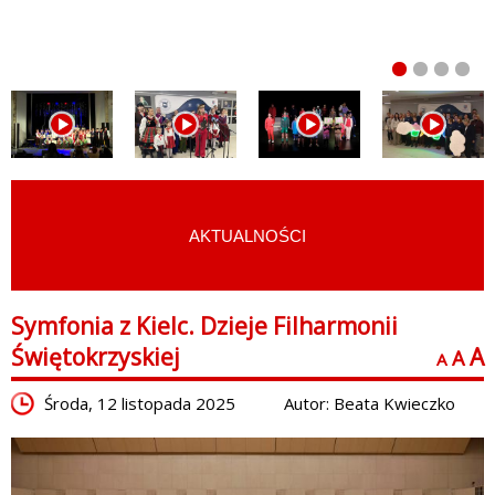
AKTUALNOŚCI
START
›
FILMY
›
REPORTAŻE I FELIETONY
Symfonia z Kielc. Dzieje Filharmonii
Świętokrzyskiej
A
A
A
Środa, 12 listopada 2025
Autor: Beata Kwieczko