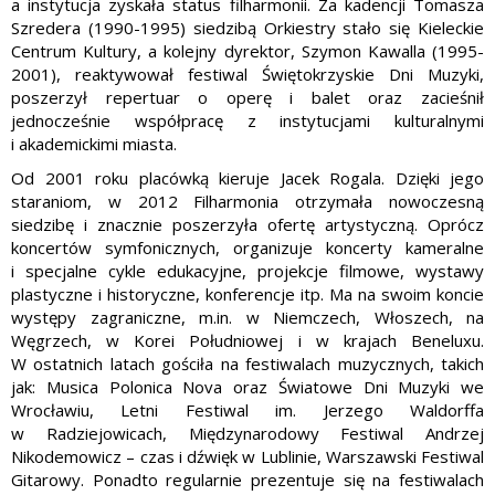
a instytucja zyskała status filharmonii. Za kadencji Tomasza
Szredera (1990-1995) siedzibą Orkiestry stało się Kieleckie
Centrum Kultury, a kolejny dyrektor, Szymon Kawalla (1995-
2001), reaktywował festiwal Świętokrzyskie Dni Muzyki,
poszerzył repertuar o operę i balet oraz zacieśnił
jednocześnie współpracę z instytucjami kulturalnymi
i akademickimi miasta.
Od 2001 roku placówką kieruje Jacek Rogala. Dzięki jego
staraniom, w 2012 Filharmonia otrzymała nowoczesną
siedzibę i znacznie poszerzyła ofertę artystyczną. Oprócz
koncertów symfonicznych, organizuje koncerty kameralne
i specjalne cykle edukacyjne, projekcje filmowe, wystawy
plastyczne i historyczne, konferencje itp. Ma na swoim koncie
występy zagraniczne, m.in. w Niemczech, Włoszech, na
Węgrzech, w Korei Południowej i w krajach Beneluxu.
W ostatnich latach gościła na festiwalach muzycznych, takich
jak: Musica Polonica Nova oraz Światowe Dni Muzyki we
Wrocławiu, Letni Festiwal im. Jerzego Waldorffa
w Radziejowicach, Międzynarodowy Festiwal Andrzej
Nikodemowicz – czas i dźwięk w Lublinie, Warszawski Festiwal
Gitarowy. Ponadto regularnie prezentuje się na festiwalach