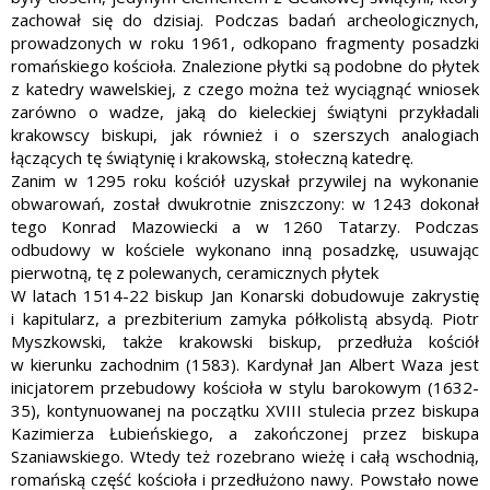
zachował się do dzisiaj. Podczas badań archeologicznych,
prowadzonych w roku 1961, odkopano fragmenty posadzki
romańskiego kościoła. Znalezione płytki są podobne do płytek
z katedry wawelskiej, z czego można też wyciągnąć wniosek
zarówno o wadze, jaką do kieleckiej świątyni przykładali
krakowscy biskupi, jak również i o szerszych analogiach
łączących tę świątynię i krakowską, stołeczną katedrę.
Zanim w 1295 roku kościół uzyskał przywilej na wykonanie
obwarowań, został dwukrotnie zniszczony: w 1243 dokonał
tego Konrad Mazowiecki a w 1260 Tatarzy. Podczas
odbudowy w kościele wykonano inną posadzkę, usuwając
pierwotną, tę z polewanych, ceramicznych płytek
W latach 1514-22 biskup Jan Konarski dobudowuje zakrystię
i kapitularz, a prezbiterium zamyka półkolistą absydą. Piotr
Myszkowski, także krakowski biskup, przedłuża kościół
w kierunku zachodnim (1583). Kardynał Jan Albert Waza jest
inicjatorem przebudowy kościoła w stylu barokowym (1632-
35), kontynuowanej na początku XVIII stulecia przez biskupa
Kazimierza Łubieńskiego, a zakończonej przez biskupa
Szaniawskiego. Wtedy też rozebrano wieżę i całą wschodnią,
romańską część kościoła i przedłużono nawy. Powstało nowe