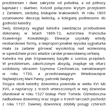
prezbiterium i dwie zakrystie od południa, a od północy
kapitularz i skarbiec. Kościół połączono krytym przejściem
z Zamkiem, siedzibą biskupów krakowskich. W roku 1805
ustanowiono diecezję kielecką, a kolegiatę podniesiono do
godności katedry.
Swój dzisiejszy wygląd katedra zawdzięcza przebudowie
dokonanej w latach 1869-72, autorstwa Franciszka
Ksawerego Kowalskiego. Elewacje uzyskały wtedy
neobarokowe formy, a nieproporcjonalnie wysoka sygnaturka
miała za zadanie górować wysokością nad wzniesioną
w sąsiedztwie przez władze carskie prawosławną cerkwią.
Katedra ma plan trójnawowej bazyliki o sześciu przęsłach.
W prezbiterium, zakończonym absydą, znajduje się ołtarz
ozdobiony obrazem Szymona Czechowicza, namalowanym
w roku 1730, a przedstawiającym Wniebowzięcie
Najświętszej Marii Panny, patronki świątyni.
Stojąca obok katedry dzwonnica powstała w wieku XVI lub
XVII, a najstarszy z trzech umieszczonych w niej dzwonów
ufundował w roku 1527 biskup Piotr Tomicki. Ośmioboczna
nadbudowa dzwonnicy oraz zegar o trzech tarczach pochodzi
z roku 1727. Dawniej dzwonnicę zdobiły posągi czterech