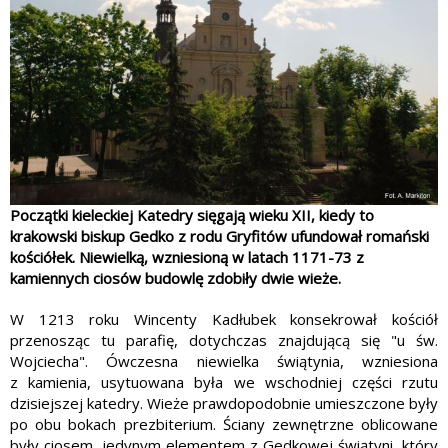
Początki kieleckiej Katedry sięgają wieku XII, kiedy to
krakowski biskup Gedko z rodu Gryfitów ufundował romański
kościółek. Niewielką, wzniesioną w latach 1171-73 z
kamiennych ciosów budowlę zdobiły dwie wieże.
W 1213 roku Wincenty Kadłubek konsekrował kościół
przenosząc tu parafię, dotychczas znajdującą się "u św.
Wojciecha". Ówczesna niewielka świątynia, wzniesiona
z kamienia, usytuowana była we wschodniej części rzutu
dzisiejszej katedry. Wieże prawdopodobnie umieszczone były
po obu bokach prezbiterium. Ściany zewnętrzne oblicowane
były ciosem, jedynym elementem z Gedkowej świątyni, który