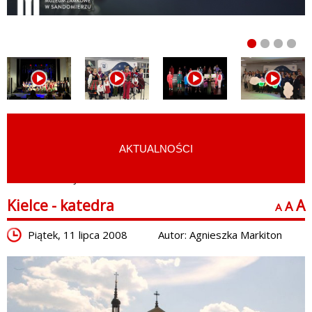
AKTUALNOŚCI
START
›
ATRAKCJE TURYSTYCZNE
›
OBIEKTY SAKRALNE
Kielce - katedra
A
A
A
Piątek, 11 lipca 2008
Autor: Agnieszka Markiton