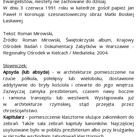
Ewangelistów, niestety nie zachowane do dzisiaj.
W dniu 3 czerwca 1991 roku w katedrze gościł papież Jan
Paweł II koronując szesnastowieczny obraz Matki Boskiej
Łaskawej.
Tekst: Roman Mirowski,
Żródło: Roman Mirowski, Świętokrzyski album, Krajowy
Ośrodek Badań i Dokumentacji Zabytków w Warszawie -
Regionalny Ośrodek w Kielcach / Mediateka. 2004.
Słowniczek:
Apsyda (lub absyda)
- w architekturze pomieszczenie na
rzucie półkola, półelipsy lub wieloboku, dostawione
addytywnie do bryły kościoła i otwarte do jego wnętrza.
Zazwyczaj zamyka prezbiterium, czasem nawy boczne
i ramiona transeptu lub westwerk. Występowała już
w architekturze rzymskiej, stąd przejęta przez
chrześcijaństwo.
Kapitularz
- pomieszczenie klasztorne służące zakonnikom do
zebrań. Także sala zebrań kapituły kanoników. Najczęściej
usytuowane było w pobliżu prezbiterium albo przy krużganku
w skrzydle wschodnim zabudowań klasztornych.