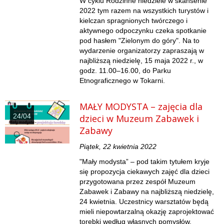
W cyklu Rodzinne niedziele w skansenie
2022 tym razem na wszystkich turystów i
kielczan spragnionych twórczego i
aktywnego odpoczynku czeka spotkanie
pod hasłem "Zielonym do góry". Na to
wydarzenie organizatorzy zapraszają w
najbliższą niedzielę, 15 maja 2022 r., w
godz. 11.00–16.00, do Parku
Etnograficznego w Tokarni.
MAŁY MODYSTA – zajęcia dla
24/04
dzieci w Muzeum Zabawek i
Zabawy
Piątek, 22 kwietnia 2022
"Mały modysta” – pod takim tytułem kryje
się propozycja ciekawych zajęć dla dzieci
przygotowana przez zespół Muzeum
Zabawek i Zabawy na najbliższą niedzielę,
24 kwietnia. Uczestnicy warsztatów będą
mieli niepowtarzalną okazję zaprojektować
torebki według własnych pomysłów.