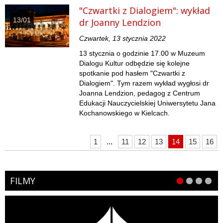
"Czwartki z Dialogiem": wykład
13/01
dr Joanny Lendzion
Czwartek, 13 stycznia 2022
13 stycznia o godzinie 17.00 w Muzeum
Dialogu Kultur odbędzie się kolejne
spotkanie pod hasłem "Czwartki z
Dialogiem". Tym razem wykład wygłosi dr
Joanna Lendzion, pedagog z Centrum
Edukacji Nauczycielskiej Uniwersytetu Jana
Kochanowskiego w Kielcach.
1
...
11
12
13
14
15
16
FILMY