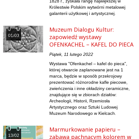
1828 r., zyskała rangę największej w
Królestwie Polskim wytwórni metalowej
galanterii użytkowej i artystycznej.
Muzeum Dialogu Kultur:
01/03
zapowiedź wystawy
OFENKACHEL – KAFEL DO PIECA
Piątek, 11 lutego 2022
Wystawa "Ofenkachel – kafel do pieca",
której otwarcie zaplanowane jest na 1
marca, będzie w sposób przekrojowy
prezentować różnorodne kafle piecowe,
zwieńczenia i inne okładziny ceramiczne,
znajdujące się w zbiorach działów:
Archeologii, Historii, Rzemiosła
Artystycznego oraz Sztuki Ludowej
Muzeum Narodowego w Kielcach.
Marmurkowanie papieru –
13/02
zabawa pachnącym kolorem w