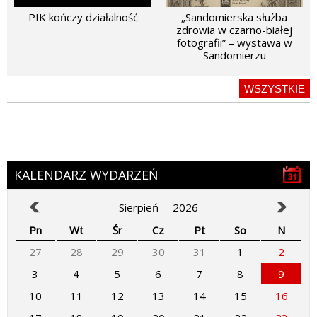
PIK kończy działalność
„Sandomierska służba
zdrowia w czarno-białej
fotografii” – wystawa w
Sandomierzu
WSZYSTKIE
KALENDARZ WYDARZEŃ
Sierpień
2026
Pn
Wt
Śr
Cz
Pt
So
N
27
28
29
30
31
1
2
3
4
5
6
7
8
9
10
11
12
13
14
15
16