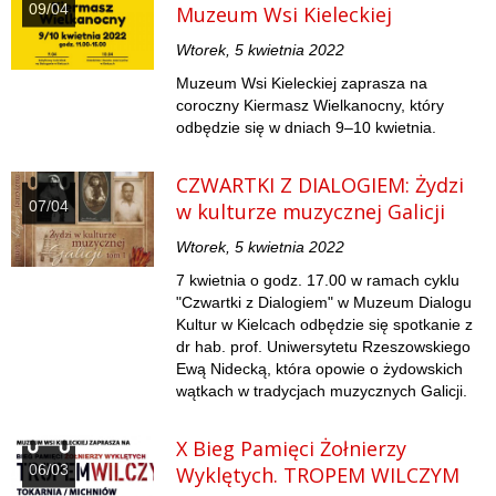
09/04
Muzeum Wsi Kieleckiej
Wtorek, 5 kwietnia 2022
Muzeum Wsi Kieleckiej zaprasza na
coroczny Kiermasz Wielkanocny, który
odbędzie się w dniach 9–10 kwietnia.
CZWARTKI Z DIALOGIEM: Żydzi
07/04
w kulturze muzycznej Galicji
Wtorek, 5 kwietnia 2022
7 kwietnia o godz. 17.00 w ramach cyklu
"Czwartki z Dialogiem" w Muzeum Dialogu
Kultur w Kielcach odbędzie się spotkanie z
dr hab. prof. Uniwersytetu Rzeszowskiego
Ewą Nidecką, która opowie o żydowskich
wątkach w tradycjach muzycznych Galicji.
X Bieg Pamięci Żołnierzy
06/03
Wyklętych. TROPEM WILCZYM