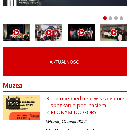
AKTUALNOŚCI
START
›
MAPA KULTURY
›
MUZEA
Muzea
Rodzinne niedziele w skansenie
15/05
– spotkanie pod hasłem
ZIELONYM DO GÓRY
Wtorek, 10 maja 2022