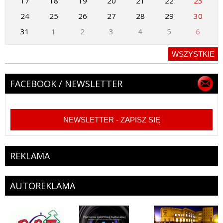
17
18
19
20
21
22
23
24
25
26
27
28
29
30
31
1
2
3
4
5
6
WSZYSTKIE
FACEBOOK / NEWSLETTER
NEWSLETTER - ZAPISZ SIĘ
REKLAMA
AUTOREKLAMA