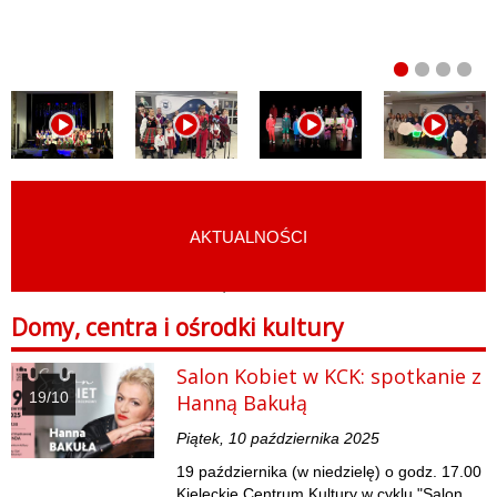
AKTUALNOŚCI
START
›
MAPA KULTURY
›
DOMY, CENTRA I OŚRODKI KULTURY
Domy, centra i ośrodki kultury
Salon Kobiet w KCK: spotkanie z
19/10
Hanną Bakułą
Piątek, 10 października 2025
19 października (w niedzielę) o godz. 17.00
Kieleckie Centrum Kultury w cyklu "Salon