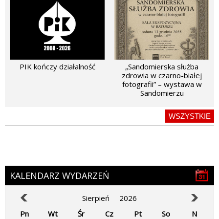
PIK kończy działalność
„Sandomierska służba
zdrowia w czarno-białej
fotografii” – wystawa w
Sandomierzu
WSZYSTKIE
KALENDARZ WYDARZEŃ
Sierpień
2026
Pn
Wt
Śr
Cz
Pt
So
N