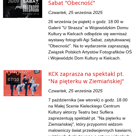
26/09
Sabat "Obecność"
Czwartek, 25 września 2025
26 września (w piątek) o godz. 18.00 w
Galerii "U Strasza" w Wojewódzkim Domu
Kultury w Kielcach odbędzie się wernisaż
wystawy fotografii Agi Sabat, zatytułowanej
"Obecność". Na to wydarzenie zapraszają
Związek Polskich Artystów Fotografików OŚ
i Wojewódzki Dom Kultury w Kielcach.
KCK zaprasza na spektakl pt.
07/10
"Na pięterku w Ziemiańskiej"
Czwartek, 25 września 2025
7 października (we wtorek) o godz. 18.00
na Małej Scenie Kieleckiego Centrum
Kultury aktorzy Teatru bez Suflera
zaprezentują spektakl pt. "Na pięterku w
Ziemiańskiej", który przypomni widzom
malowniczy świat przedwojennych kawiarni,