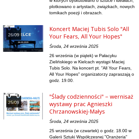
w których dyskutowano o sztuce i ideałach,
plotkowano o artystach, związkach, nowych
tomikach poezji i obrazach.
Koncert Maciej Tubis Solo "All
26/09
Your Fears, All Your Hopes"
Środa, 24 września 2025
26 września (w piątek) w Pałacyku
Zielińskiego w Kielcach wystąpi Maciej
Tubis Solo. Na koncert pt. "All Your Fears,
All Your Hopes" organizatorzy zapraszają o
godz. 19.00.
"Ślady codzienności" – wernisaż
25/09
wystawy prac Agnieszki
Chrzanowskiej-Małys
Środa, 24 września 2025
25 września (w czwartek) o godz. 18.00 w
Galerii Sztuki Współczesnej "Oranżeria"