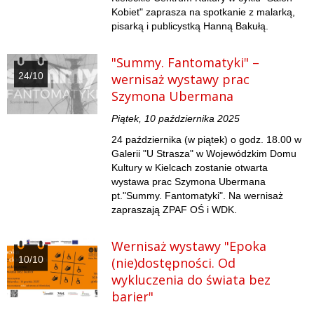
Kobiet" zaprasza na spotkanie z malarką,
pisarką i publicystką Hanną Bakułą.
"Summy. Fantomatyki" –
24/10
wernisaż wystawy prac
Szymona Ubermana
Piątek, 10 października 2025
24 października (w piątek) o godz. 18.00 w
Galerii "U Strasza" w Wojewódzkim Domu
Kultury w Kielcach zostanie otwarta
wystawa prac Szymona Ubermana
pt."Summy. Fantomatyki". Na wernisaż
zapraszają ZPAF OŚ i WDK.
Wernisaż wystawy "Epoka
10/10
(nie)dostępności. Od
wykluczenia do świata bez
barier"