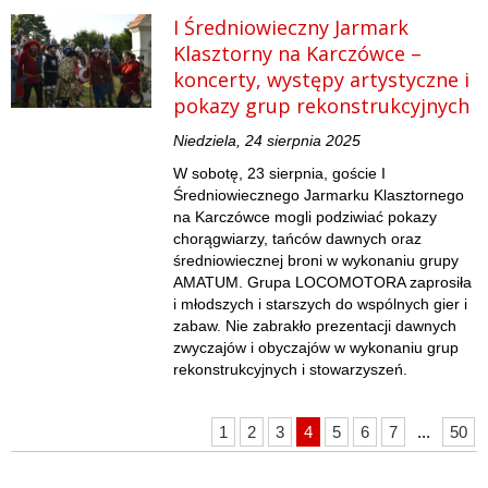
I Średniowieczny Jarmark
Klasztorny na Karczówce –
koncerty, występy artystyczne i
pokazy grup rekonstrukcyjnych
Niedziela, 24 sierpnia 2025
W sobotę, 23 sierpnia, goście I
Średniowiecznego Jarmarku Klasztornego
na Karczówce mogli podziwiać pokazy
chorągwiarzy, tańców dawnych oraz
średniowiecznej broni w wykonaniu grupy
AMATUM. Grupa LOCOMOTORA zaprosiła
i młodszych i starszych do wspólnych gier i
zabaw. Nie zabrakło prezentacji dawnych
zwyczajów i obyczajów w wykonaniu grup
rekonstrukcyjnych i stowarzyszeń.
1
2
3
4
5
6
7
...
50