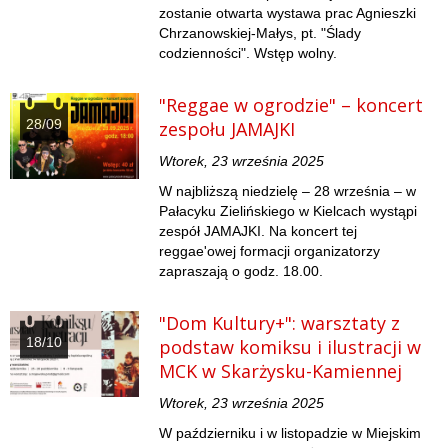
zostanie otwarta wystawa prac Agnieszki
Chrzanowskiej-Małys, pt. "Ślady
codzienności". Wstęp wolny.
"Reggae w ogrodzie" – koncert
28/09
zespołu JAMAJKI
Wtorek, 23 września 2025
W najbliższą niedzielę – 28 września – w
Pałacyku Zielińskiego w Kielcach wystąpi
zespół JAMAJKI. Na koncert tej
reggae'owej formacji organizatorzy
zapraszają o godz. 18.00.
"Dom Kultury+": warsztaty z
18/10
podstaw komiksu i ilustracji w
MCK w Skarżysku-Kamiennej
Wtorek, 23 września 2025
W październiku i w listopadzie w Miejskim