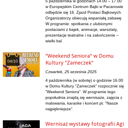
5 października w godzinach 14.00 – 17.00
w Europejskim Centrum Bajki w Pacanowie
odbędzie się 16. Zjazd Postaci Bajkowych.
Organizatorzy obiecują wspaniałą zabawę.
W programie: spotkania z ulubionymi
postaciami z bajek, animacje, warsztaty,
prezentacje teatralne i na zakończenie –
wielki bal.
"Weekend Seniora" w Domu
04/10
Kultury "Zameczek"
Czwartek, 25 września 2025
4 października (w sobotę) o godzinie 16.00
w Domu Kultury "Zameczek" rozpocznie się
"Weekend Seniora". W programie tego
popołudnia znajdą się wernisaże, zajęcia z
malowania, karaoke i koncert pt. "Nasze
najpiękniejsze".
Wernisaż wystawy fotografii Agi