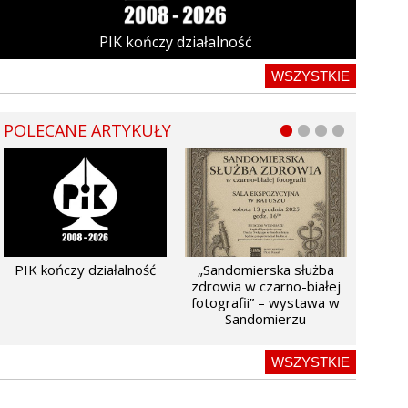
PIK kończy działalność
WSZYSTKIE
POLECANE ARTYKUŁY
PIK kończy działalność
„Sandomierska służba
zdrowia w czarno-białej
fotografii” – wystawa w
Sandomierzu
WSZYSTKIE