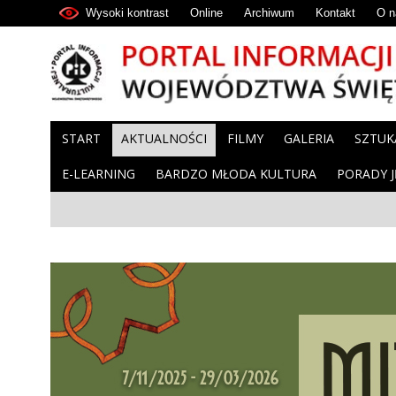
Wysoki kontrast
Online
Archiwum
Kontakt
O n
START
AKTUALNOŚCI
FILMY
GALERIA
SZTUK
E-LEARNING
BARDZO MŁODA KULTURA
PORADY 