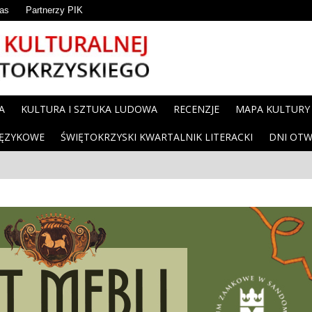
as
Partnerzy PIK
A
KULTURA I SZTUKA LUDOWA
RECENZJE
MAPA KULTURY
JĘZYKOWE
ŚWIĘTOKRZYSKI KWARTALNIK LITERACKI
DNI OTW