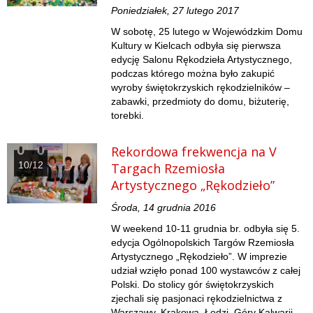
Poniedziałek, 27 lutego 2017
W sobotę, 25 lutego w Wojewódzkim Domu
Kultury w Kielcach odbyła się pierwsza
edycję Salonu Rękodzieła Artystycznego,
podczas którego można było zakupić
wyroby świętokrzyskich rękodzielników –
zabawki, przedmioty do domu, biżuterię,
torebki.
Rekordowa frekwencja na V
10/12
Targach Rzemiosła
Artystycznego „Rękodzieło”
Środa, 14 grudnia 2016
W weekend 10-11 grudnia br. odbyła się 5.
edycja Ogólnopolskich Targów Rzemiosła
Artystycznego „Rękodzieło”. W imprezie
udział wzięło ponad 100 wystawców z całej
Polski. Do stolicy gór świętokrzyskich
zjechali się pasjonaci rękodzielnictwa z
Warszawy, Krakowa, Łodzi, Góry Kalwarii,