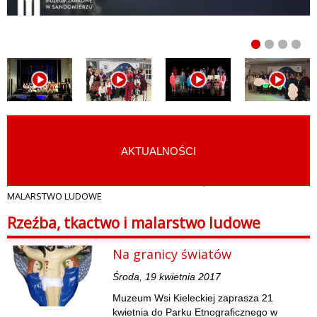
AKTUALNOŚCI
START
›
KULTURA I SZTUKA LUDOWA
›
RZEŹBA, TKACTWO I
MALARSTWO LUDOWE
Rzeźba, tkactwo i malarstwo ludowe
Na granicy światów
Środa, 19 kwietnia 2017
Muzeum Wsi Kieleckiej zaprasza 21
kwietnia do Parku Etnograficznego w