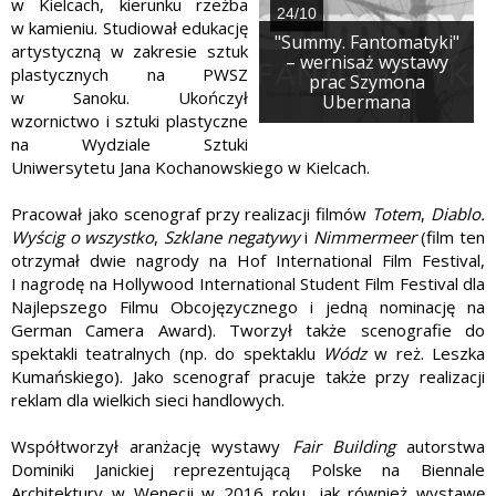
w Kielcach, kierunku rzeźba
24/10
w kamieniu. Studiował edukację
"Summy. Fantomatyki"
artystyczną w zakresie sztuk
– wernisaż wystawy
plastycznych na PWSZ
prac Szymona
w Sanoku. Ukończył
Ubermana
wzornictwo i sztuki plastyczne
na Wydziale Sztuki
Uniwersytetu Jana Kochanowskiego w Kielcach.
Pracował jako scenograf przy realizacji filmów
Totem
,
Diablo.
Wyścig o wszystko
,
Szklane negatywy
i
Nimmermeer
(film ten
otrzymał dwie nagrody na Hof International Film Festival,
I nagrodę na Hollywood International Student Film Festival dla
Najlepszego Filmu Obcojęzycznego i jedną nominację na
German Camera Award). Tworzył także scenografie do
spektakli teatralnych (np. do spektaklu
Wódz
w reż. Leszka
Kumańskiego). Jako scenograf pracuje także przy realizacji
reklam dla wielkich sieci handlowych.
Współtworzył aranżację wystawy
Fair Building
autorstwa
Dominiki Janickiej reprezentującą Polske na Biennale
Architektury w Wenecji w 2016 roku, jak również wystawę