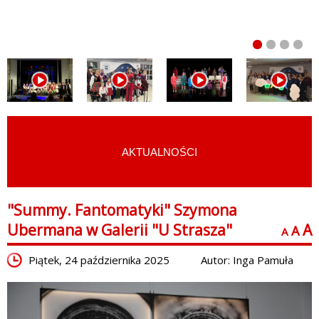
AKTUALNOŚCI
START
›
FOTOGRAFIE Z WYDARZEŃ
"Summy. Fantomatyki" Szymona
Ubermana w Galerii "U Strasza"
A
A
A
Piątek, 24 października 2025
Autor: Inga Pamuła