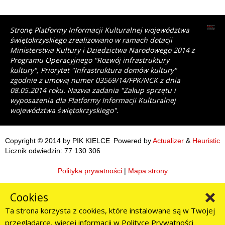
Stronę Platformy Informacji Kulturalnej województwa
świętokrzyskiego zrealizowano w ramach dotacji
Ministerstwa Kultury i Dziedzictwa Narodowego 2014 z
Programu Operacyjnego "Rozwój infrastruktury
kultury", Priorytet "Infrastruktura domów kultury"
zgodnie z umową numer 03569/14/FPK/NCK z dnia
08.05.2014 roku. Nazwa zadania "Zakup sprzętu i
wyposażenia dla Platformy Informacji Kulturalnej
województwa świętokrzyskiego".
Copyright © 2014 by PIK KIELCE
Powered by
Actualizer
&
Heuristic
Licznik odwiedzin: 77 130 306
Polityka prywatności
|
Mapa strony
Cookies
Ta strona korzysta z cookies, które instalowane są w Twojej
przeglądarce, więcej informacji w
Polityce Prywatności