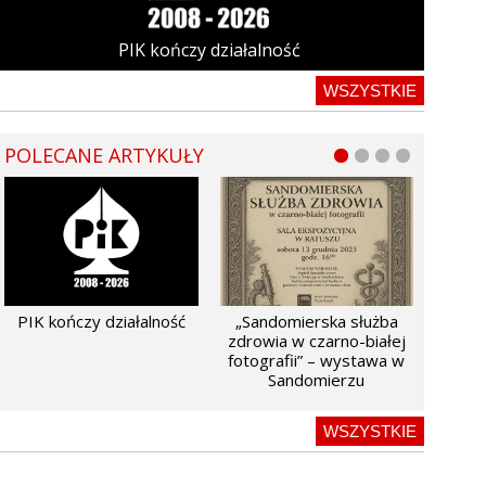
PIK kończy działalność
WSZYSTKIE
POLECANE ARTYKUŁY
PIK kończy działalność
„Sandomierska służba
zdrowia w czarno-białej
fotografii” – wystawa w
Sandomierzu
WSZYSTKIE