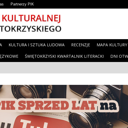
as
Partnerzy PIK
A
KULTURA I SZTUKA LUDOWA
RECENZJE
MAPA KULTURY
JĘZYKOWE
ŚWIĘTOKRZYSKI KWARTALNIK LITERACKI
DNI OTW