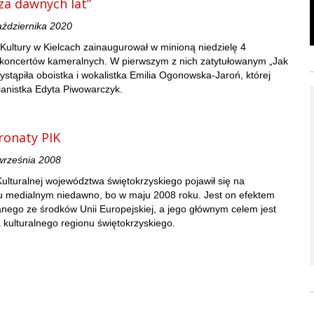
za dawnych lat”
aździernika 2020
ultury w Kielcach zainaugurował w minioną niedzielę 4
l koncertów kameralnych. W pierwszym z nich zatytułowanym „Jak
ystąpiła oboistka i wokalistka Emilia Ogonowska-Jaroń, której
anistka Edyta Piwowarczyk.
ronaty PIK
 września 2008
 Kulturalnej województwa świętokrzyskiego pojawił się na
u medialnym niedawno, bo w maju 2008 roku. Jest on efektem
anego ze środków Unii Europejskiej, a jego głównym celem jest
kulturalnego regionu świętokrzyskiego.