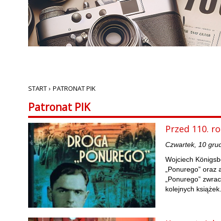
START
›
PATRONAT PIK
Patronat PIK
Przed 110. r
Czwartek, 10 gru
Wojciech Königsbe
„Ponurego” oraz 
„Ponurego” zwrac
kolejnych książek