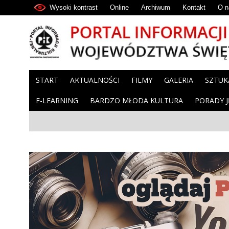
Wysoki kontrast
Online
Archiwum
Kontakt
O n
START
AKTUALNOŚCI
FILMY
GALERIA
SZTUK
E-LEARNING
BARDZO MŁODA KULTURA
PORADY 