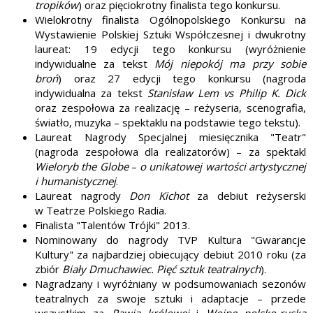
tropików
) oraz pięciokrotny finalista tego konkursu.
Wielokrotny finalista Ogólnopolskiego Konkursu na
Wystawienie Polskiej Sztuki Współczesnej i dwukrotny
laureat: 19 edycji tego konkursu (wyróżnienie
indywidualne za tekst
Mój niepokój ma przy sobie
broń
) oraz 27 edycji tego konkursu (nagroda
indywidualna za tekst
Stanisław Lem vs Philip K. Dick
oraz zespołowa za realizację – reżyseria, scenografia,
światło, muzyka – spektaklu na podstawie tego tekstu).
Laureat Nagrody Specjalnej miesięcznika "Teatr"
(nagroda zespołowa dla realizatorów) – za spektakl
Wieloryb the Globe
–
o unikatowej wartości artystycznej
i humanistycznej
.
Laureat nagrody
Don Kichot
za debiut reżyserski
w Teatrze Polskiego Radia.
Finalista "Talentów Trójki" 2013.
Nominowany do nagrody TVP Kultura "Gwarancje
Kultury" za najbardziej obiecujący debiut 2010 roku (za
zbiór
Biały Dmuchawiec. Pięć sztuk teatralnych
).
Nagradzany i wyróżniany w podsumowaniach sezonów
teatralnych za swoje sztuki i adaptacje – przede