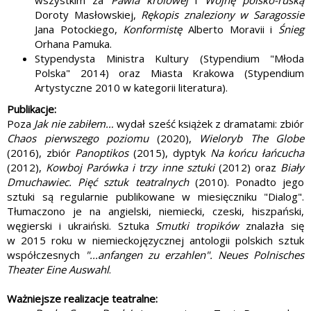
wszystkim za
Pawia królowej
i
Wojnę polsko-ruską
Doroty Masłowskiej,
Rękopis znaleziony w Saragossie
Jana Potockiego,
Konformistę
Alberto Moravii i
Śnieg
Orhana Pamuka.
Stypendysta Ministra Kultury (Stypendium "Młoda
Polska" 2014) oraz Miasta Krakowa (Stypendium
Artystyczne 2010 w kategorii literatura).
Publikacje:
Poza
Jak nie zabiłem…
wydał sześć książek z dramatami: zbiór
Chaos pierwszego poziomu
(2020),
Wieloryb The Globe
(2016), zbiór
Panoptikos
(2015), dyptyk
Na końcu łańcucha
(2012),
Kowboj Parówka i trzy inne sztuki
(2012) oraz
Biały
Dmuchawiec. Pięć sztuk teatralnych
(2010). Ponadto jego
sztuki są regularnie publikowane w miesięczniku "Dialog".
Tłumaczono je na angielski, niemiecki, czeski, hiszpański,
węgierski i ukraiński. Sztuka
Smutki tropików
znalazła się
w 2015 roku w niemieckojęzycznej antologii polskich sztuk
współczesnych
"...anfangen zu erzahlen". Neues Polnisches
Theater Eine Auswahl
.
Ważniejsze realizacje teatralne: