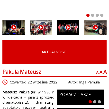
AKTUALNOŚCI
START
›
LUDZIE KULTURY
›
LITERATURA
Pakuła Mateusz
A
A
A
Czwartek, 22 września 2022
Autor: Inga Pamuła
Mateusz Pakuła
(ur. w 1983 r.
ZOBACZ TAKŻE
w Kielcach) – pisarz (prozaik,
dramatopisarz), dramaturg,
adaptator, reżyser teatralny