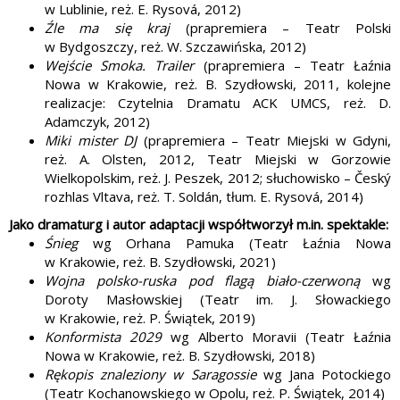
w Lublinie, reż. E. Rysová, 2012)
Źle ma się kraj
(prapremiera – Teatr Polski
w Bydgoszczy, reż. W. Szczawińska, 2012)
Wejście Smoka. Trailer
(prapremiera – Teatr Łaźnia
Nowa w Krakowie, reż. B. Szydłowski, 2011, kolejne
realizacje: Czytelnia Dramatu ACK UMCS, reż. D.
Adamczyk, 2012)
Miki mister DJ
(prapremiera – Teatr Miejski w Gdyni,
reż. A. Olsten, 2012, Teatr Miejski w Gorzowie
Wielkopolskim, reż. J. Peszek, 2012; słuchowisko – Český
rozhlas Vltava, reż. T. Soldán, tłum. E. Rysová, 2014)
Jako dramaturg i autor adaptacji współtworzył m.in. spektakle:
Śnieg
wg Orhana Pamuka (Teatr Łaźnia Nowa
w Krakowie, reż. B. Szydłowski, 2021)
Wojna polsko-ruska pod flagą biało-czerwoną
wg
Doroty Masłowskiej (Teatr im. J. Słowackiego
w Krakowie, reż. P. Świątek, 2019)
Konformista 2029
wg Alberto Moravii (Teatr Łaźnia
Nowa w Krakowie, reż. B. Szydłowski, 2018)
Rękopis znaleziony w Saragossie
wg Jana Potockiego
(Teatr Kochanowskiego w Opolu, reż. P. Świątek, 2014)