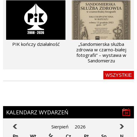
PIK kończy działalność
„Sandomierska służba
zdrowia w czarno-białej
fotografii” – wystawa w
Sandomierzu
WSZYSTKIE
KALENDARZ WYDARZEŃ
Sierpień
2026
Pn
Wt
Śr
Cz
Pt
So
N