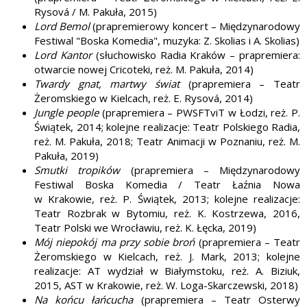
Rysová / M. Pakuła, 2015)
Lord Bemol
(prapremierowy koncert – Międzynarodowy
Festiwal "Boska Komedia", muzyka: Z. Skolias i A. Skolias)
Lord Kantor
(słuchowisko Radia Kraków – prapremiera:
otwarcie nowej Cricoteki, reż. M. Pakuła, 2014)
Twardy gnat, martwy świat
(prapremiera – Teatr
Żeromskiego w Kielcach, reż. E. Rysová, 2014)
Jungle people
(prapremiera – PWSFTviT w Łodzi, reż. P.
Świątek, 2014; kolejne realizacje: Teatr Polskiego Radia,
reż. M. Pakuła, 2018; Teatr Animacji w Poznaniu, reż. M.
Pakuła, 2019)
Smutki tropików
(prapremiera – Międzynarodowy
Festiwal Boska Komedia / Teatr Łaźnia Nowa
w Krakowie, reż. P. Świątek, 2013; kolejne realizacje:
Teatr Rozbrak w Bytomiu, reż. K. Kostrzewa, 2016,
Teatr Polski we Wrocławiu, reż. K. Łęcka, 2019)
Mój niepokój ma przy sobie broń
(prapremiera – Teatr
Żeromskiego w Kielcach, reż. J. Mark, 2013; kolejne
realizacje: AT wydział w Białymstoku, reż. A. Biziuk,
2015, AST w Krakowie, reż. W. Loga-Skarczewski, 2018)
Na końcu łańcucha
(prapremiera – Teatr Osterwy