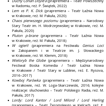
Duchy Conan Doyle’a
(prapremiera – Teatr Powszechny
w Radomiu, reż. P. Świątek, 2022)
Lem vs P. K. Dick
(prapremiera – Teatr Łaźnia Nowa
w Krakowie, reż. M. Pakuła, 2020)
Chaos pierwszego poziomu
(prapremiera – Narodowy
Stary Teatr im. H. Modrzejewskiej w Krakowie, reż. M.
Pakuła, 2020)
Pluton p-brane
(prapremiera – Teatr Łaźnia Nowa
w Krakowie, reż. M. Pakuła, 2018)
W ogień!
(prapremiera na Festiwalu
Genius Loci
w Zakopanem i w Teatrze im. J. Słowackiego
w Krakowie, reż. W. Klemm, 2018)
Wieloryb the Globe
(prapremiera – Międzynarodowy
Festiwal Boska Komedia / Teatr Łaźnia Nowa
w Krakowie / Teatr Stary w Lublinie, reż. E. Rysova,
2016–2017)
Kowboj Parówka
(prapremiera – Teatr Łaźnia Nowa
w Krakowie, reż. W. Loga-Skarczewski, 2016; kolejne
realizacje: słuchowisko – Teatr Polskiego Radia, reż. M.
Pakuła, 2017)
Lordy: Lord Kantor / Lord Milord / Lord Herling
(prapremiera – Teatr Żeromskiego w Kielcach, reż. E.