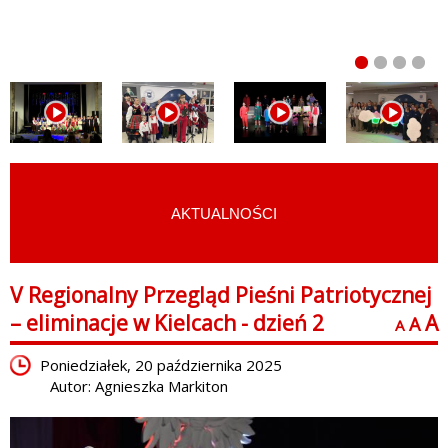
AKTUALNOŚCI
START
›
FOTOGRAFIE Z WYDARZEŃ
V Regionalny Przegląd Pieśni Patriotycznej
– eliminacje w Kielcach - dzień 2
A
A
A
Poniedziałek, 20 października 2025
Autor: Agnieszka Markiton