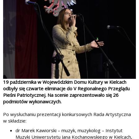
19 października w Wojewódzkim Domu Kultury w Kielcach
odbyły się czwarte eliminacje do V Regionalnego Przeglądu
Pieśni Patriotycznej. Na scenie zaprezentowało się 26
podmiotów wykonawczych.
Po wysłuchaniu prezentacji konkursowych Rada Artystyczna
w składzie:
dr Marek Kawiorski – muzyk, muzykolog – Instytut
Muzyki Uniwersytetu Jana Kochanowskiego w Kielcach,