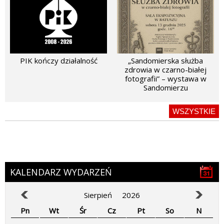
PIK kończy działalność
„Sandomierska służba
zdrowia w czarno-białej
fotografii” – wystawa w
Sandomierzu
WSZYSTKIE
KALENDARZ WYDARZEŃ
Sierpień
2026
Pn
Wt
Śr
Cz
Pt
So
N