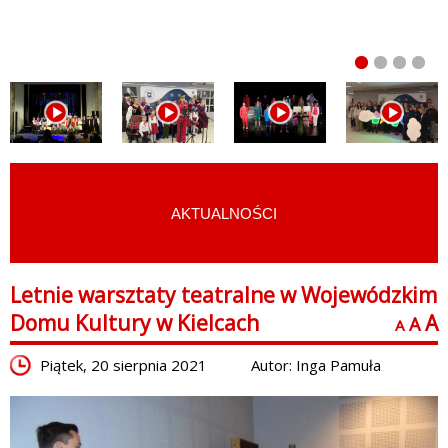
AKTUALNOŚCI
START
›
FOTOGRAFIE Z WYDARZEŃ
Letnie warsztaty teatralne w Wojewódzkim
Domu Kultury w Kielcach
A
A
A
Piątek, 20 sierpnia 2021
Autor: Inga Pamuła