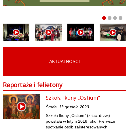
AKTUALNOŚCI
START
›
FILMY
›
REPORTAŻE I FELIETONY
Reportaże i felietony
Szkoła Ikony „Ostium”
Środa, 13 grudnia 2023
Szkoła Ikony „Ostium” (z łac. drzwi)
powstała w lutym 2018 roku. Pierwsze
spotkanie osób zainteresowanych