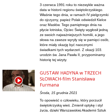
3 czerwca 1991 roku to niezwykle ważna
data w historii regionu świętokrzyskiego.
Właśnie tego dnia, w ramach IV pielgrzymki
do ojczyzny, papież Polak odwiedził Kielce
oraz Masłów. Tego pamiętnego dnia na
płycie lotniska, Ojciec Święty wygłosił jedną
ze swoich najważniejszych homilii, a jego
słowa na zawsze wyryły się w pamięci osób,
które miały okazję być naocznymi
świadkami tych wydarzeń. Z okazji 103.
urodzin św. Jana Pawła II, przypominamy
historię tej wizyty.
GUSTAW HADYNA w TRZECH
SŁOWACH-film Stanisława
Furmana
Środa, 15 grudnia 2021
To opowieść o człowieku, który porzucił
świętokrzyską wieś. Zmienił optykę i styl
życia, dzięki Warszawskiej Akademii Sztuk