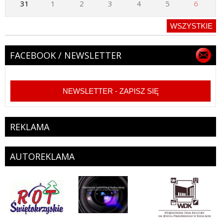
31
1
2
3
4
5
6
WSZYSTKIE
FACEBOOK / NEWSLETTER
NEWSLETTER - ZAPISZ SIĘ
REKLAMA
AUTOREKLAMA