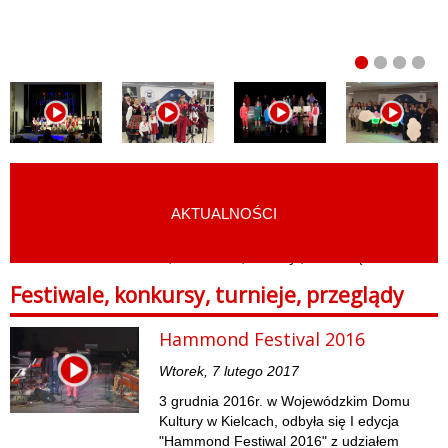
AKTUALNOŚCI
START
›
FILMY
›
FESTIWALE, KONKURSY, TURNIEJE, PRZEGLĄDY
Festiwale, konkursy, turnieje, przeglądy
Hammond Festival 2016
Wtorek, 7 lutego 2017
3 grudnia 2016r. w Wojewódzkim Domu
Kultury w Kielcach, odbyła się I edycja
"Hammond Festiwal 2016" z udziałem