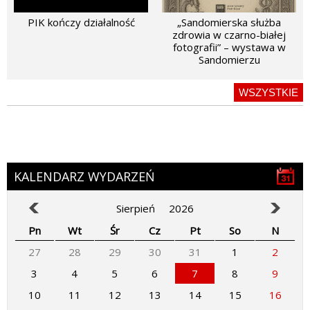
PIK kończy działalność
„Sandomierska służba
zdrowia w czarno-białej
fotografii” – wystawa w
Sandomierzu
WSZYSTKIE
KALENDARZ WYDARZEŃ
Sierpień
2026
Pn
Wt
Śr
Cz
Pt
So
N
27
28
29
30
31
1
2
3
4
5
6
7
8
9
10
11
12
13
14
15
16