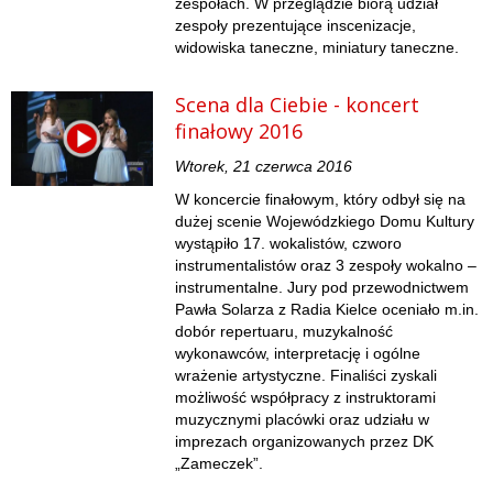
zespołach. W przeglądzie biorą udział
zespoły prezentujące inscenizacje,
widowiska taneczne, miniatury taneczne.
Scena dla Ciebie - koncert
finałowy 2016
Wtorek, 21 czerwca 2016
W koncercie finałowym, który odbył się na
dużej scenie Wojewódzkiego Domu Kultury
wystąpiło 17. wokalistów, czworo
instrumentalistów oraz 3 zespoły wokalno –
instrumentalne. Jury pod przewodnictwem
Pawła Solarza z Radia Kielce oceniało m.in.
dobór repertuaru, muzykalność
wykonawców, interpretację i ogólne
wrażenie artystyczne. Finaliści zyskali
możliwość współpracy z instruktorami
muzycznymi placówki oraz udziału w
imprezach organizowanych przez DK
„Zameczek”.