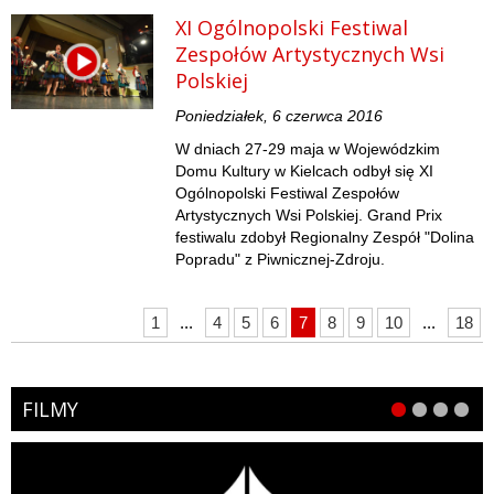
XI Ogólnopolski Festiwal
Zespołów Artystycznych Wsi
Polskiej
Poniedziałek, 6 czerwca 2016
W dniach 27-29 maja w Wojewódzkim
Domu Kultury w Kielcach odbył się XI
Ogólnopolski Festiwal Zespołów
Artystycznych Wsi Polskiej. Grand Prix
festiwalu zdobył Regionalny Zespół "Dolina
Popradu" z Piwnicznej-Zdroju.
1
...
4
5
6
7
8
9
10
...
18
FILMY