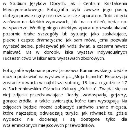
w Studium Języków Obcych, jak i Centrum Kształcenia
Międzynarodowego. Fotografia była zawsze jego pasją,
dlatego prawie nigdy nie rozstaje się z aparatem. Robi zdjęcia
zarówno na dalekich wyprawach, jak i na co dzień, będąc np.
na spacerze. Według niego obiektyw aparatu pozwala ukazać
pozornie błahe szczegóły lub sytuacje jako zaskakujące,
piękne i często dramatyczne. Jak sam mówi, jemu pozwala
wyrażać siebie, pokazywać jak widzi świat, a czasami nawet
malować. Ma w dorobku kilka wystaw indywidualnych
i uczestnictwo w kilkunastu wystawach zbiorowych.
Fotografie wykonane przez Jarosława Kumanowskiego będzie
można podziwiać na wystawie pt. „Moja Islandia”. Ekspozycja
zostanie otwarta w najbliższą sobotę, 13 lipca o godzinie 17
w Suchedniowskim Ośrodku Kultury „Kuźnica”. Znajdą się na
niej zdjęcia przedstawiające fiordy, wodospady, gejzery,
gorące źródła, a także zwierzęta, które tam występują. Na
zdjęciach będzie można zobaczyć zarówno znane miejsca,
które najczęściej odwiedzają turyści, jak również te, gdzie
wycieczki nie docierają i są dostępne tylko dla
wtajemniczonych miejscowych przewodników.