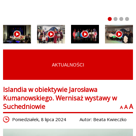
AKTUALNOŚCI
START
›
AKTUALNOŚCI
Islandia w obiektywie Jarosława
Kumanowskiego. Wernisaż wystawy w
Suchedniowie
A
A
A
Poniedziałek, 8 lipca 2024
Autor: Beata Kwieczko