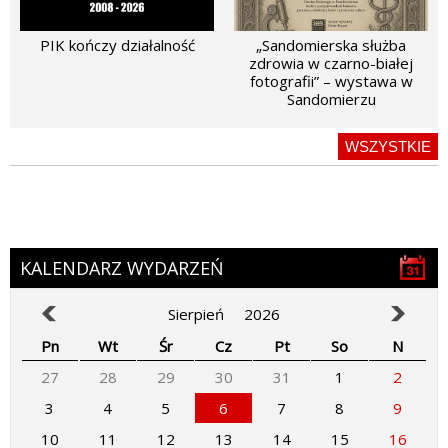
PIK kończy działalność
„Sandomierska służba
zdrowia w czarno-białej
fotografii” – wystawa w
Sandomierzu
WSZYSTKIE
KALENDARZ WYDARZEŃ
Sierpień
2026
Pn
Wt
Śr
Cz
Pt
So
N
27
28
29
30
31
1
2
3
4
5
6
7
8
9
10
11
12
13
14
15
16