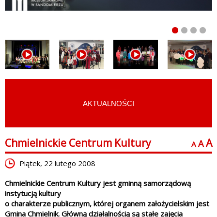
AKTUALNOŚCI
START
›
PARTNERZY PIK
Chmielnickie Centrum Kultury
A
A
A
Piątek, 22 lutego 2008
Chmielnickie Centrum Kultury jest gminną samorządową
instytucją kultury
o charakterze publicznym, której organem założycielskim jest
Gmina Chmielnik. Główną działalnością są stałe zajęcia