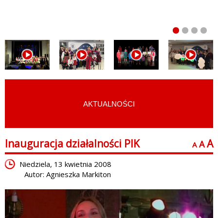
AKTUALNOŚCI
START
›
O NAS
›
NAGRODY I WYRÓŻNIENIA
Inauguracja działalności PIK
A
A
A
Niedziela, 13 kwietnia 2008
Autor: Agnieszka Markiton