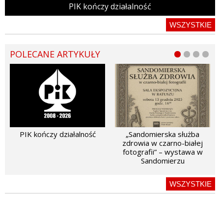
PIK kończy działalność
WSZYSTKIE
POLECANE ARTYKUŁY
PIK kończy działalność
„Sandomierska służba
zdrowia w czarno-białej
fotografii” – wystawa w
Sandomierzu
WSZYSTKIE