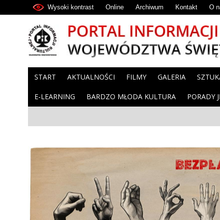
Wysoki kontrast
Online
Archiwum
Kontakt
O n
START
AKTUALNOŚCI
FILMY
GALERIA
SZTUK
E-LEARNING
BARDZO MŁODA KULTURA
PORADY 