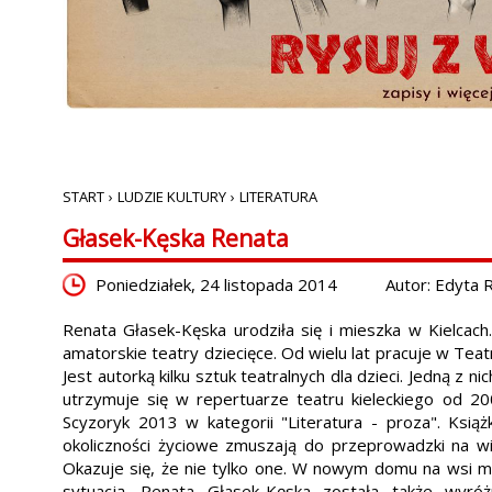
START
›
LUDZIE KULTURY
›
LITERATURA
Głasek-Kęska Renata
Poniedziałek, 24 listopada 2014
Autor: Edyta
Renata Głasek-Kęska urodziła się i mieszka w Kielcach
amatorskie teatry dziecięce. Od wielu lat pracuje w Teat
Jest autorką kilku sztuk teatralnych dla dzieci. Jedną z n
utrzymuje się w repertuarze teatru kieleckiego od 
Scyzoryk 2013 w kategorii "Literatura - proza". Ksią
okoliczności życiowe zmuszają do przeprowadzki na wi
Okazuje się, że nie tylko one. W nowym domu na wsi mi
sytuacją. Renata Głasek-Kęska została także wyróż