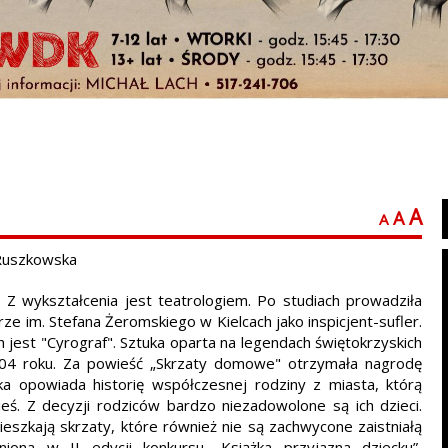
A
A
A
 Ruszkowska
. Z wykształcenia jest teatrologiem. Po studiach prowadziła
rze im. Stefana Żeromskiego w Kielcach jako inspicjent-sufler.
ich jest "Cyrograf". Sztuka oparta na legendach świętokrzyskich
2004 roku. Za powieść „Skrzaty domowe" otrzymała nagrodę
żka opowiada historię współczesnej rodziny z miasta, którą
eś. Z decyzji rodziców bardzo niezadowolone są ich dzieci.
eszkają skrzaty, które również nie są zachwycone zaistniałą
niona w II edycji konkursu „Książka przyjazna dziecku”,