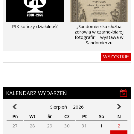
PIK kończy działalność
„Sandomierska służba
zdrowia w czarno-białej
fotografii” – wystawa w
Sandomierzu
WSZYSTKIE
KALENDARZ WYDARZEŃ
Sierpień
2026
Pn
Wt
Śr
Cz
Pt
So
N
27
28
29
30
31
1
2