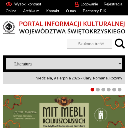
Wysoki kontrast
Logowanie
Rejestracja
Online
Archiwum
Kontakt
O nas
Partnerzy PIK
Niedziela, 9 sierpnia 2026 - Klary, Romana, Rozyny