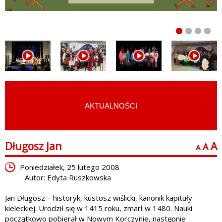
AKTUALNOŚCI
START
›
LUDZIE KULTURY
›
LITERATURA
Długosz Jan
A
A
A
Poniedziałek, 25 lutego 2008
Autor: Edyta Ruszkowska
Jan Długosz – historyk, kustosz wiślicki, kanonik kapituły
kieleckiej. Urodził się w 1415 roku, zmarł w 1480. Nauki
początkowo pobierał w Nowym Korczynie, następnie