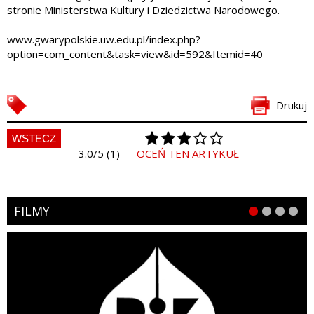
stronie Ministerstwa Kultury i Dziedzictwa Narodowego.
www.gwarypolskie.uw.edu.pl/index.php?
option=com_content&task=view&id=592&Itemid=40
Drukuj
WSTECZ
3.0/5 (1)
OCEŃ TEN ARTYKUŁ
FILMY