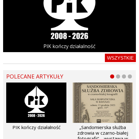
PIK kończy działalność
WSZYSTKIE
POLECANE ARTYKUŁY
PIK kończy działalność
„Sandomierska służba
zdrowia w czarno-białej
fotografii” – wystawa w