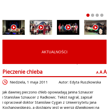
AKTUALNOŚCI
START
›
KULTURA I SZTUKA LUDOWA
›
GWARA ŚWIĘTOKRZYSKA
Pieczenie chleba
A
A
A
Niedziela, 1 maja 2011
Autor: Edyta Ruszkowska
Jak dawniej pieczono chleb opowiadają Janina Sznaucer
i Stanisław Sznaucer z Radkowic. Tekst nagrał, zapisał
i opracował doktor Stanisław Cygan z Uniwersytetu Jana
Kochanowskiego, a dostępny jest w wersji dźwiękowej na