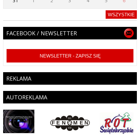
31
1
2
3
4
5
6
WSZYSTKIE
FACEBOOK / NEWSLETTER
NEWSLETTER - ZAPISZ SIĘ
REKLAMA
AUTOREKLAMA