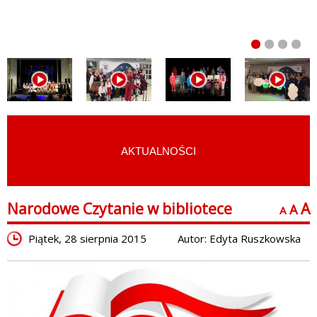
AKTUALNOŚCI
START
›
KALENDARZ
Narodowe Czytanie w bibliotece
A
A
A
Piątek, 28 sierpnia 2015
Autor: Edyta Ruszkowska