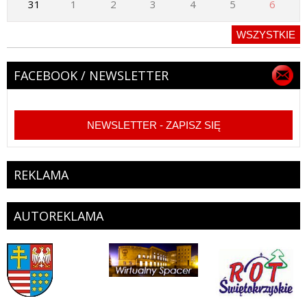
31
1
2
3
4
5
6
WSZYSTKIE
FACEBOOK / NEWSLETTER
NEWSLETTER - ZAPISZ SIĘ
REKLAMA
AUTOREKLAMA