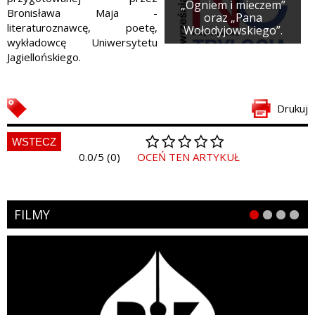
„Ogniem i mieczem”
Bronisława Maja -
oraz „Pana
literaturoznawcę, poetę,
Wołodyjowskiego”.
wykładowcę Uniwersytetu
Jagiellońskiego.
Drukuj
WSTECZ
0.0/5 (0)
OCEŃ TEN ARTYKUŁ
FILMY