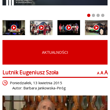
AKTUALNOŚCI
START
›
FILMY
›
WYWIADY
Lutnik Eugeniusz Szoła
A
A
A
Poniedziałek, 13 kwietnia 2015
Autor: Barbara Jankowska-Piróg