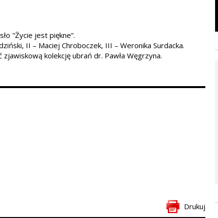
o "Życie jest piękne”.
ziński, II
– Maciej Chroboczek, III – Weronika Surdacka.
eć zjawiskową kolekcję ubrań dr. Pawła Węgrzyna.
Drukuj