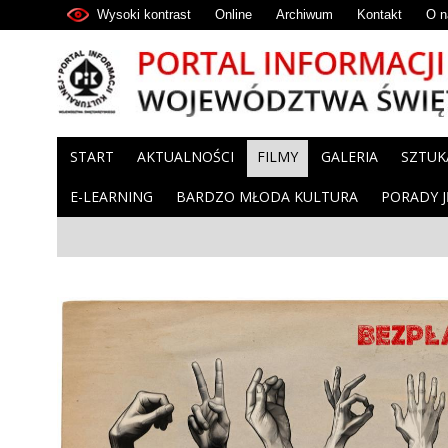
Wysoki kontrast
Online
Archiwum
Kontakt
O n
START
AKTUALNOŚCI
FILMY
GALERIA
SZTUK
E-LEARNING
BARDZO MŁODA KULTURA
PORADY 