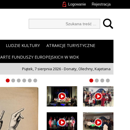
Logowanie
Rejestracja
LUDZIE KULTURY
ATRAKCJE TURYSTYCZNE
ARTE FUNDUSZY EUROPEJSKICH W WDK
Piątek, 7 sierpnia 2026 - Donaty, Olechny, Kajetana