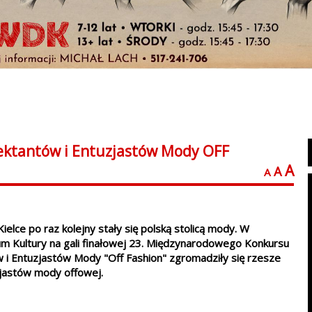
jektantów i Entuzjastów Mody OFF
A
A
A
Kielce po raz kolejny stały się polską stolicą mody. W
um Kultury na gali finałowej 23. Międzynarodowego Konkursu
w i Entuzjastów Mody "Off Fashion" zgromadziły się rzesze
jastów mody offowej.