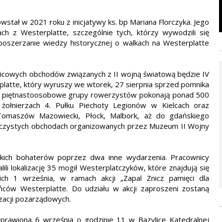
tał w 2021 roku z inicjatywy ks. bp Mariana Florczyka. Jego
ch z Westerplatte, szczególnie tych, którzy wywodzili się
 poszerzanie wiedzy historycznej o walkach na Westerplatte
icowych obchodów związanych z II wojną światową będzie IV
latte, który wyruszy we wtorek, 27 sierpnia sprzed pomnika
Dwie piętnastoosobowe grupy rowerzystów pokonają ponad 500
ołnierzach 4. Pułku Piechoty Legionów w Kielcach oraz
 Tomaszów Mazowiecki, Płock, Malbork, aż do gdańskiego
oczystych obchodach organizowanych przez Muzeum II Wojny
ckich bohaterów poprzez dwa inne wydarzenia. Pracownicy
ili lokalizację 35 mogił Westerplatczyków, które znajdują się
ch 1 września, w ramach akcji „Zapal Znicz pamięci dla
ońców Westerplatte. Do udziału w akcji zaproszeni zostaną
zacji pozarządowych.
odprawiona 6 września o godzinie 11 w Bazylice Katedralnej