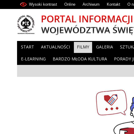
Wysoki kontrast
Online
Archiwum
Kontakt
O n
START
AKTUALNOŚCI
FILMY
GALERIA
SZTUK
E-LEARNING
BARDZO MŁODA KULTURA
PORADY 