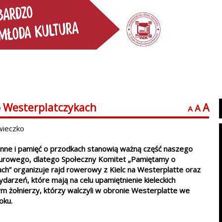
 Westerplatczykach
A
A
A
wieczko
nne i pamięć o przodkach stanowią ważną część naszego
turowego, dlatego Społeczny Komitet „Pamiętamy o
ch” organizuje rajd rowerowy z Kielc na Westerplatte oraz
darzeń, które mają na celu upamiętnienie kieleckich
m żołnierzy, którzy walczyli w obronie Westerplatte we
oku.