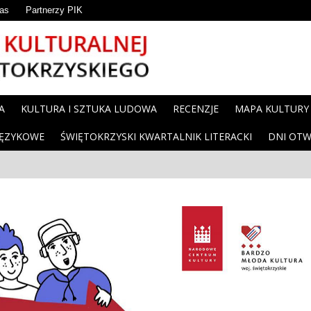
as
Partnerzy PIK
A
KULTURA I SZTUKA LUDOWA
RECENZJE
MAPA KULTURY
JĘZYKOWE
ŚWIĘTOKRZYSKI KWARTALNIK LITERACKI
DNI OTW