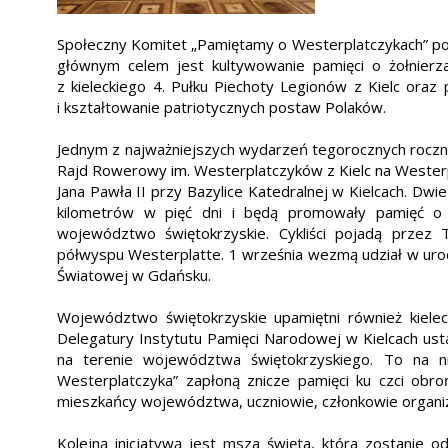
Społeczny Komitet „Pamiętamy o Westerplatczykach” pows
głównym celem jest kultywowanie pamięci o żołnierza
z kieleckiego 4. Pułku Piechoty Legionów z Kielc oraz
i kształtowanie patriotycznych postaw Polaków.
Jednym z najważniejszych wydarzeń tegorocznych roczn
Rajd Rowerowy im. Westerplatczyków z Kielc na Westerp
Jana Pawła II przy Bazylice Katedralnej w Kielcach. 
kilometrów w pięć dni i będą promowały pamięć o ż
województwo świętokrzyskie. Cykliści pojadą przez
półwyspu Westerplatte. 1 września wezmą udział w ur
Światowej w Gdańsku.
Województwo świętokrzyskie upamiętni również kiele
Delegatury Instytutu Pamięci Narodowej w Kielcach ustal
na terenie województwa świętokrzyskiego. To na ni
Westerplatczyka” zapłoną znicze pamięci ku czci obr
mieszkańcy województwa, uczniowie, członkowie organi
Kolejną inicjatywą jest msza święta, która zostanie 