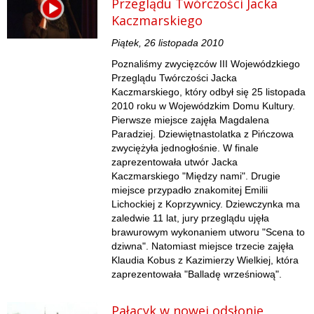
Przeglądu Twórczości Jacka
Kaczmarskiego
Piątek, 26 listopada 2010
Poznaliśmy zwycięzców III Wojewódzkiego
Przeglądu Twórczości Jacka
Kaczmarskiego, który odbył się 25 listopada
2010 roku w Wojewódzkim Domu Kultury.
Pierwsze miejsce zajęła Magdalena
Paradziej. Dziewiętnastolatka z Pińczowa
zwyciężyła jednogłośnie. W finale
zaprezentowała utwór Jacka
Kaczmarskiego "Między nami". Drugie
miejsce przypadło znakomitej Emilii
Lichockiej z Koprzywnicy. Dziewczynka ma
zaledwie 11 lat, jury przeglądu ujęła
brawurowym wykonaniem utworu "Scena to
dziwna". Natomiast miejsce trzecie zajęła
Klaudia Kobus z Kazimierzy Wielkiej, która
zaprezentowała "Balladę wrześniową".
Pałacyk w nowej odsłonie