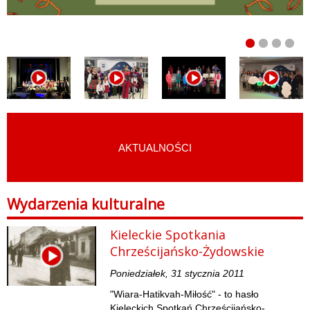
AKTUALNOŚCI
START
›
FILMY
›
WYDARZENIA KULTURALNE
Wydarzenia kulturalne
Kieleckie Spotkania
Chrześcijańsko-Żydowskie
Poniedziałek, 31 stycznia 2011
"Wiara-Hatikvah-Miłość" - to hasło
Kieleckich Spotkań Chrześcijańsko-