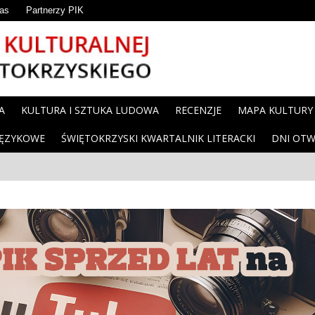
as
Partnerzy PIK
A
KULTURA I SZTUKA LUDOWA
RECENZJE
MAPA KULTURY
JĘZYKOWE
ŚWIĘTOKRZYSKI KWARTALNIK LITERACKI
DNI OTW