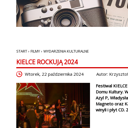
START
›
FILMY
›
WYDARZENIA KULTURALNE
KIELCE ROCKUJĄ 2024
Wtorek, 22 października 2024
Autor: Krzysztof
Festiwal KIELCE
Domu Kultury. W 
Azyl P, Władys
Magneto oraz Ka
winyli i płyt CD