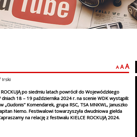
A
A
A
 Irski
 ROCKUJĄ po siedmiu latach powrócił do Wojewódzkiego
dniach 18 – 19 października 2024 r. na scenie WDK wystąpili:
ław „Gudonis” Komendarek, grupa RSC, TSA MNKWL, Januszko
pitan Nemo. Festiwalowi towarzyszyła dwudniowa giełda
. Zapraszamy na relację z festiwalu KIELCE ROCKUJĄ 2024.