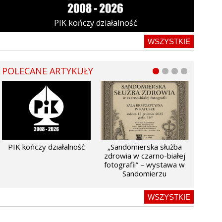
PIK kończy działalność
WSZYSTKIE
POLECANE ARTYKUŁY
PIK kończy działalność
„Sandomierska służba
zdrowia w czarno-białej
fotografii” – wystawa w
Sandomierzu
WSZYSTKIE