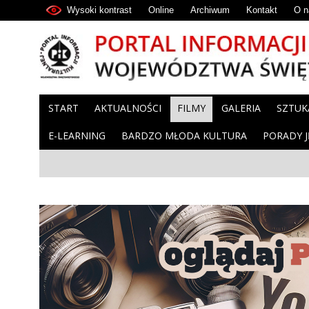
Wysoki kontrast
Online
Archiwum
Kontakt
O n
START
AKTUALNOŚCI
FILMY
GALERIA
SZTUK
E-LEARNING
BARDZO MŁODA KULTURA
PORADY 