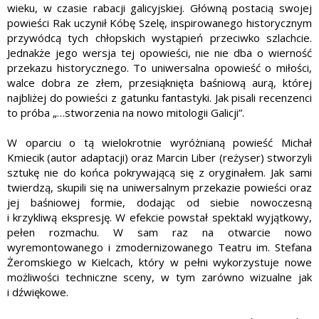
wieku, w czasie rabacji galicyjskiej. Główną postacią swojej
powieści Rak uczynił Kóbę Szelę, inspirowanego historycznym
przywódcą tych chłopskich wystąpień przeciwko szlachcie.
Jednakże jego wersja tej opowieści, nie nie dba o wierność
przekazu historycznego. To uniwersalna opowieść o miłości,
walce dobra ze złem, przesiąknięta baśniową aurą, której
najbliżej do powieści z gatunku fantastyki. Jak pisali recenzenci
to próba „…stworzenia na nowo mitologii Galicji”.
W oparciu o tą wielokrotnie wyróżnianą powieść Michał
Kmiecik (autor adaptacji) oraz Marcin Liber (reżyser) stworzyli
sztukę nie do końca pokrywającą się z oryginałem. Jak sami
twierdzą, skupili się na uniwersalnym przekazie powieści oraz
jej baśniowej formie, dodając od siebie nowoczesną
i krzykliwą ekspresję. W efekcie powstał spektakl wyjątkowy,
pełen rozmachu. W sam raz na otwarcie nowo
wyremontowanego i zmodernizowanego Teatru im. Stefana
Żeromskiego w Kielcach, który w pełni wykorzystuje nowe
możliwości techniczne sceny, w tym zarówno wizualne jak
i dźwiękowe.