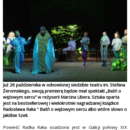
Już 26 października w odnowionej siedzibie teatru im. Stefana
Żeromskiego, swoją premierę będzie miał spektakl „Baśń o
wężowym sercu” w reżyserii Marcina Libera. Sztuka oparta
jest na bestsellerowej i wielokrotnie nagradzanej książkce
Radosława Raka " Baśń o wężowym sercu albo wtóre słowo o
Jakóbie Szeli.
Powieść Radka Raka osadzona jest w Galicji połowy XIX