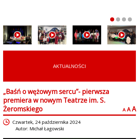
AKTUALNOŚCI
START
›
FILMY
›
WYDARZENIA KULTURALNE
„Baśń o wężowym sercu”- pierwsza
premiera w nowym Teatrze im. S.
Żeromskiego
A
A
A
Czwartek, 24 października 2024
Autor: Michał Łagowski