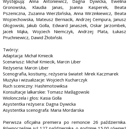
Występują: Anna Antoniewicz, Dagna Dywicka, Ewelina
Gronowska, Klaudia Janas, Joanna Kasperek, Beata
Pszeniczna, Zuzanna Wierzbińska, Anna Wirzinkiewicz, Beata
Wojciechowska, Mateusz Berniacik, Andrzej Cempura, Janusz
Głogowski, Jakub Golla, Edward Janaszek, Oskar Jarzombek,
Jacek Mąka, Wojciech Niemczyk, Andrzej Plata, Łukasz
Pruchniewicz, Dawid Żłobiński.
Twórcy:
Adaptacja: Michał Kmiecik
Scenariusz: Michał Kmiecik, Marcin Liber
Reżyseria: Marcin Liber
Scenografia, kostiumy, reżyseria świateł: Mirek Kaczmarek
Muzyka i wizualizacje: Wojciech Kucharczyk
Ruch sceniczny: Hashimotowiksa
Konsultacje lalkarskie: Tomasz Maślągowski
Wiolonczela i głos: Kasia Golla
Asystentka reżysera: Dagna Dywicka
Asystentka scenografa: Maria Mordarska
Pierwsza oficjalna premiera po remoncie 26 października.
Równocześnie już 127 października, o godzinie 15.00 również