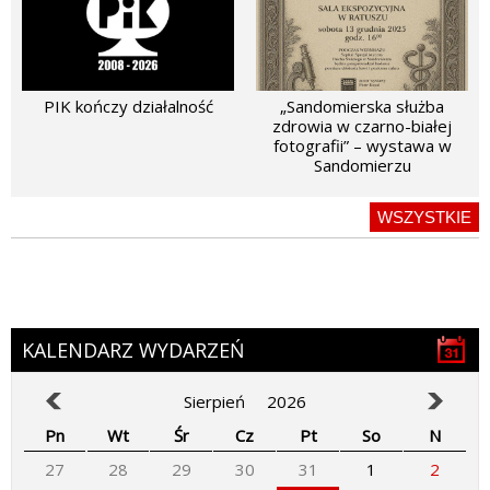
PIK kończy działalność
„Sandomierska służba
zdrowia w czarno-białej
fotografii” – wystawa w
Sandomierzu
WSZYSTKIE
KALENDARZ WYDARZEŃ
Sierpień
2026
Pn
Wt
Śr
Cz
Pt
So
N
27
28
29
30
31
1
2