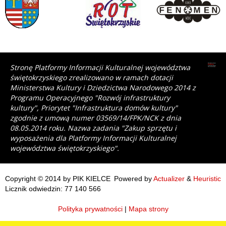
Stronę Platformy Informacji Kulturalnej województwa
świętokrzyskiego zrealizowano w ramach dotacji
Ministerstwa Kultury i Dziedzictwa Narodowego 2014 z
Programu Operacyjnego "Rozwój infrastruktury
kultury", Priorytet "Infrastruktura domów kultury"
zgodnie z umową numer 03569/14/FPK/NCK z dnia
08.05.2014 roku. Nazwa zadania "Zakup sprzętu i
wyposażenia dla Platformy Informacji Kulturalnej
województwa świętokrzyskiego".
Copyright © 2014 by PIK KIELCE
Powered by
Actualizer
&
Heuristic
Licznik odwiedzin: 77 140 566
Polityka prywatności
|
Mapa strony