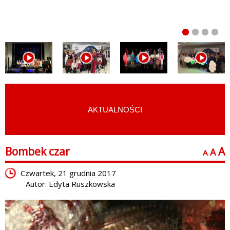
AKTUALNOŚCI
START
›
FILMY
›
REPORTAŻE I FELIETONY
Bombek czar
A
A
A
Czwartek, 21 grudnia 2017
Autor: Edyta Ruszkowska