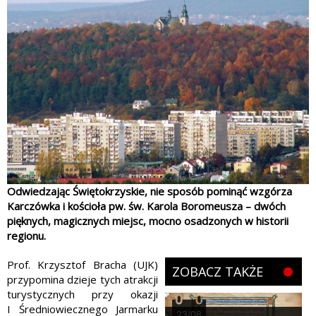
Odwiedzając Świętokrzyskie, nie sposób pominąć wzgórza
Karczówka i kościoła pw. św. Karola Boromeusza – dwóch
pięknych, magicznych miejsc, mocno osadzonych w historii
regionu.
Prof. Krzysztof Bracha (UJK
)
ZOBACZ TAKŻE
przypomina dzieje tych atrakcji
turystycznych przy okazji
I Średniowiecznego Jarmarku
23/08