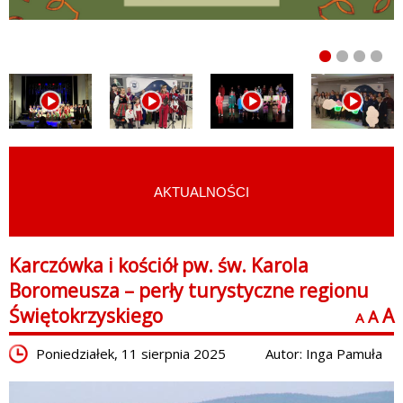
AKTUALNOŚCI
START
›
FILMY
›
PERŁY REGIONU
Karczówka i kościół pw. św. Karola
Boromeusza – perły turystyczne regionu
Świętokrzyskiego
A
A
A
Poniedziałek, 11 sierpnia 2025
Autor: Inga Pamuła