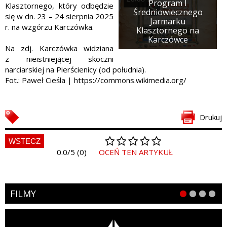
Program I
Klasztornego, który odbędzie
Średniowiecznego
się w dn. 23 – 24 sierpnia 2025
Jarmarku
r. na wzgórzu Karczówka.
Klasztornego na
Karczówce
Na zdj.
Karczówka widziana
z nieistniejącej skoczni
narciarskiej na Pierścienicy (od południa).
Fot.:
Paweł Cieśla | https://commons.wikimedia.org/
Drukuj
WSTECZ
0.0/5 (0)
OCEŃ TEN ARTYKUŁ
FILMY