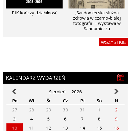
PIK kończy działalność
„Sandomierska służba
zdrowia w czarno-białej
fotografii” – wystawa w
Sandomierzu
WSZYSTKIE
KALENDARZ WYDARZEŃ
Sierpień
2026
Pn
Wt
Śr
Cz
Pt
So
N
27
28
29
30
31
1
2
3
4
5
6
7
8
9
10
11
12
13
14
15
16