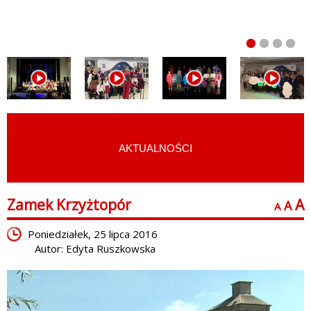
AKTUALNOŚCI
START
›
FILMY
›
PERŁY REGIONU
Zamek Krzyżtopór
A
A
A
Poniedziałek, 25 lipca 2016
Autor: Edyta Ruszkowska