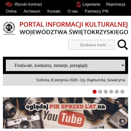
Wysoki kontrast
Logowanie
Rejestracja
Online
Archiwum
Kontakt
O nas
Partnerzy PIK
Sobota, 8 sierpnia 2026 - Izy, Rajmunda, Seweryna