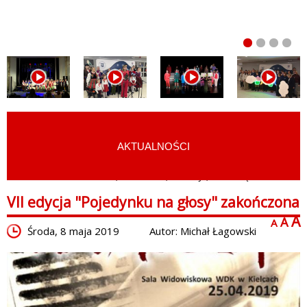
AKTUALNOŚCI
START
›
FILMY
›
FESTIWALE, KONKURSY, TURNIEJE, PRZEGLĄDY
VII edycja "Pojedynku na głosy" zakończona
A
A
A
Środa, 8 maja 2019
Autor: Michał Łagowski