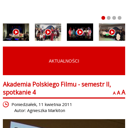
AKTUALNOŚCI
START
›
FILMY
›
AKADEMIA POLSKIEGO FILMU
›
SEMESTR II
Akademia Polskiego Filmu - semestr II,
spotkanie 4
A
A
A
Poniedziałek, 11 kwietnia 2011
Autor: Agnieszka Markiton