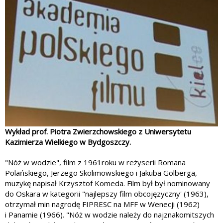
Wykład prof. Piotra Zwierzchowskiego z Uniwersytetu
Kazimierza Wielkiego w Bydgoszczy.
"Nóż w wodzie", film z 1961roku w reżyserii Romana
Polańskiego, Jerzego Skolimowskiego i Jakuba Golberga,
muzykę napisał Krzysztof Komeda. Film był był nominowany
do Oskara w kategorii "najlepszy film obcojęzyczny' (1963),
otrzymał min nagrodę FIPRESC na MFF w Wenecji (1962)
i Panamie (1966). "Nóż w wodzie należy do najznakomitszych