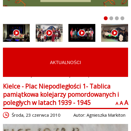
AKTUALNOŚCI
START
›
ATRAKCJE TURYSTYCZNE
›
MIEJSCA PAMIĘCI
Kielce - Plac Niepodległości 1- Tablica
pamiątkowa kolejarzy pomordowanych i
poległych w latach 1939 - 1945
A
A
A
Środa, 23 czerwca 2010
Autor: Agnieszka Markiton