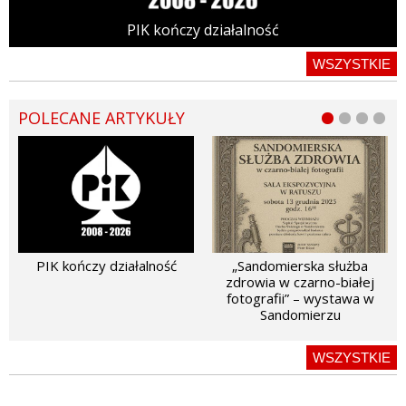
PIK kończy działalność
WSZYSTKIE
POLECANE ARTYKUŁY
PIK kończy działalność
„Sandomierska służba
zdrowia w czarno-białej
fotografii” – wystawa w
Sandomierzu
WSZYSTKIE