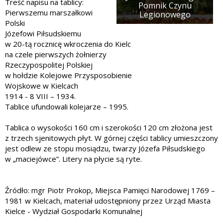
Treść napisu na tablicy:
Pomnik Czynu
Pierwszemu marszałkowi
Legionowego
Polski
Józefowi Piłsudskiemu
w 20-tą rocznicę wkroczenia do Kielc
na czele pierwszych żołnierzy
Rzeczypospolitej Polskiej
w hołdzie Kolejowe Przysposobienie
Wojskowe w Kielcach
1914 - 8 VIII – 1934.
Tablice ufundowali kolejarze – 1995.
Tablica o wysokości 160 cm i szerokości 120 cm złożona jest
z trzech sjenitowych płyt. W górnej części tablicy umieszczony
jest odlew ze stopu mosiądzu, twarzy Józefa Piłsudskiego
w „maciejówce”. Litery na płycie są ryte.
Źródło: mgr Piotr Prokop, Miejsca Pamięci Narodowej 1769 –
1981 w Kielcach, materiał udostępniony przez Urząd Miasta
Kielce - Wydział Gospodarki Komunalnej