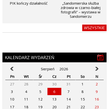
PIK kończy działalność
„Sandomierska służba
zdrowia w czarno-białej
fotografii” – wystawa w
Sandomierzu
WSZYSTKIE
KALENDARZ WYDARZEŃ
Sierpień
2026
Pn
Wt
Śr
Cz
Pt
So
N
27
28
29
30
31
1
2
3
4
5
6
7
8
9
10
11
12
13
14
15
16
17
18
19
20
21
22
23