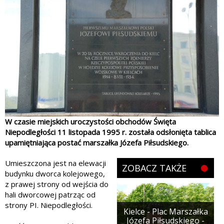
W czasie miejskich uroczystości obchodów Święta
Niepodległości 11 listopada 1995 r. została odsłonięta tablica
upamiętniająca postać marszałka Józefa Piłsudskiego.
Umieszczona jest na elewacji
ZOBACZ TAKŻE
budynku dworca kolejowego,
z prawej strony od wejścia do
hali dworcowej patrząc od
strony PI. Niepodległości.
Kielce - Plac Marszałka
Józefa Piłsudskiego -