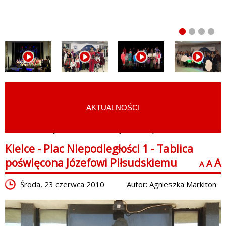
AKTUALNOŚCI
START
›
ATRAKCJE TURYSTYCZNE
›
MIEJSCA PAMIĘCI
Kielce - Plac Niepodległości 1 - Tablica
poświęcona Józefowi Piłsudskiemu
A
A
A
Środa, 23 czerwca 2010
Autor: Agnieszka Markiton