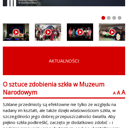
AKTUALNOŚCI
START
›
ARCHIWUM
O sztuce zdobienia szkła w Muzeum
Narodowym
A
A
A
Szklane przedmioty są efektowne nie tylko ze względu na
nadany im kształt, ale także dzięki właściwościom szkła, w
szczególności jego dobrej przepuszczalności światła. Aby
piękno szkła podkreślić, zaczęto je dodatkowo zdobić – i