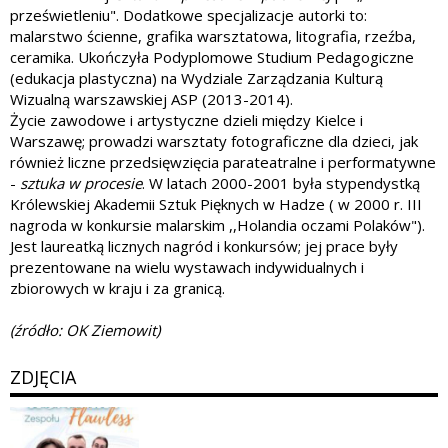
prześwietleniu". Dodatkowe specjalizacje autorki to:
malarstwo ścienne, grafika warsztatowa, litografia, rzeźba,
ceramika. Ukończyła Podyplomowe Studium Pedagogiczne
(edukacja plastyczna) na Wydziale Zarządzania Kulturą
Wizualną warszawskiej ASP (2013-2014).
Życie zawodowe i artystyczne dzieli między Kielce i
Warszawę; prowadzi warsztaty fotograficzne dla dzieci, jak
również liczne przedsięwzięcia parateatralne i performatywne
-
sztuka w procesie
. W latach 2000-2001 była stypendystką
Królewskiej Akademii Sztuk Pięknych w Hadze ( w 2000 r. III
nagroda w konkursie malarskim ,,Holandia oczami Polaków").
Jest laureatką licznych nagród i konkursów; jej prace były
prezentowane na wielu wystawach indywidualnych i
zbiorowych w kraju i za granicą.
(źródło: OK Ziemowit)
ZDJĘCIA