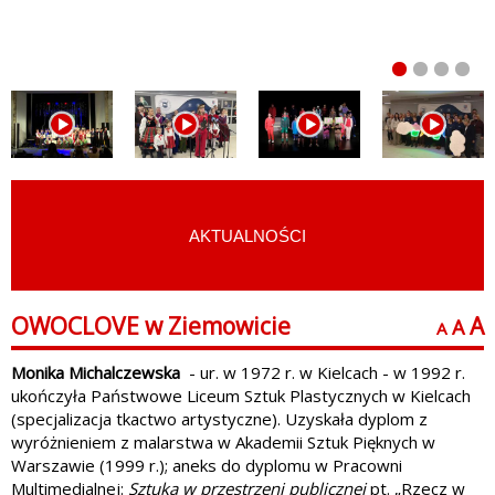
AKTUALNOŚCI
START
›
ARCHIWUM
OWOCLOVE w Ziemowicie
A
A
A
Monika Michalczewska
- ur. w 1972 r. w Kielcach - w 1992 r.
ukończyła Państwowe Liceum Sztuk Plastycznych w Kielcach
(specjalizacja tkactwo artystyczne). Uzyskała dyplom z
wyróżnieniem z malarstwa w Akademii Sztuk Pięknych w
Warszawie (1999 r.); aneks do dyplomu w Pracowni
Multimedialnej:
Sztuka w przestrzeni publicznej
pt. „Rzecz w