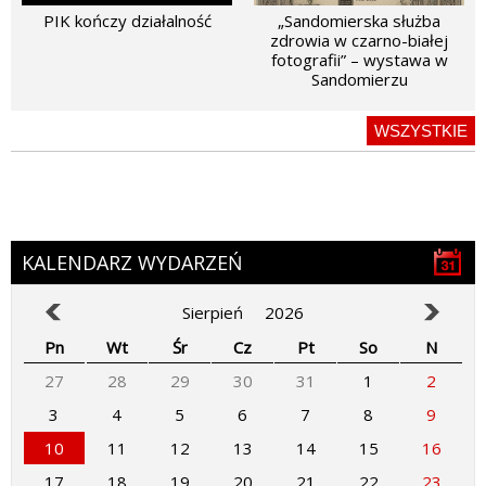
PIK kończy działalność
„Sandomierska służba
zdrowia w czarno-białej
fotografii” – wystawa w
Sandomierzu
WSZYSTKIE
KALENDARZ WYDARZEŃ
Sierpień
2026
Pn
Wt
Śr
Cz
Pt
So
N
27
28
29
30
31
1
2
3
4
5
6
7
8
9
10
11
12
13
14
15
16
17
18
19
20
21
22
23