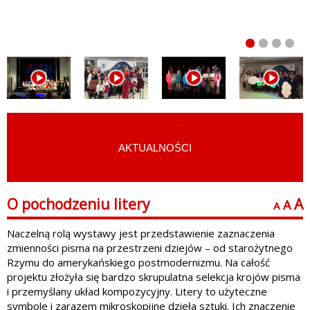
AKTUALNOŚCI
START
›
ARCHIWUM
O pochodzeniu litery
A
A
A
Naczelną rolą wystawy jest przedstawienie zaznaczenia
zmienności pisma na przestrzeni dziejów – od starożytnego
Rzymu do amerykańskiego postmodernizmu. Na całość
projektu złożyła się bardzo skrupulatna selekcja krojów pisma
i przemyślany układ kompozycyjny. Litery to użyteczne
symbole i zarazem mikroskopijne dzieła sztuki. Ich znaczenie